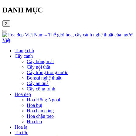
DANH MỤC
X
Trang chủ
Cây cảnh
Cây bóng mát
Cây nội thất
Cây trồng trong nước
Bonsai nghệ thuật
Cây ăn quả
Cây công trình
Hoa đẹp
Hoa Hồng Ngoại
Hoa bụi
Hoa ban công
Hoa chậu treo
Hoa leo
Hoa lạ
Tin tức