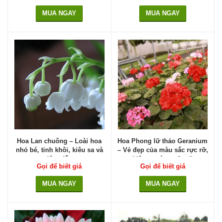
MUA NGAY
MUA NGAY
Hoa Lan chuông – Loài hoa
Hoa Phong lữ thảo Geranium
nhỏ bé, tinh khôi, kiêu sa và
– Vẻ đẹp của màu sắc rực rỡ,
lộng lẫy
kiêu sa và quyến rũ
Gọi để biết giá
Gọi để biết giá
MUA NGAY
MUA NGAY