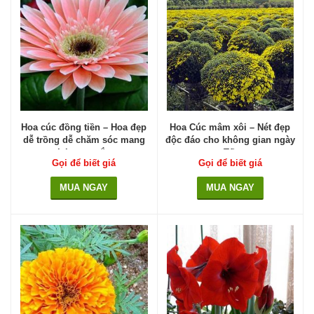
Hoa cúc đồng tiền – Hoa đẹp
Hoa Cúc mâm xôi – Nét đẹp
dễ trồng dễ chăm sóc mang
độc đáo cho không gian ngày
lại may mắn
Tết
Gọi để biết giá
Gọi để biết giá
MUA NGAY
MUA NGAY