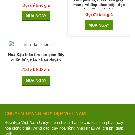
quanh năm
mang vẻ đẹp khác biệt, độc
Gọi để biết giá
đáo đầy cuốn hút
Gọi để biết giá
MUA NGAY
MUA NGAY
Hoa Đậu biếc tím leo giàn đầy
cuốn hút, nền nã và duyên
dáng
Gọi để biết giá
MUA NGAY
CHUYÊN TRANG HOA ĐẸP VIỆT NAM
Hoa đẹp Việt Nam
Chuyên bán buôn, bán lẻ các loại sản phẩm cây
hoa giống chất lượng cao, cây hoa hồng nhập khẩu với chi phí thấp
nhất.