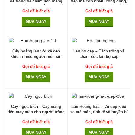
dễ trồng dễ chăm sóc mang
đẹp mà còn nhiều công dụng,
lại may mắn
ý nghĩa
Gọi để biết giá
Gọi để biết giá
MUA NGAY
MUA NGAY
Cây hoàng lan với vẻ đẹp
Lan bọ cạp – Cách trồng và
khiến nhiều người mê mẩn
chăm sóc lan bọ cạp
Gọi để biết giá
Gọi để biết giá
MUA NGAY
MUA NGAY
Cây ngọc bích – Cây mang
Lan Hoàng hậu – Vẻ đẹp kiêu
đến may mắn cho người trồng
sa mê mẩn, tinh tế và huyền bí
Gọi để biết giá
Gọi để biết giá
MUA NGAY
MUA NGAY