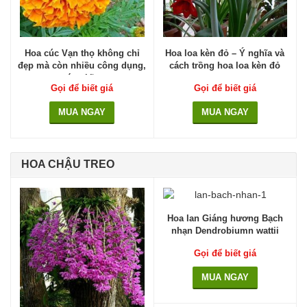
Hoa cúc Vạn thọ không chỉ
Hoa loa kèn đỏ – Ý nghĩa và
đẹp mà còn nhiều công dụng,
cách trồng hoa loa kèn đỏ
ý nghĩa
Gọi để biết giá
Gọi để biết giá
MUA NGAY
MUA NGAY
HOA CHẬU TREO
Hoa lan Giáng hương Bạch
nhạn Dendrobiumn wattii
Gọi để biết giá
MUA NGAY