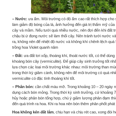
– Nước:
ưa ẩm. Môi trường có độ ẩm cao rất thích hợp cho 
làm giảm độ bóng của lá, ảnh hưởng đến giá trị thẩm mỹ của
cây và mầm. Nếu tưới quá nhiều nước, nên đợi đến khi đất tro
chậu bị ứ đọng nước sẽ làm thối cây. Nên tránh tưới nước v
ra, không nên để nhiệt độ nước và không khí chênh lệch qu
trồng hoa Violet quanh năm
– Đất:
ưa đất tơi xốp, thoáng khí, thoát nước tốt, có thể dùn
khoáng bón cây (vermiculite). Để giúp cây sinh trưởng tốt nhấ
lựa chọn các loại môi trường khác nhau: môi trường than mù
trong thời kỳ giâm cành, không nên để môi trường có quá nhi
vermiculite có đặc tính thoáng khí tốt.
– Phân bón:
cần chất màu mỡ. Trong khoảng 10 – 20 ngày n
dụng cách bón mỏng. Trong thời kỳ sinh trưởng, cứ khoảng 7
hủy hoặc phân bón tổng hợp, chú ý giảm lượng phân đạm thí
đến quá trình ra hoa. Khi ra hoa nên bón thêm phân phốt phát
Hoa không kén đất lắm
, chịu hạn và chịu rét cao, xong đòi 