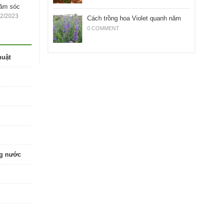
hăm sóc
12/2023
Cách trồng hoa Violet quanh năm
0 COMMENT
huật
ng nước