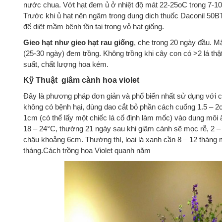
nước chua. Vớt hạt đem ủ ở nhiệt độ mát 22-25oC trong 7-10 
Trước khi ủ hạt nên ngâm trong dung dịch thuốc Daconil 50
để diệt mầm bệnh tồn tại trong vỏ hạt giống.
Gieo hạt như gieo hạt rau giống
, che trong 20 ngày đầu. Mậ
(25-30 ngày) đem trồng. Không trồng khi cây con có >2 lá thật
suất, chất lượng hoa kém.
Kỹ Thuật giâm cành hoa violet
Đây là phương pháp đơn giản và phổ biến nhất sử dụng với câ
không có bệnh hại, dùng dao cắt bỏ phần cách cuống 1.5 – 2
1cm (có thể lấy một chiếc lá cố định làm mốc) vào dung môi
18 – 24°C, thường 21 ngày sau khi giâm cành sẽ mọc rễ, 2 
chậu khoảng 6cm. Thường thì, loại lá xanh cần 8 – 12 tháng 
tháng.Cách trồng hoa Violet quanh năm