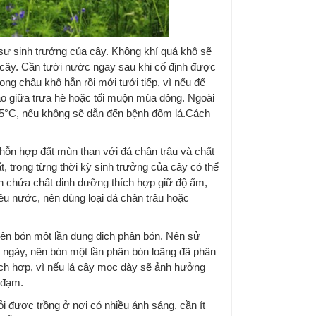
sự sinh trưởng của cây. Không khí quá khô sẽ
 cây. Cần tưới nước ngay sau khi cố định được
ng chậu khô hẳn rồi mới tưới tiếp, vì nếu để
ào giữa trưa hè hoặc tối muộn mùa đông. Ngoài
á 5°C, nếu không sẽ dẫn đến bệnh đốm lá.Cách
g hỗn hợp đất mùn than với đá chân trâu và chất
t, trong từng thời kỳ sinh trưởng của cây có thể
n chứa chất dinh dưỡng thích hợp giữ độ ẩm,
ều nước, nên dùng loại đá chân trâu hoặc
ên bón một lần dung dịch phân bón. Nên sử
 ngày, nên bón một lần phân bón loãng đã phân
ch hợp, vì nếu lá cây mọc dày sẽ ảnh hưởng
 đạm.
hỏi được trồng ở nơi có nhiều ánh sáng, cần ít