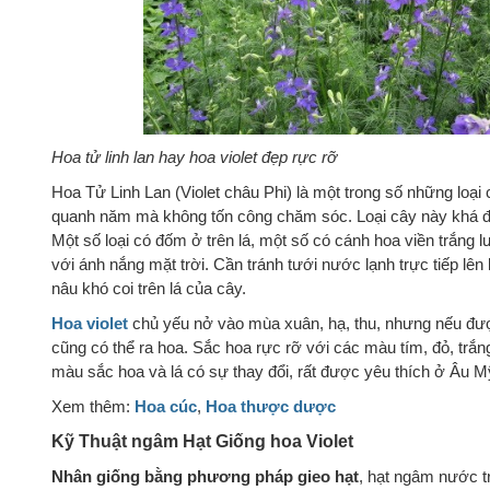
Hoa tử linh lan hay hoa violet đẹp rực rỡ
Hoa Tử Linh Lan (Violet châu Phi) là một trong số những loại
quanh năm mà không tốn công chăm sóc. Loại cây này khá đa
Một số loại có đốm ở trên lá, một số có cánh hoa viền trắng 
với ánh nắng mặt trời. Cần tránh tưới nước lạnh trực tiếp l
nâu khó coi trên lá của cây.
Hoa violet
chủ yếu nở vào mùa xuân, hạ, thu, nhưng nếu đư
cũng có thể ra hoa. Sắc hoa rực rỡ với các màu tím, đỏ, trắ
màu sắc hoa và lá có sự thay đổi, rất được yêu thích ở Âu M
Xem thêm:
Hoa cúc
,
Hoa thược dược
Kỹ Thuật ngâm Hạt Giống
hoa Violet
Nhân giống bằng phương pháp gieo hạt
, hạt ngâm nước t