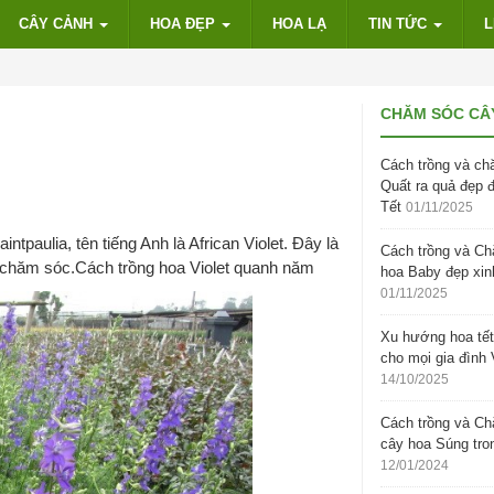
CÂY CẢNH
HOA ĐẸP
HOA LẠ
TIN TỨC
L
CHĂM SÓC CÂ
Cách trồng và ch
Quất ra quả đẹp 
Tết
01/11/2025
ntpaulia, tên tiếng Anh là African Violet. Đây là
Cách trồng và C
 chăm sóc.Cách trồng hoa Violet quanh năm
hoa Baby đẹp xin
01/11/2025
Xu hướng hoa tết
cho mọi gia đình 
14/10/2025
Cách trồng và C
cây hoa Súng tro
12/01/2024