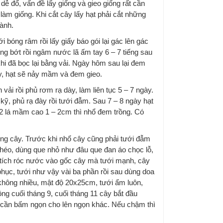
ễ đổ, vấn đề lấy giống và gieo giống rất cần
àm giống. Khi cắt cây lấy hạt phải cắt những
cành.
bóng râm rồi lấy giấy báo gói lại gác lên gác
ỏng bớt rồi ngâm nước lã ấm tay 6 – 7 tiếng sau
khi đã bọc lại bằng vải. Ngày hôm sau lại đem
 vậy, hạt sẽ nảy mầm và đem gieo.
vải rồi phủ rơm rạ dày, làm liên tục 5 – 7 ngày.
 kỹ, phủ rạ đày rồi tưới đẫm. Sau 7 – 8 ngày hạt
ó 2 lá mầm cao 1 – 2cm thì nhổ đem trồng. Có
rồng cây. Trước khi nhổ cây cũng phải tưới đẫm
héo, dùng que nhỏ như đâu que đan áo chọc lỗ,
 tích róc nước vào gốc cây mà tưới mạnh, cây
 phục, tưới như vậy vài ba phần rồi sau dùng doa
 không nhiều, mật độ 20x25cm, tưới ẩm luôn,
ng cuối tháng 9, cuối tháng 11 cây bắt đầu
cần bấm ngọn cho lên ngọn khác. Nếu chậm thì