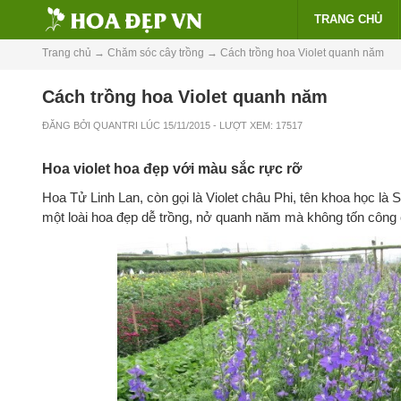
TRANG CHỦ
Trang chủ
→
Chăm sóc cây trồng
→
Cách trồng hoa Violet quanh năm
Cách trồng hoa Violet quanh năm
ĐĂNG BỞI
QUANTRI
LÚC
15/11/2015
- LƯỢT XEM: 17517
Hoa violet hoa đẹp với màu sắc rực rỡ
Hoa Tử Linh Lan, còn gọi là Violet châu Phi, tên khoa học là Sai
một loài hoa đẹp dễ trồng, nở quanh năm mà không tốn công