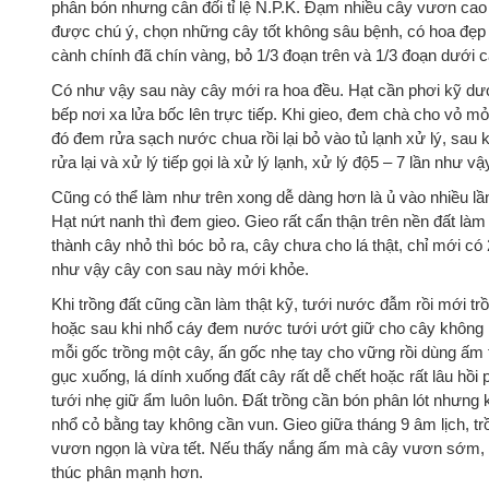
phân bón nhưng cân đối tỉ lệ N.P.K. Đạm nhiều cây vươn cao d
được chú ý, chọn những cây tốt không sâu bệnh, có hoa đẹp l
cành chính đã chín vàng, bỏ 1/3 đoạn trên và 1/3 đoạn dưới 
Có như vậy sau này cây mới ra hoa đều. Hạt cần phơi kỹ dưới 
bếp nơi xa lửa bốc lên trực tiếp. Khi gieo, đem chà cho vỏ m
đó đem rửa sạch nước chua rồi lại bỏ vào tủ lạnh xử lý, sau 
rửa lại và xử lý tiếp gọi là xử lý lạnh, xử lý độ5 – 7 lần như
Cũng có thể làm như trên xong dễ dàng hơn là ủ vào nhiều lần 
Hạt nứt nanh thì đem gieo. Gieo rất cẩn thận trên nền đất làm
thành cây nhỏ thì bóc bỏ ra, cây chưa cho lá thật, chỉ mới c
như vậy cây con sau này mới khỏe.
Khi trồng đất cũng cần làm thật kỹ, tưới nước đẫm rồi mới t
hoặc sau khi nhổ cáy đem nước tưới ướt giữ cho cây không 
mỗi gốc trồng một cây, ấn gốc nhẹ tay cho vững rồi dùng ấm
gục xuống, lá dính xuống đất cây rất dễ chết hoặc rất lâu hồi
tưới nhẹ giữ ẩm luôn luôn. Đất trồng cần bón phân lót nhưng
nhổ cỏ bằng tay không cần vun. Gieo giữa tháng 9 âm lịch, trồ
vươn ngọn là vừa tết. Nếu thấy nắng ấm mà cây vươn sớm, 
thúc phân mạnh hơn.