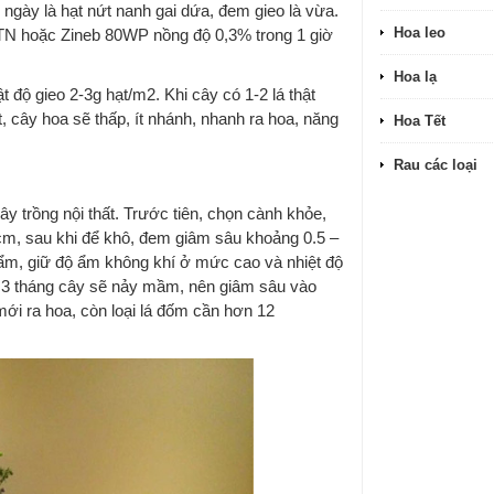
ngày là hạt nứt nanh gai dứa, đem gieo là vừa.
Hoa leo
BTN hoặc Zineb 80WP nồng độ 0,3% trong 1 giờ
Hoa lạ
t độ gieo 2-3g hạt/m2. Khi cây có 1-2 lá thật
, cây hoa sẽ thấp, ít nhánh, nhanh ra hoa, năng
Hoa Tết
Rau các loại
y trồng nội thất. Trước tiên, chọn cành khỏe,
cm, sau khi để khô, đem giâm sâu khoảng 0.5 –
 ẩm, giữ độ ẩm không khí ở mức cao và nhiệt độ
– 3 tháng cây sẽ nảy mầm, nên giâm sâu vào
mới ra hoa, còn loại lá đốm cần hơn 12