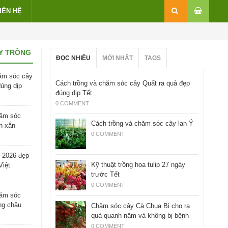
IÊN HỆ
Y TRỒNG
ĐỌC NHIỀU
MỚI NHẤT
TAGS
ăm sóc cây
Cách trồng và chăm sóc cây Quất ra quả đẹp
đúng dịp
đúng dịp Tết
0 COMMENT
hăm sóc
Cách trồng và chăm sóc cây lan Ý
h xắn
0 COMMENT
 2026 đẹp
Kỹ thuật trồng hoa tulip 27 ngày
Việt
trước Tết
0 COMMENT
hăm sóc
ng chậu
Chăm sóc cây Cà Chua Bi cho ra
quả quanh năm và không bị bệnh
0 COMMENT