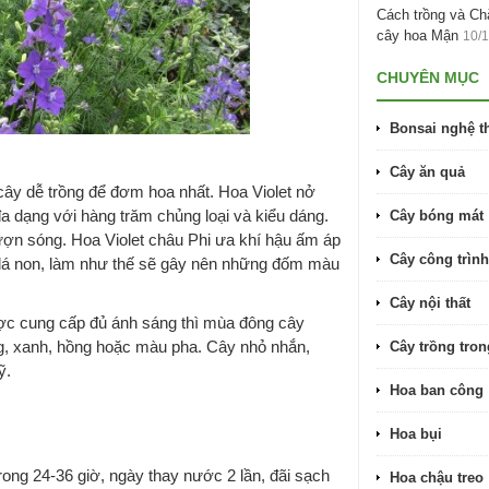
Cách trồng và C
cây hoa Mận
10/
CHUYÊN MỤC
Bonsai nghệ t
Cây ăn quả
 cây dễ trồng để đơm hoa nhất. Hoa Violet nở
 dạng với hàng trăm chủng loại và kiểu dáng.
Cây bóng mát
lượn sóng. Hoa Violet châu Phi ưa khí hậu ấm áp
Cây công trình
ên lá non, làm như thế sẽ gây nên những đốm màu
Cây nội thất
ợc cung cấp đủ ánh sáng thì mùa đông cây
ng, xanh, hồng hoặc màu pha. Cây nhỏ nhắn,
Cây trồng tro
ỹ.
Hoa ban công
Hoa bụi
rong 24-36 giờ, ngày thay nước 2 lần, đãi sạch
Hoa chậu treo