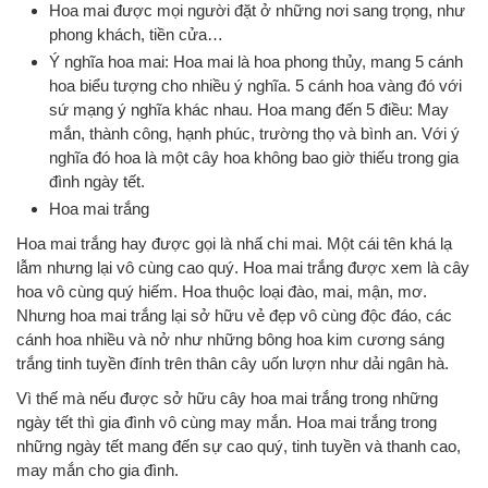
Hoa mai được mọi người đặt ở những nơi sang trọng, như
phong khách, tiền cửa…
Ý nghĩa hoa mai: Hoa mai là hoa phong thủy, mang 5 cánh
hoa biểu tượng cho nhiều ý nghĩa. 5 cánh hoa vàng đó với
sứ mạng ý nghĩa khác nhau. Hoa mang đến 5 điều: May
mắn, thành công, hạnh phúc, trường thọ và bình an. Với ý
nghĩa đó hoa là một cây hoa không bao giờ thiếu trong gia
đình ngày tết.
Hoa mai trắng
Hoa mai trắng hay được gọi là nhấ chi mai. Một cái tên khá lạ
lẫm nhưng lại vô cùng cao quý. Hoa mai trắng được xem là cây
hoa vô cùng quý hiếm. Hoa thuộc loại đào, mai, mận, mơ.
Nhưng hoa mai trắng lại sở hữu vẻ đẹp vô cùng độc đáo, các
cánh hoa nhiều và nở như những bông hoa kim cương sáng
trắng tinh tuyền đính trên thân cây uốn lượn như dải ngân hà.
Vì thế mà nếu được sở hữu cây hoa mai trắng trong những
ngày tết thì gia đình vô cùng may mắn. Hoa mai trắng trong
những ngày tết mang đến sự cao quý, tinh tuyền và thanh cao,
may mắn cho gia đình.