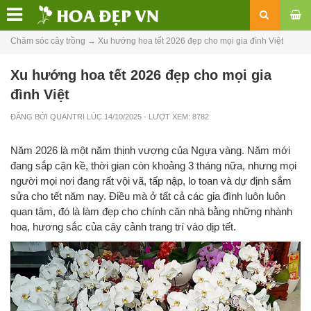
Chăm sóc cây trồng
→
Xu hướng hoa tết 2026 đẹp cho mọi gia đình Việt
Xu hướng hoa tết 2026 đẹp cho mọi gia
đình Việt
ĐĂNG BỞI
QUANTRI
LÚC
14/10/2025
- LƯỢT XEM: 8782
Năm 2026 là một năm thịnh vượng của Ngựa vàng. Năm mới
đang sắp cận kề, thời gian còn khoảng 3 tháng nữa, nhưng mọi
người mọi nơi đang rất vội vã, tấp nập, lo toan và dự định sắm
sửa cho tết năm nay. Điều mà ở tất cả các gia đình luôn luôn
quan tâm, đó là làm đẹp cho chính căn nhà bằng những nhành
hoa, hương sắc của cây cảnh trang trí vào dịp tết.