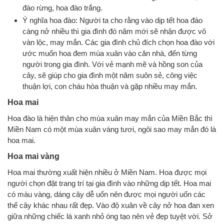
đào rừng, hoa đào trắng.
Ý nghĩa hoa đào: Người ta cho rằng vào dịp tết hoa đào
càng nở nhiều thì gia đình đó năm mới sẽ nhận được vô
vàn lộc, may mắn. Các gia đình chủ đích chọn hoa đào với
ước muốn hoa đem mùa xuân vào căn nhà, đến từng
người trong gia đình. Với vẻ mạnh mẽ và hồng son của
cây, sẽ giúp cho gia đình một năm suôn sẻ, công việc
thuận lợi, con cháu hòa thuận và gặp nhiều may mắn.
Hoa mai
Hoa đào là hiện thân cho mùa xuân may mắn của Miền Bắc thì
Miền Nam có một mùa xuân vàng tươi, ngôi sao may mắn đó là
hoa mai.
Hoa mai vàng
Hoa mai thường xuất hiện nhiều ở Miền Nam. Hoa được mọi
người chọn đặt trang trí tại gia đình vào những dịp tết. Hoa mai
có màu vàng, dáng cây dễ uốn nên được mọi người uốn các
thế cây khác nhau rất đẹp. Vào độ xuân về cây nở hoa đan xen
giữa những chiếc lá xanh nhỏ óng tạo nên vẻ đẹp tuyệt vời. Sở