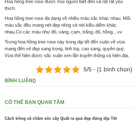
Hoa hồng tree rose được mọi người biết đến và rất rất yêu
thích.
Hoa hồng tree rose đa dạng về nhiều màu sắc khác nhau. Mỗi
màu sắc đều mang nét đẹp riêng và nét kiều diễm khác
nhau.Có các màu như đỏ, vàng, cam, trắng, đỏ, hồng…vv
Trưng hoa hồng tree rose này trong dịp tết đến xuân về vừa
mang đến vẻ đẹp sang trọng, tinh túy, cao sang, quyền quý.
Vừa thể hiện được sắc xuân xen lẫn truyền thống và hiện đại.
5/5 - (1 bình chọn)
BÌNH LUẬN(
)
CÓ THỂ BẠN QUAN TÂM
Cách trồng và chăm sóc cây Quất ra quả đẹp đúng dịp Tết