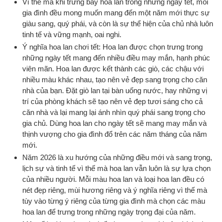
Vì thế mà khi trưng bày hoa lan trong những ngày tết, mỗi
gia đình đều mong muốn mang đến một năm mới thực sự
giàu sang, quý phái, và còn là sự thể hiện của chủ nhà luôn
tinh tế và vững mạnh, oai nghi.
Ý nghĩa hoa lan chơi tết: Hoa lan được chọn trưng trong
những ngày tết mang đến nhiều điều may mắn, hạnh phúc
viên mãn. Hoa lan được kết thành các giò, các chậu với
nhiều màu khác nhau, tạo nên vẻ đẹp sang trọng cho căn
nhà của bạn. Đặt giò lan tại bàn uống nước, hay những vị
trí của phòng khách sẽ tạo nên vẻ đẹp tươi sáng cho cả
căn nhà và lại mang lại ánh nhìn quý phái sang trọng cho
gia chủ. Dùng hoa lan cho ngày tết sẽ mang may mắn và
thịnh vượng cho gia đình đổ trên các năm tháng của năm
mới.
Năm 2026 là xu hướng của những điều mới và sang trọng,
lịch sự và tinh tế vì thế mà hoa lan vẫn luôn là sự lựa chọn
của nhiều người. Mỗi màu hoa lan và loại hoa lan đều có
nét đẹp riêng, mùi hương riêng và ý nghĩa riêng vì thế mà
tùy vào từng ý riêng của từng gia đình mà chọn các màu
hoa lan để trưng trong những ngày trọng đại của năm.