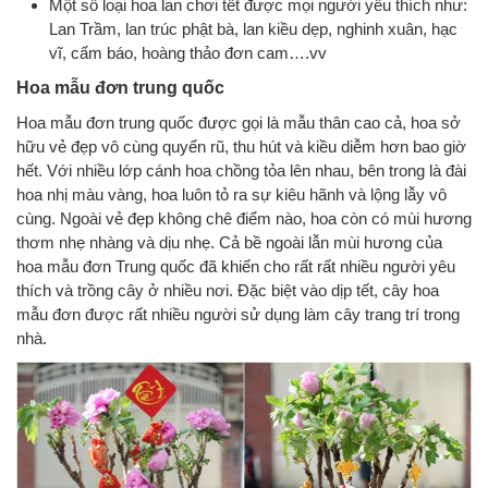
Một số loại hoa lan chơi tết được mọi người yêu thích như:
Lan Trầm, lan trúc phật bà, lan kiều dẹp, nghinh xuân, hạc
vĩ, cẩm báo, hoàng thảo đơn cam….vv
Hoa mẫu đơn trung quốc
Hoa mẫu đơn trung quốc được gọi là mẫu thân cao cả, hoa sở
hữu vẻ đẹp vô cùng quyến rũ, thu hút và kiều diễm hơn bao giờ
hết. Với nhiều lớp cánh hoa chồng tỏa lên nhau, bên trong là đài
hoa nhị màu vàng, hoa luôn tỏ ra sự kiêu hãnh và lộng lẫy vô
cùng. Ngoài vẻ đẹp không chê điểm nào, hoa còn có mùi hương
thơm nhẹ nhàng và dịu nhẹ. Cả bề ngoài lẫn mùi hương của
hoa mẫu đơn Trung quốc đã khiến cho rất rất nhiều người yêu
thích và trồng cây ở nhiều nơi. Đặc biệt vào dịp tết, cây hoa
mẫu đơn được rất nhiều người sử dụng làm cây trang trí trong
nhà.