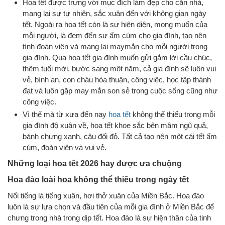
Hoa tết được trưng với mục đích làm đẹp cho căn nhà,
mang lại sự tự nhiên, sắc xuân đến với không gian ngày
tết. Ngoài ra hoa tết còn là sự hiện diện, mong muốn của
mỗi người, là đem đến sự ấm cúm cho gia đình, tạo nên
tình đoàn viên và mang lại maymắn cho mỗi người trong
gia đình. Qua hoa tết gia đình muốn gửi gắm lời cầu chúc,
thêm tuổi mới, bước sang một năm, cả gia đình sẽ luôn vui
vẻ, bình an, con cháu hòa thuận, công việc, học tập thành
đạt và luôn gặp may mắn son sẻ trong cuộc sống cũng như
công việc.
Vì thế mà từ xưa đến nay
hoa tết
không thể thiếu trong mỗi
gia đình độ xuân về, hoa tết khoe sắc bên mâm ngũ quả,
bánh chưng xanh, câu đối đỏ. Tất cả tạo nên một cái tết ấm
cúm, đoàn viên và vui vẻ.
Những loại hoa tết 2026 hay được ưa chuộng
Hoa đào loài hoa không thể thiếu trong ngày tết
Nổi tiếng là tiếng xuân, hơi thở xuân của Miền Bắc. Hoa đào
luôn là sự lựa chọn và đầu tiên của mỗi gia đình ở Miền Bắc để
chưng trong nhà trong dịp tết. Hoa đào là sự hiện thân của tinh