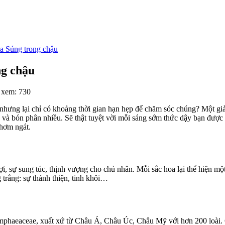
a Súng trong chậu
ng chậu
 xem: 730
hưng lại chỉ có khoảng thời gian hạn hẹp để chăm sóc chúng? Một giải
c và bón phân nhiều. Sẽ thật tuyệt vời mỗi sáng sớm thức dậy bạn đượ
thơm ngát.
i, sự sung túc, thịnh vượng cho chủ nhân. Mỗi sắc hoa lại thể hiện m
g trắng: sự thánh thiện, tinh khôi…
aeaceae, xuất xứ từ Châu Á, Châu Úc, Châu Mỹ với hơn 200 loài. Câ