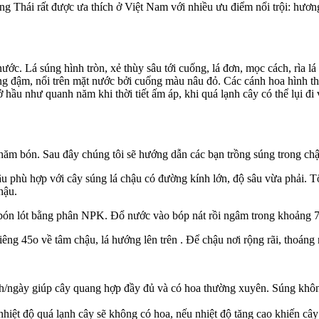
ng Thái rất được ưa thích ở Việt Nam với nhiều ưu điểm nổi trội: hươ
 nước. Lá súng hình tròn, xẻ thùy sâu tới cuống, lá đơn, mọc cách, rì
 đậm, nổi trên mặt nước bởi cuống màu nâu đỏ. Các cánh hoa hình thu
u như quanh năm khi thời tiết ấm áp, khi quá lạnh cây có thể lụi đi v
chăm bón. Sau đây chúng tôi sẽ hướng dẫn các bạn trồng súng trong chậ
u phù hợp với cây súng lá chậu có đường kính lớn, độ sâu vừa phải. T
hậu.
thể bón lót bằng phân NPK. Đổ nước vào bóp nát rồi ngâm trong khoảng 
ghiêng 45o về tâm chậu, lá hướng lên trên . Để chậu nơi rộng rãi, thoáng
-7h/ngày giúp cây quang hợp đầy đủ và có hoa thường xuyên. Súng khôn
iệt độ quá lạnh cây sẽ không có hoa, nếu nhiệt độ tăng cao khiến cây 