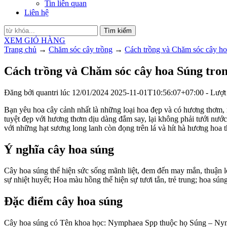
Tin liên quan
Liên hệ
Tìm kiếm
XEM GIỎ HÀNG
Trang chủ
→
Chăm sóc cây trồng
→
Cách trồng và Chăm sóc cây ho
Cách trồng và Chăm sóc cây hoa Súng tro
Đăng bởi
quantri
lúc
12/01/2024
2025-11-01T10:56:07+07:00
- Lượt
Bạn yêu hoa cây cảnh nhất là những loại hoa đẹp và có hương thơm, n
tuyệt đẹp với hương thơm dịu dàng đắm say, lại không phải tưới nướ
với những hạt sương long lanh còn đọng trên lá và hít hà hương hoa 
Ý nghĩa cây hoa súng
Cây hoa súng thể hiện sức sống mãnh liệt, đem đến may mắn, thuận lợ
sự nhiệt huyết; Hoa màu hồng thể hiện sự tươi tắn, trẻ trung; hoa sún
Đặc điểm cây hoa súng
Cây hoa súng có Tên khoa học: Nymphaea Spp thuộc họ Súng – Nymph