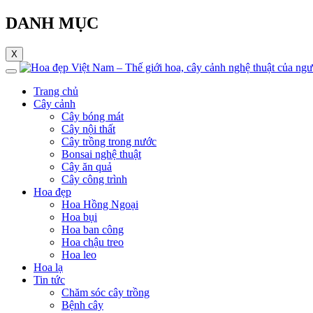
DANH MỤC
X
Trang chủ
Cây cảnh
Cây bóng mát
Cây nội thất
Cây trồng trong nước
Bonsai nghệ thuật
Cây ăn quả
Cây công trình
Hoa đẹp
Hoa Hồng Ngoại
Hoa bụi
Hoa ban công
Hoa chậu treo
Hoa leo
Hoa lạ
Tin tức
Chăm sóc cây trồng
Bệnh cây