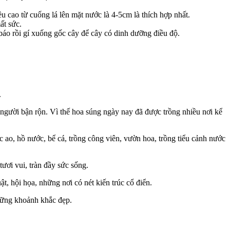
ều cao từ cuống lá lên mặt nước là 4-5cm là thích hợp nhất.
ất sức.
báo rồi gí xuống gốc cây để cây có dinh dưỡng điều độ.
.
i người bận rộn. Vì thế hoa súng ngày nay đã được trồng nhiều nơi kể
 ao, hồ nước, bể cá, trồng công viên, vườn hoa, trồng tiểu cảnh nước
ươi vui, tràn đầy sức sống.
, hội họa, những nơi có nét kiến trúc cổ điển.
hững khoảnh khắc đẹp.