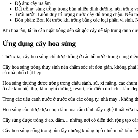
Độ ẩm: cây ưa ẩm
Đất trồng: súng trồng trong bùn nhiều dinh dưỡng, nên trồng với
Tưới nước: Luôn duy trì lượng nước đầy đủ trong chậu. Nếu trờ
Bón phân: Bón lót trước khi trồng bằng các loại phân vi sinh,
Khi hoa tàn, lá úa cần ngắt bông đến sát gốc cây để tập trung dinh dư
Ứng dụng cây hoa súng
Thời xưa, cây hoa súng chỉ được trồng ở các hồ nước trong cung điện
Cây hoa súng trồng thủy sinh nên chăm sóc rất đơn giản, không phải l
cả nhà phố chật hẹp.
Hoa súng thường được trồng trong chậu sành, sứ, xi măng, các chum v
ở các khu biệt thự, khu nghỉ dưỡng, resort, các điểm du lịch…làm đẹp
Trong các tiểu cảnh nước ở trước cửa các công ty, nhà máy , không th
Hoa súng còn được lựa chọn làm hoa cắm bình đầy nghệ thuật vừa tran
Cây súng được trồng ở ao, đầm… những nơi có diện tích rộng tạo cả
Cây hoa súng sống trong bùn lầy nhưng không bị ô nhiễm bởi bùn lầ