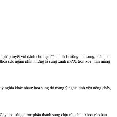
 pháp tuyệt vời dành cho bạn đó chính là trồng hoa súng, loài hoa
c thỏa sức ngắm nhìn những lá súng xanh mướt, tròn xoe, mịn màng
ột ý nghĩa khác nhau: hoa súng đỏ mang ý nghĩa tình yêu nồng cháy,
y hoa súng được phân thành súng chịu rét: chỉ nở hoa vào ban