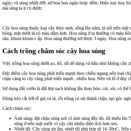
ngày; và súng nhiệt đới: nở hoa ban ngày hoặc đêm. Hiện nay hoa Sú
mà súng ta ít có được.
Cây hoa súng thuộc loại cây thủy sinh, sống lâu năm, lá nổi trên mặt
bóng, mặt dưới lá có màu đậm hơn. Hoa súng ở ta thường có màu hồng
sâu, khum khum e ấp. Hoa súng thường nở được 3 ngày. Hoa súng nở hầ
Cách trồng chăm sóc cây hoa súng
Việc trồng hoa súng dưới ao, hồ, rất dễ dàng và hầu như không cần 
Đặc điểm cây hoa súng phát triển mạnh theo chiều ngang nên loại chậ
chậu càng to cây càng phát triển mạnh , nhiều hoa. Nên vít lỗ ở đáy c
Sử dụng đất vườn là đất thịt sạch không lẫn than bùn, cát, sỏi, có 
Dùng kéo cắt bớt rễ già và lá, rồi trồng củ sát thành chậu, tạo góc n
Cách chăm sóc:
Ánh sáng: đặt chậu súng nơi có ánh sáng đầy đủ, tối thiểu 6h
súng ở trên mặt nước vì vậy cần nhiều diện tích hơn sen.
Nhiệt độ: Cây súng ưa ấm, nhiệt độ phù hợp từ 16-30oC. Nếu nh