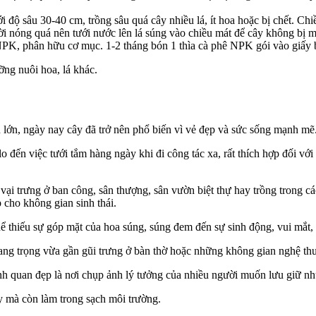
 độ sâu 30-40 cm, trồng sâu quá cây nhiều lá, ít hoa hoặc bị chết. Chi
i nóng quá nên tưới nước lên lá súng vào chiều mát để cây không bị m
 NPK, phân hữu cơ mục. 1-2 tháng bón 1 thìa cà phê NPK gói vào giấy 
ỡng nuôi hoa, lá khác.
 lớn, ngày nay cây đã trở nên phổ biến vì vẻ đẹp và sức sống mạnh mẽ
o đến việc tưới tắm hàng ngày khi đi công tác xa, rất thích hợp đối vớ
ại trưng ở ban công, sân thượng, sân vườn biệt thự hay trồng trong các
 cho không gian sinh thái.
ể thiếu sự góp mặt của hoa súng, súng đem đến sự sinh động, vui mắt, t
g trọng vừa gần gũi trưng ở bàn thờ hoặc những không gian nghệ thuật
nh quan đẹp là nơi chụp ảnh lý tưởng của nhiều người muốn lưu giữ n
y mà còn làm trong sạch môi trường.