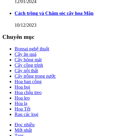
12/01/2024
Cách trồng và Chăm sóc cây hoa Mận
10/12/2023
Chuyên mục
Bonsai nghệ thuật
Cây ăn quả
Cây bóng mát
Cây công trình
Cây nội thất
Cây trồng trong nước
Hoa ban công
Hoa bụi
Hoa chậu treo
Hoa leo
Hoa lạ
Hoa Tết
Rau các loại
Đọc nhiều
Mới nhất
Tags