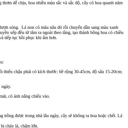
ng thơm dễ chịu, hoa nhiều màu sắc và sắc độ, cây có hoa quanh năm
a lá lượn sóng. Lá non có màu nâu đỏ rồi chuyển dần sang màu xanh
yền xếp đều từ tâm ra ngoài theo tầng, tạo thành bông hoa có chiều
à tiếp tục hồi phục khi ấm hơn.
u:
ối thiểu chậu phải có kích thước: bề rộng 30-45cm, độ sâu 15-20cm;
7 ngày.
 mát, có ánh nắng chiếu vào.
g trồng được trong nhà lâu ngày, cây sẽ không ra hoa hoặc chết. Lá
bị cháy lá, chậm lớn.