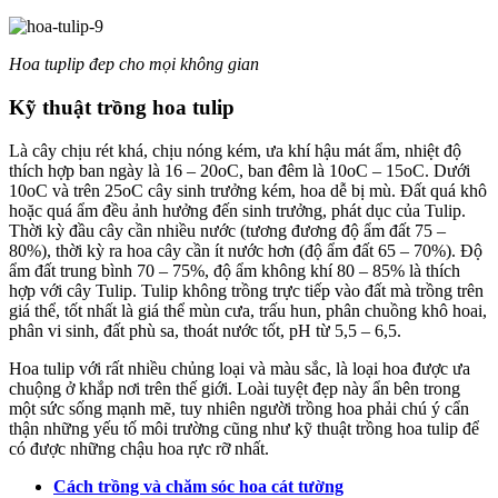
Hoa tuplip đep cho mọi không gian
Kỹ thuật trồng hoa tulip
Là cây chịu rét khá, chịu nóng kém, ưa khí hậu mát ẩm, nhiệt độ
thích hợp ban ngày là 16 – 20oC, ban đêm là 10oC – 15oC. Dưới
10oC và trên 25oC cây sinh trưởng kém, hoa dễ bị mù. Đất quá khô
hoặc quá ẩm đều ảnh hưởng đến sinh trưởng, phát dục của Tulip.
Thời kỳ đầu cây cần nhiều nước (tương đương độ ẩm đất 75 –
80%), thời kỳ ra hoa cây cần ít nước hơn (độ ẩm đất 65 – 70%). Độ
ẩm đất trung bình 70 – 75%, độ ẩm không khí 80 – 85% là thích
hợp với cây Tulip. Tulip không trồng trực tiếp vào đất mà trồng trên
giá thể, tốt nhất là giá thể mùn cưa, trấu hun, phân chuồng khô hoai,
phân vi sinh, đất phù sa, thoát nước tốt, pH từ 5,5 – 6,5.
Hoa tulip với rất nhiều chủng loại và màu sắc, là loại hoa được ưa
chuộng ở khắp nơi trên thế giới. Loài tuyệt đẹp này ẩn bên trong
một sức sống mạnh mẽ, tuy nhiên người trồng hoa phải chú ý cẩn
thận những yếu tố môi trường cũng như kỹ thuật trồng hoa tulip để
có được những chậu hoa rực rỡ nhất.
Cách trồng và chăm sóc hoa cát tường