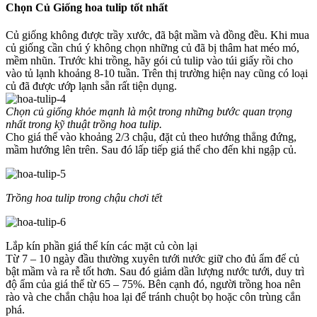
Chọn Củ Giống hoa tulip tốt nhất
Củ giống không được trầy xước, đã bật mầm và đồng đều. Khi mua
củ giống cần chú ý không chọn những củ đã bị thâm hat méo mó,
mềm nhũn. Trước khi trồng, hãy gói củ tulip vào túi giấy rồi cho
vào tủ lạnh khoảng 8-10 tuần. Trên thị trường hiện nay cũng có loại
củ đã được ướp lạnh sẵn rất tiện dụng.
Chọn củ giống khỏe mạnh là một trong những bước quan trọng
nhất trong kỹ thuật trồng hoa tulip.
Cho giá thể vào khoảng 2/3 chậu, đặt củ theo hướng thẳng đứng,
mầm hướng lên trên. Sau đó lấp tiếp giá thể cho đến khi ngập củ.
Trồng hoa tulip trong chậu chơi tết
Lắp kín phần giá thể kín các mặt củ còn lại
Từ 7 – 10 ngày đầu thường xuyên tưới nước giữ cho đủ ẩm để củ
bật mầm và ra rễ tốt hơn. Sau đó giảm dần lượng nước tưới, duy trì
độ ẩm của giá thể từ 65 – 75%. Bên cạnh đó, người trồng hoa nên
rào và che chắn chậu hoa lại để tránh chuột bọ hoặc côn trùng cắn
phá.