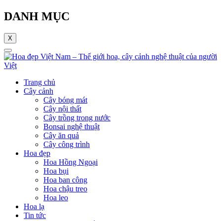
DANH MỤC
X
Trang chủ
Cây cảnh
Cây bóng mát
Cây nội thất
Cây trồng trong nước
Bonsai nghệ thuật
Cây ăn quả
Cây công trình
Hoa đẹp
Hoa Hồng Ngoại
Hoa bụi
Hoa ban công
Hoa chậu treo
Hoa leo
Hoa lạ
Tin tức