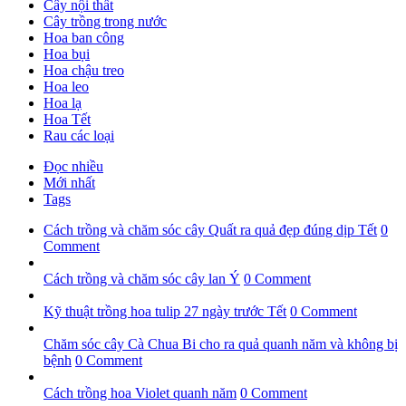
Cây nội thất
Cây trồng trong nước
Hoa ban công
Hoa bụi
Hoa chậu treo
Hoa leo
Hoa lạ
Hoa Tết
Rau các loại
Đọc nhiều
Mới nhất
Tags
Cách trồng và chăm sóc cây Quất ra quả đẹp đúng dịp Tết
0
Comment
Cách trồng và chăm sóc cây lan Ý
0 Comment
Kỹ thuật trồng hoa tulip 27 ngày trước Tết
0 Comment
Chăm sóc cây Cà Chua Bi cho ra quả quanh năm và không bị
bệnh
0 Comment
Cách trồng hoa Violet quanh năm
0 Comment