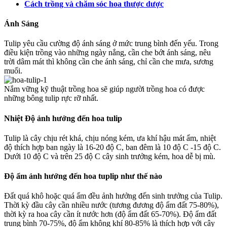
Cách trồng và chăm sóc hoa thược dược
Ánh Sáng
Tulip yêu cầu cường độ ánh sáng ở mức trung bình đến yếu. Trong
điều kiện trồng vào những ngày nắng, cần che bớt ánh sáng, nêu
trời dâm mát thì không cần che ánh sáng, chỉ cần che mưa, sương
muối.
Nắm vững kỹ thuật trồng hoa sẽ giúp người trồng hoa có được
những bông tulip rực rỡ nhất.
Nhiệt Độ ảnh hưởng đến hoa tulip
Tulip là cây chịu rét khá, chịu nóng kém, ưa khí hậu mát ẩm, nhiệt
độ thích hợp ban ngày là 16-20 độ C, ban đêm là 10 độ C -15 độ C.
Dưới 10 độ C và trên 25 độ C cây sinh trưởng kém, hoa dễ bị mù.
Độ ẩm ảnh hướng đến hoa tuplip như thế nào
Đất quá khô hoặc quá ẩm đều ảnh hưởng đến sinh trưởng của Tulip.
Thời kỳ đầu cây cần nhiều nước (tương đương độ ẩm đất 75-80%),
thời kỳ ra hoa cây cần ít nước hơn (độ ẩm đất 65-70%). Độ ẩm đất
trung bình 70-75%, độ ẩm không khí 80-85% là thích hợp với cây