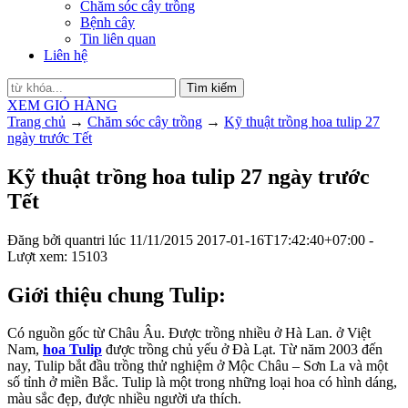
Chăm sóc cây trồng
Bệnh cây
Tin liên quan
Liên hệ
Tìm kiếm
XEM GIỎ HÀNG
Trang chủ
→
Chăm sóc cây trồng
→
Kỹ thuật trồng hoa tulip 27
ngày trước Tết
Kỹ thuật trồng hoa tulip 27 ngày trước
Tết
Đăng bởi
quantri
lúc
11/11/2015
2017-01-16T17:42:40+07:00
-
Lượt xem: 15103
Giới thiệu chung Tulip:
Có nguồn gốc từ Châu Âu. Được trồng nhiều ở Hà Lan. ở Việt
Nam,
hoa Tulip
được trồng chủ yếu ở Đà Lạt. Từ năm 2003 đến
nay, Tulip bắt đầu trồng thử nghiệm ở Mộc Châu – Sơn La và một
số tỉnh ở miền Bắc. Tulip là một trong những loại hoa có hình dáng,
màu sắc đẹp, được nhiều người ưa thích.