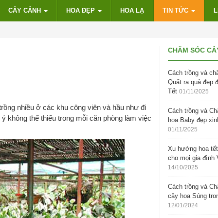
CÂY CẢNH
HOA ĐẸP
HOA LẠ
TIN TỨC
L
CHĂM SÓC CÂ
Cách trồng và ch
Quất ra quả đẹp 
Tết
01/11/2025
rồng nhiều ở các khu công viên và hầu như đi
Cách trồng và C
n ý không thể thiếu trong mỗi căn phòng làm việc
hoa Baby đẹp xin
01/11/2025
Xu hướng hoa tết
cho mọi gia đình 
14/10/2025
Cách trồng và C
cây hoa Súng tro
12/01/2024