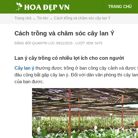
TRANG CHỦ
Trang chủ
→
Tin tức
→
Cách trồng và chăm sóc cây lan Ý
Cách trồng và chăm sóc cây lan Ý
ĐĂNG BỞI
QUANTRI
LÚC
09/11/2015
- LƯỢT XEM: 5475
Lan ý cây trồng có nhiều lợi ích cho con người
Cây lan ý
thường được trồng ở ban công cây cảnh và được t
đâu cũng bắt gặp cây lan ý. Đối với dân văn phòng thì cây la
của bạn đươc.