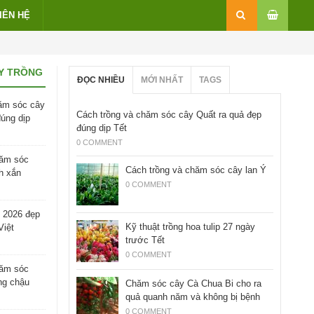
IÊN HỆ
Y TRỒNG
ĐỌC NHIỀU
MỚI NHẤT
TAGS
ăm sóc cây
Cách trồng và chăm sóc cây Quất ra quả đẹp
đúng dịp
đúng dịp Tết
0 COMMENT
hăm sóc
Cách trồng và chăm sóc cây lan Ý
h xắn
0 COMMENT
 2026 đẹp
Kỹ thuật trồng hoa tulip 27 ngày
Việt
trước Tết
0 COMMENT
hăm sóc
ng chậu
Chăm sóc cây Cà Chua Bi cho ra
quả quanh năm và không bị bệnh
0 COMMENT