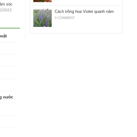
hăm sóc
12/2023
Cách trồng hoa Violet quanh năm
0 COMMENT
huật
ng nước