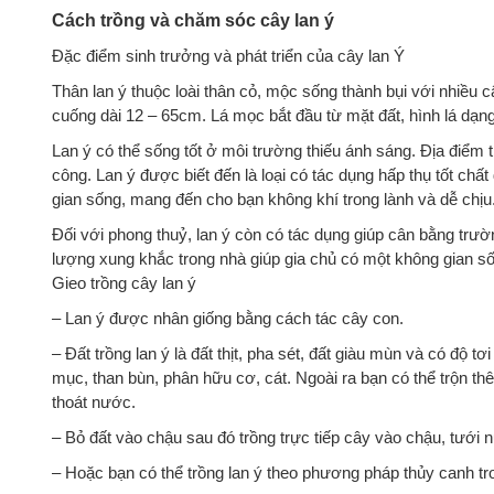
Cách trồng và chăm sóc cây lan ý
Đặc điểm sinh trưởng và phát triển của cây lan Ý
Thân lan ý thuộc loài thân cỏ, mộc sống thành bụi với nhiều c
cuống dài 12 – 65cm. Lá mọc bắt đầu từ mặt đất, hình lá dạ
Lan ý có thể sống tốt ở môi trường thiếu ánh sáng. Địa điểm 
công. Lan ý được biết đến là loại có tác dụng hấp thụ tốt chất
gian sống, mang đến cho bạn không khí trong lành và dễ chịu
Đối với phong thuỷ, lan ý còn có tác dụng giúp cân bằng trư
lượng xung khắc trong nhà giúp gia chủ có một không gian số
Gieo trồng cây lan ý
– Lan ý được nhân giống bằng cách tác cây con.
– Đất trồng lan ý là đất thịt, pha sét, đất giàu mùn và có độ tơ
mục, than bùn, phân hữu cơ, cát. Ngoài ra bạn có thể trộn th
thoát nước.
– Bỏ đất vào chậu sau đó trồng trực tiếp cây vào chậu, tưới 
– Hoặc bạn có thể trồng lan ý theo phương pháp thủy canh tro