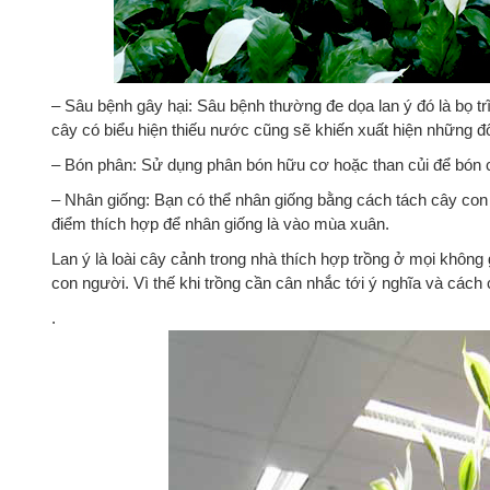
– Sâu bệnh gây hại: Sâu bệnh thường đe dọa lan ý đó là bọ trĩ
cây có biểu hiện thiếu nước cũng sẽ khiến xuất hiện những đố
– Bón phân: Sử dụng phân bón hữu cơ hoặc than củi để bón c
– Nhân giống: Bạn có thể nhân giống bằng cách tách cây co
điểm thích hợp để nhân giống là vào mùa xuân.
Lan ý là loài cây cảnh trong nhà thích hợp trồng ở mọi không g
con người. Vì thế khi trồng cần cân nhắc tới ý nghĩa và cách
.