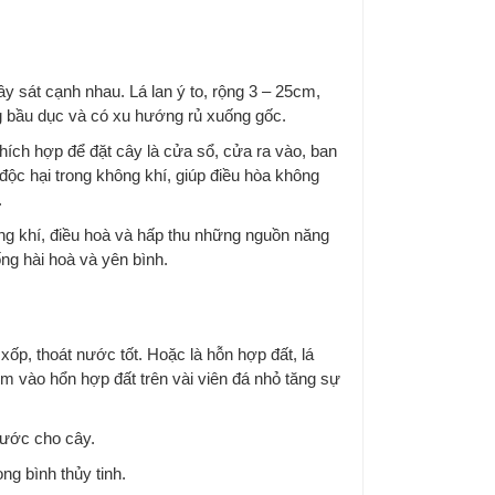
ây sát cạnh nhau. Lá lan ý to, rộng 3 – 25cm,
ng bầu dục và có xu hướng rủ xuống gốc.
thích hợp để đặt cây là cửa sổ, cửa ra vào, ban
 độc hại trong không khí, giúp điều hòa không
.
ờng khí, điều hoà và hấp thu những nguồn năng
ng hài hoà và yên bình.
i xốp, thoát nước tốt. Hoặc là hỗn hợp đất, lá
êm vào hổn hợp đất trên vài viên đá nhỏ tăng sự
nước cho cây.
ng bình thủy tinh.