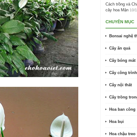
Cách trồng và C
cây hoa Mận
10/
CHUYÊN MỤC
Bonsai nghệ t
Cây ăn quả
Cây bóng mát
Cây công trình
Cây nội thất
Cây trồng tro
Hoa ban công
Hoa bụi
Hoa chậu treo