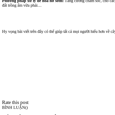
Phương pháp xử lý để hoa nở sớm:
Tăng cường chăm sóc, cho các c
đất trồng ẩm vừa phải…
Hy vọng bài viết trên đây có thể giúp tất cả mọi người hiểu hơn về
Rate this post
BÌNH LUẬN(
)