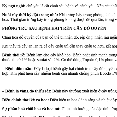
Kỳ ngủ nghỉ:
chủ yếu là cắt cành sâu bệnh và cành yếu. Nên cắt nh
Nuôi cây thời kỳ đặt trong nhà:
Khi trưng bày trong phòng phải chú
hoa. Thời gian trưng bày trong phòng không được để quá lâu, trong 
PHÒNG TRỪ SÂU BỆNH HẠI TRÊN CÂY ĐỖ QUYÊN
Chậu hoa đỗ quyên của bạn có thể bị nhện đỏ, rệp ống, nhện râu ngắn 
Khi thấy rễ cây ăn lan ra cả đáy chậu thì cần thay chậu to hơn, kết hợ
Bệnh thối rễ:
Bệnh làm cho cây khô héo. Bệnh phát sinh mạnh trong đi
thuốc tím 0,1% hoặc sunfat sắt 2%. Có thể dùng Topxin 0,1% phun v
– Bệnh đốm nâu:
Đây là loại bệnh gây hại chính trên cây đỗ quyên 
hợp. Khi phát hiện cây nhiễm bệnh cần nhanh chóng phun Boodo 1% 
–
Bệnh lá vàng do thiếu sắt:
Bệnh này thường xuất hiện ở cây trồng t
Điều chỉnh thời kỳ ra hoa:
Điều kiện ra hoa ( ánh sáng và nhiệt độ
Sự phân hoá chồi hoa và hoa nở:
Chịu ảnh hưởng của đặc tính từng