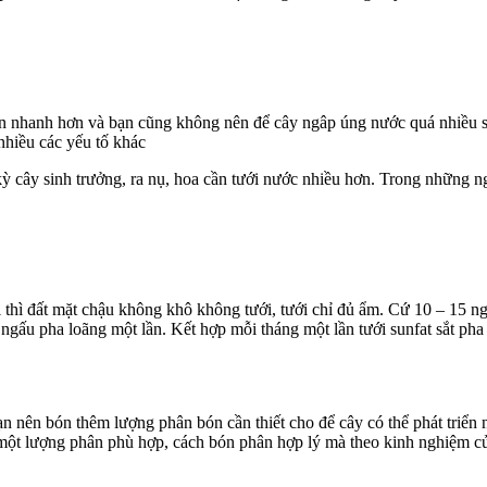
triển nhanh hơn và bạn cũng không nên để cây ngâp úng nước quá nhiều s
 nhiều các yếu tố khác
i kỳ cây sinh trưởng, ra nụ, hoa cần tưới nước nhiều hơn. Trong những 
i thì đất mặt chậu không khô không tưới, tưới chỉ đủ ẩm. Cứ 10 – 15 n
ngấu pha loãng một lần. Kết hợp mỗi tháng một lần tưới sunfat sắt pha
 bạn nên bón thêm lượng phân bón cần thiết cho để cây có thể phát tri
 một lượng phân phù hợp, cách bón phân hợp lý mà theo kinh nghiệm củ