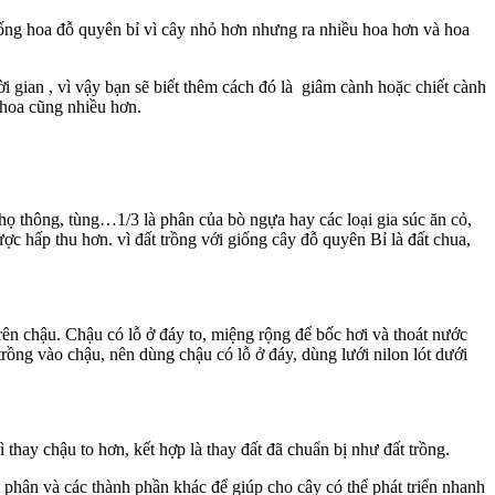
giống hoa đỗ quyên bỉ vì cây nhỏ hơn nhưng ra nhiều hoa hơn và hoa
ời gian , vì vậy bạn sẽ biết thêm cách đó là giâm cành hoặc chiết cành
 hoa cũng nhiều hơn.
y họ thông, tùng…1/3 là phân của bò ngựa hay các loại gia súc ăn cỏ,
ợc hấp thu hơn. vì đất trồng với giống cây đỗ quyên Bỉ là đất chua,
rên chậu. Chậu có lỗ ở đáy to, miệng rộng để bốc hơi và thoát nước
rồng vào chậu, nên dùng chậu có lỗ ở đáy, dùng lưới nilon lót dưới
 thay chậu to hơn, kết hợp là thay đất đã chuẩn bị như đất trồng.
 phân và các thành phần khác để giúp cho cây có thể phát triển nhanh