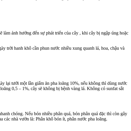
ẽ làm ảnh hưởng đến sự phát triển của cây , khi cây bị ngập úng hoặc
ngày trời hanh khô cần phun nước nhiều xung quanh lá, hoa, chậu và
gày lại tưới một lần giấm ăn pha loãng 10%, nếu không thì dùng nước
 loãng 0,5 – 1%, cây sẽ không bị bệnh vàng lá. Không có sunfat sắt
ển nhanh chóng. Nếu bón nhiều phân quá, bón phân quá đặc thì còn gây
a các nhà vườn là: Phân khô bón ít, phân nước pha loãng.