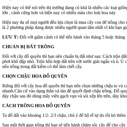
Hiện nay có thể nói trên thị trường đang có khá là nhiều các loại g
lớn , cánh cứng hơn và hiện nay có nhiều màu cho loài hoa này
Hiện nay đa số mọi người đều lựa chọn là mua cây con để trồng cho nha
là 2 phương pháp đang được nhiều người quan tâm nhất vì khi bạn gi
LƯU Ý:
Đối với giâm cành có thể tiến hành vào tháng 5 hoặc tháng 10
CHUẢN BỊ ĐẤT TRỒNG
Đối với cây đỗ quyên thì bạn nên chuẩn bị đất như sau: Cách trộn đất:
phơi khô đập nhỏ. Trộn hỗn hợp đất trên với nước giải ngấu và ủ. Ủ c
nếu trồng trong đất kiềm có thể làm chết cây.
CHỌN CHẬU HOA ĐỖ QUYÊN
Riêng đối với cây hoa đỗ quyên thì bạn nên chọn những chậu to và cao
nhanh.Căn cứ vào dạng thân và tán để quyết định chậu trồng. Đỗ quyê
đáy chậu sau đó dùng mấy viên gạch vụn và sỏi xếp lên trên, dày kh
CÁCH TRỒNG HOA ĐỖ QUYÊN
Ta đổ đất vào khoảng 1/2- 2/3 chậu, chú ý để bộ rễ tự do rồi bỏ thêm 
Sau một thời gian trồng thì bạn sẽ tiến hành chăm sóc cây để cho câ