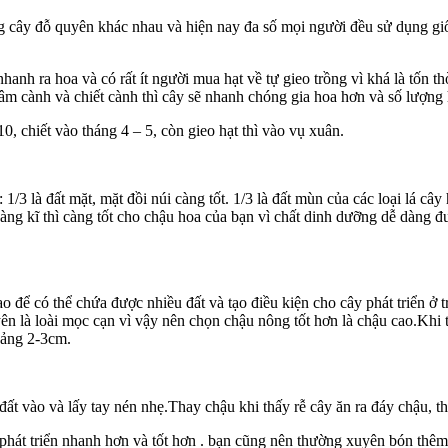
iống cây đỗ quyên khác nhau và hiện nay đa số mọi người đều sử dụng 
nh ra hoa và có rất ít người mua hạt về tự gieo trồng vì khá là tốn th
âm cành và chiết cành thì cây sẽ nhanh chóng gia hoa hơn và số lượng
, chiết vào tháng 4 – 5, còn gieo hạt thì vào vụ xuân.
 1/3 là đất mặt, mặt đồi núi càng tốt. 1/3 là đất mùn của các loại lá câ
àng kĩ thì càng tốt cho chậu hoa của bạn vì chất dinh dưỡng dễ dàng đư
 để có thể chứa được nhiều đất và tạo điều kiện cho cây phát triển ở t
n là loài mọc cạn vì vậy nên chọn chậu nông tốt hơn là chậu cao.Khi t
oảng 2-3cm.
đất vào và lấy tay nén nhẹ.Thay chậu khi thấy rễ cây ăn ra đáy chậu, thì
y phát triển nhanh hơn và tốt hơn . bạn cũng nên thường xuyên bón thêm