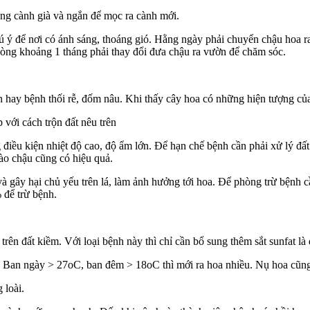
ững cành già và ngắn để mọc ra cành mới.
 ý để nơi có ánh sáng, thoáng gió. Hằng ngày phải chuyển chậu hoa r
vòng khoảng 1 tháng phải thay đổi đưa chậu ra vườn để chăm sóc.
hay bệnh thối rễ, đốm nâu. Khi thấy cây hoa có những hiện tượng của s
p với cách trộn đất nêu trên
ều kiện nhiệt độ cao, độ ẩm lớn. Để hạn chế bệnh cần phải xử lý đất k
ào chậu cũng có hiệu quả.
và gây hại chủ yếu trên lá, làm ảnh hưởng tới hoa. Để phòng trừ bệnh 
để trừ bệnh.
rên đất kiềm. Với loại bệnh này thì chỉ cần bổ sung thêm sắt sunfat là
): Ban ngày > 27oC, ban đêm > 18oC thì mới ra hoa nhiều. Nụ hoa cũng
 loài.