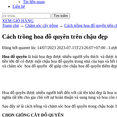
Tin liên quan
Liên hệ
Tìm kiếm
XEM GIỎ HÀNG
Trang chủ
→
Chăm sóc cây trồng
→
Cách trồng hoa đỗ quyên trên c
Cách trồng hoa đỗ quyên trên chậu đẹp
Đăng bởi
quantri
lúc
14/07/2023
2023-07-15T23:26:07+07:00
- Lượt
Hoa đỗ quyên
là loài hoa đẹp được nhiều người yêu thích và được t
tiền lớn để có được một chậu hoa đỗ quyên trong nhà của bạn và hết tế
và chăm sóc hoa đỗ quyên để giúp cho chậu hoa đỗ quyên thêm đẹp 
Hoa đỗ quyên được nhiều người biết đến với cái tên khá đẹp là hoa s
nghĩa rất lớn cho gia chủ với sự hoàn thuận và sung tung và hoa còn 
Sau đây sẽ là cách trồng và chăm sóc hoa đỗ quyên trong chậu hoặc b
CHỌN GIỐNG CÂY ĐỖ QUYÊN