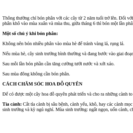
Thông thường chỉ bón phân với các cây từ 2 năm tuổi trở lên. Đối với
phân khô vào mùa xuân và mùa thu, giữa tháng 6 thì bón một lần phâ
Một số chú ý khi bón phân:
Không nên bón nhiều phân vào mùa hè để tránh vàng lá, rụng lá.
Nếu mùa hè, cây sinh trưởng bình thường và đang bước vào giai đoạn
Sau mỗi lần bón phần cần tăng cường tưới nước và xới xáo.
Sau mùa đông không cần bón phân.
CÁCH CHĂM SÓC HOA ĐỖ QUYÊN
Để có được một cây hoa đỗ quyên phát triển và cho ra những cành to
Tỉa cành:
Cắt tỉa cành bị sâu bệnh, cành yếu, khô, hay các cành mọc dà
sinh trưởng và kỳ ngủ nghỉ. Mùa sinh trưởng: ngắt ngọn, uốn cành, 