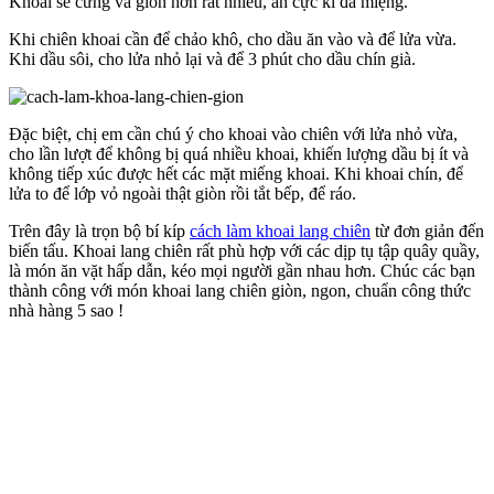
Khoai sẽ cứng và giòn hơn rất nhiều, ăn cực kì đã miệng.
Khi chiên khoai cần để chảo khô, cho dầu ăn vào và để lửa vừa.
Khi dầu sôi, cho lửa nhỏ lại và để 3 phút cho dầu chín già.
Đặc biệt, chị em cần chú ý cho khoai vào chiên với lửa nhỏ vừa,
cho lần lượt để không bị quá nhiều khoai, khiến lượng dầu bị ít và
không tiếp xúc được hết các mặt miếng khoai. Khi khoai chín, để
lửa to để lớp vỏ ngoài thật giòn rồi tắt bếp, để ráo.
Trên đây là trọn bộ bí kíp
cách làm khoai lang chiên
từ đơn giản đến
biến tấu. Khoai lang chiên rất phù hợp với các dịp tụ tập quây quầy,
là món ăn vặt hấp dẫn, kéo mọi người gần nhau hơn. Chúc các bạn
thành công với món khoai lang chiên giòn, ngon, chuẩn công thức
nhà hàng 5 sao !