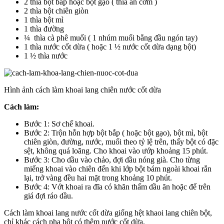
2 thìa bột bắp hoặc bột gạo ( thìa ăn cơm )
2 thìa bột chiên giòn
1 thìa bột mì
1 thìa đường
¼ thìa cà phê muối ( 1 nhúm muối bằng đầu ngón tay)
1 thìa nước cốt dừa ( hoặc 1 ½ nước cốt dừa dạng bột)
1 ½ thìa nước
Hình ảnh cách làm khoai lang chiên nước cốt dừa
Cách làm:
Bước 1: Sơ chế khoai.
Bước 2: Trộn hỗn hợp bột bắp ( hoặc bột gạo), bột mì, bột
chiên giòn, đường, nước, muối theo tỷ lệ trên, thấy bột có đặc
sệt, không quá loãng. Cho khoai vào ướp khoảng 15 phút.
Bước 3: Cho dầu vào chảo, đợi dầu nóng già. Cho từng
miếng khoai vào chiên đến khi lớp bột bám ngoài khoai rắn
lại, trở vàng đều hai mặt trong khoảng 10 phút.
Bước 4: Vớt khoai ra đĩa có khăn thấm dầu ăn hoặc để trên
giá đợi ráo dầu.
Cách làm khoai lang nước cốt dừa giống hệt khaoi lang chiên bột,
chỉ khác cách pha bột có thêm nước cốt dừa.