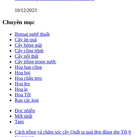
10/12/2023
Chuyên mục
Bonsai nghệ thuật
Cây ăn quả
Cây bóng mát
Cây công trình
Cây nội thất
Cây trồng trong nước
Hoa ban công
Hoa bụi
Hoa chậu treo
Hoa leo
Hoa lạ
Hoa Tết
Rau các loại
Đọc nhiều
Mới nhất
Tags
Cách trồng và chăm sóc cây Quất ra quả đẹp đúng dịp Tết
0