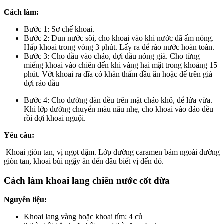
Cách làm:
Bước 1: Sơ chế khoai.
Bước 2: Đun nước sôi, cho khoai vào khi nước đã ấm nóng.
Hấp khoai trong vòng 3 phút. Lấy ra để ráo nước hoàn toàn.
Bước 3: Cho dầu vào chảo, đợi dầu nóng già. Cho từng
miếng khoai vào chiên đến khi vàng hai mặt trong khoảng 15
phút. Vớt khoai ra đĩa có khăn thấm dầu ăn hoặc để trên giá
đợi ráo dầu
Bước 4: Cho đường dàn đều trên mặt chảo khô, để lửa vừa.
Khi lớp đường chuyển màu nâu nhẹ, cho khoai vào đảo đều
rồi đợi khoai nguội.
Yêu cầu:
Khoai giòn tan, vị ngọt đậm. Lớp đường caramen bám ngoài đường
giòn tan, khoai bùi ngậy ăn đến đâu biết vị đến đó.
Cách làm khoai lang chiên nước cốt dừa
Nguyên liệu:
Khoai lang vàng hoặc khoai tím: 4 củ