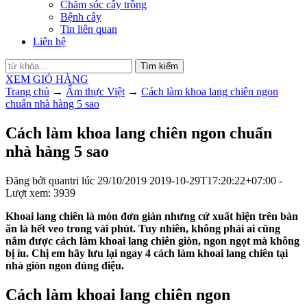
Chăm sóc cây trồng
Bệnh cây
Tin liên quan
Liên hệ
Tìm kiếm
XEM GIỎ HÀNG
Trang chủ
→
Ẩm thực Việt
→
Cách làm khoa lang chiên ngon
chuẩn nhà hàng 5 sao
Cách làm khoa lang chiên ngon chuẩn
nhà hàng 5 sao
Đăng bởi
quantri
lúc
29/10/2019
2019-10-29T17:20:22+07:00
-
Lượt xem: 3939
Khoai lang chiên là món đơn giản nhưng cứ xuất hiện trên bàn
ăn là hết veo trong vài phút. Tuy nhiên, không phải ai cũng
nắm được cách làm khoai lang chiên giòn, ngon ngọt mà không
bị ỉu. Chị em hãy lưu lại ngay 4 cách làm khoai lang chiên tại
nhà giòn ngon đúng điệu.
Cách làm khoai lang chiên ngon