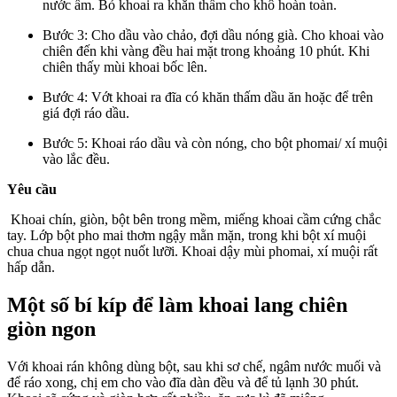
nước ấm. Bỏ khoai ra khăn thấm cho khô hoàn toàn.
Bước 3: Cho dầu vào chảo, đợi dầu nóng già. Cho khoai vào
chiên đến khi vàng đều hai mặt trong khoảng 10 phút. Khi
chiên thấy mùi khoai bốc lên.
Bước 4: Vớt khoai ra đĩa có khăn thấm dầu ăn hoặc để trên
giá đợi ráo dầu.
Bước 5: Khoai ráo dầu và còn nóng, cho bột phomai/ xí muội
vào lắc đều.
Yêu cầu
Khoai chín, giòn, bột bên trong mềm, miếng khoai cầm cứng chắc
tay. Lớp bột pho mai thơm ngậy mằn mặn, trong khi bột xí muội
chua chua ngọt ngọt nuốt lưỡi. Khoai dậy mùi phomai, xí muội rất
hấp dẫn.
Một số bí kíp để làm khoai lang chiên
giòn ngon
Với khoai rán không dùng bột, sau khi sơ chế, ngâm nước muối và
để ráo xong, chị em cho vào đĩa dàn đều và để tủ lạnh 30 phút.