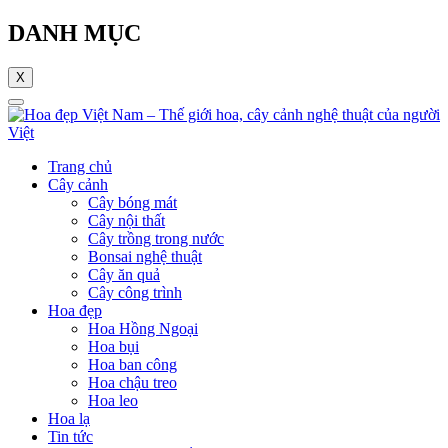
DANH MỤC
X
Trang chủ
Cây cảnh
Cây bóng mát
Cây nội thất
Cây trồng trong nước
Bonsai nghệ thuật
Cây ăn quả
Cây công trình
Hoa đẹp
Hoa Hồng Ngoại
Hoa bụi
Hoa ban công
Hoa chậu treo
Hoa leo
Hoa lạ
Tin tức