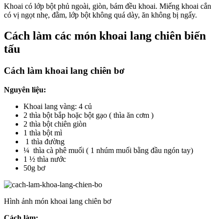
Khoai có lớp bột phủ ngoài, giòn, bám đều khoai. Miếng khoai cắn
có vị ngọt nhẹ, đằm, lớp bột không quá dày, ăn không bị ngấy.
Cách làm các món khoai lang chiên biến
tấu
Cách làm khoai lang chiên bơ
Nguyên liệu:
Khoai lang vàng: 4 củ
2 thìa bột bắp hoặc bột gạo ( thìa ăn cơm )
2 thìa bột chiên giòn
1 thìa bột mì
1 thìa đường
¼ thìa cà phê muối ( 1 nhúm muối bằng đầu ngón tay)
1 ½ thìa nước
50g bơ
Hình ảnh món khoai lang chiên bơ
Cách làm: