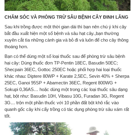
CHĂM SÓC VÀ PHÒNG TRỪ SÂU BỆNH CÂY ĐINH LĂNG
Sau khi trồng được một thời gian dài thì bạn nên chú ý khi cây
bắt đầu xuất hiện một số bệnh và sâu hạt cây.,bạn thường
xuyên cắt tìa những cành gia và bỏ đi và luôn để cho cây thông
thoáng hơn.
Bạn có thể dùng một số loại thuốc sau để phòng trừ sâu bệnh
hại cây: Dùng thuốc đơn TP-Pentin 18EC, Basudin 50EC;
Shecpain 36EC, Gottoc 250EC hoặc phối hợp hai loại thuốc
khác nhau: Diptere 80WP + Karate 2,5EC, Sevin 40% + Sherpa
25EC, Ganoi 95SP + Abamectin 36EC, Regent 800WG +
Sokupi 0,36AS… hoặc dùng một trong các loại thuốc sâu dạng
hạt, bột như: Basudin 10H, Vibasu 10G, Furadan 3G, Regent
3G… trộn một phần thuốc với 10 phần đất bột khô rắc vào
quanh gốc cây khi cấy trồng có tác dụng phòng trừ sâu xám rất
tốt.