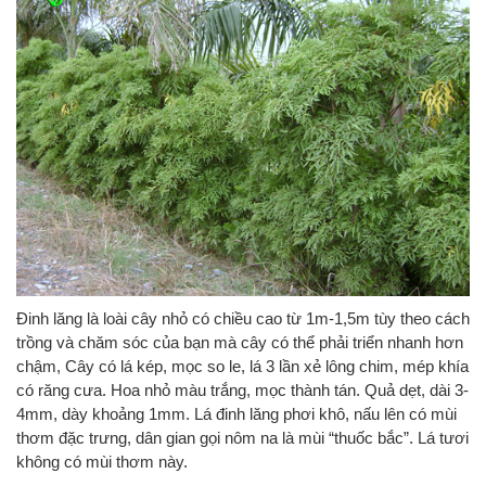
Đinh lăng là loài cây nhỏ có chiều cao từ 1m-1,5m tùy theo cách
trồng và chăm sóc của bạn mà cây có thể phải triển nhanh hơn
chậm, Cây có lá kép, mọc so le, lá 3 lần xẻ lông chim, mép khía
có răng cưa. Hoa nhỏ màu trắng, mọc thành tán. Quả dẹt, dài 3-
4mm, dày khoảng 1mm. Lá đinh lăng phơi khô, nấu lên có mùi
thơm đặc trưng, dân gian gọi nôm na là mùi “thuốc bắc”. Lá tươi
không có mùi thơm này.