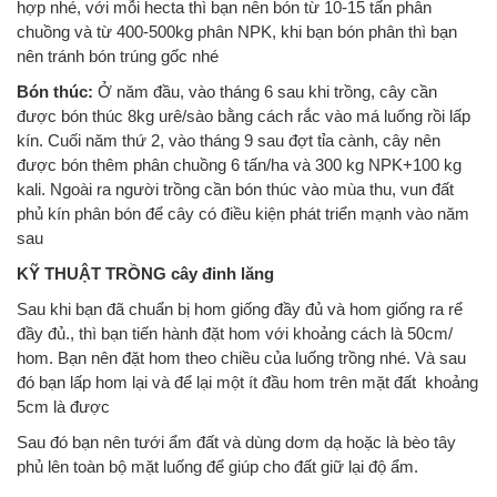
hợp nhé, với mỗi hecta thì bạn nên bón từ 10-15 tấn phân
chuồng và từ 400-500kg phân NPK, khi bạn bón phân thì bạn
nên tránh bón trúng gốc nhé
Bón thúc:
Ở năm đầu, vào tháng 6 sau khi trồng, cây cần
được bón thúc 8kg urê/sào bằng cách rắc vào má luống rồi lấp
kín. Cuối năm thứ 2, vào tháng 9 sau đợt tỉa cành, cây nên
được bón thêm phân chuồng 6 tấn/ha và 300 kg NPK+100 kg
kali. Ngoài ra người trồng cần bón thúc vào mùa thu, vun đất
phủ kín phân bón để cây có điều kiện phát triển mạnh vào năm
sau
KỸ THUẬT TRỒNG cây đinh lăng
Sau khi bạn đã chuẩn bị hom giống đầy đủ và hom giống ra rể
đầy đủ., thì bạn tiến hành đặt hom với khoảng cách là 50cm/
hom. Bạn nên đặt hom theo chiều của luống trồng nhé. Và sau
đó bạn lấp hom lại và để lại một ít đầu hom trên mặt đất khoảng
5cm là được
Sau đó bạn nên tưới ẩm đất và dùng dơm dạ hoặc là bèo tây
phủ lên toàn bộ mặt luống để giúp cho đất giữ lại độ ẩm.