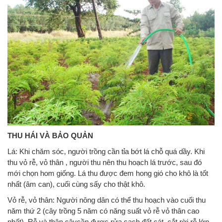
THU HÁI VÀ BẢO QUẢN
Lá: Khi chăm sóc, người trồng cần tỉa bớt lá chỗ quá dầy. Khi
thu vỏ rễ, vỏ thân , người thu nên thu hoạch lá trước, sau đó
mới chọn hom giống. Lá thu được đem hong gió cho khô là tốt
nhất (âm can), cuối cùng sấy cho thật khô.
Vỏ rễ, vỏ thân: Người nông dân có thể thu hoạch vào cuối thu
năm thứ 2 (cây trồng 5 năm có năng suất vỏ rễ vỏ thân cao
nhất). Rễ và thân câycần được rửa sạch đất cát, cắt rời rễ lớn,