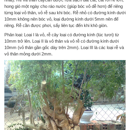
hong gió một ngày cho ráo nước (giúp bóc vỏ dễ hơn) để riêng
từng loại vỏ thân, vỏ rễ sau khi bóc. Rễ nhỏ có đường kính dưới
10mm không nên bóc vỏ, loại đường kính dưới 5mm nên để
riêng. Rễ cần được phơi, sấy liên tục đến khi khô giòn.
Phân loại: Loại I là vỏ, rễ cây loại có đường kính (lúc tươi) từ
10mm trở lên. Loại II là vỏ thân và vỏ rễ có đường kính dưới
10mm (vỏ thân gần gốc dày trên 2mm). Loại III là các loại rễ và
vỏ thân mỏng dưới 2mm.