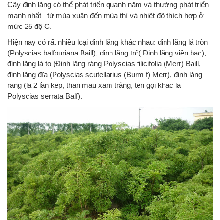
Cây đinh lăng có thể phát triển quanh năm và thường phát triển
mạnh nhất từ mùa xuân đến mùa thì và nhiệt độ thích hợp ở
mức 25 độ C.
Hiện nay có rất nhiều loại đinh lăng khác nhau: đinh lăng lá tròn
(Polyscias balfouriana Baill), đinh lăng trổ( Đinh lăng viền bạc),
đinh lăng lá to (Đinh lăng ráng Polyscias filicifolia (Merr) Baill,
đinh lăng đĩa (Polyscias scutellarius (Burm f) Merr), đinh lăng
rang (lá 2 lần kép, thân màu xám trắng, tên gọi khác là
Polyscias serrata Balf).