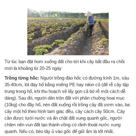
Từ lúc bạn đặt hom xuống đất cho tới khi cây bắt đầu ra chồi
mới là khoảng từ 20-25 ngày
Trồng từng hốc:
Người trồng đào hốc có đường kính 1m, sâu
35-40cm, lót đáy hố bằng miếng PE hay nilon cũ (để rễ cây tập
trung trong hố, khi thu hoạch sẽ lấy gọn cả bộ rễ một cách dễ
dàng). Sau đó, người dân trộn đất với phân chuồng hoai mục
(10kg) cho đầy hố, nén đất xuống rồi trồng cây đã ươm vào, ba
cây một hố theo hình tam giác đều, cây cách cây 50cm. Cây
cần được tưới nước và ấn chặt đất xung quanh gốc, người
chăm nên vun đất tạo thành vồng có rãnh thoát nước xung
quanh. Nếu có, bèo tây ủ vào gốc để giữ ẩm là tốt nhất.