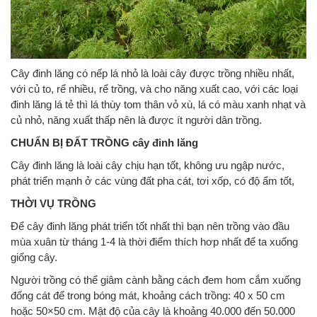
Cây đinh lăng có nếp lá nhỏ là loài cây được trồng nhiều nhất,
với củ to, rể nhiều, rể trồng, và cho năng xuất cao, với các loại
đinh lăng lá tẻ thì lá thùy tom thân vỏ xù, lá có màu xanh nhạt và
củ nhỏ, năng xuất thấp nên là được ít người dân trồng.
CHUẨN BỊ ĐẤT TRỒNG cây đinh lăng
Cây đinh lăng là loài cây chịu hạn tốt, không ưu ngập nước,
phát triển mạnh ở các vùng đất pha cát, tơi xốp, có độ ẩm tốt,
THỜI VỤ TRỒNG
Để cây đinh lăng phát triển tốt nhất thì bạn nên trồng vào đầu
mùa xuân từ tháng 1-4 là thời điểm thích hơp nhất để ta xuống
giống cây.
Người trồng có thể giâm cành bằng cách đem hom cắm xuống
đống cát để trong bóng mát, khoảng cách trồng: 40 x 50 cm
hoặc 50×50 cm. Mật độ của cây là khoảng 40.000 đến 50.000