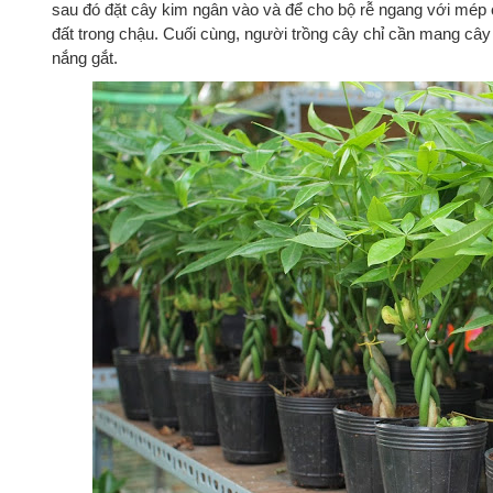
sau đó đặt cây kim ngân vào và để cho bộ rễ ngang với mép c
đất trong chậu. Cuối cùng, người trồng cây chỉ cần mang câ
nắng gắt.