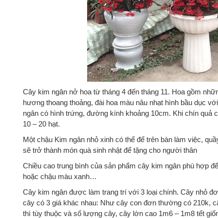
Cây kim ngân nở hoa từ tháng 4 đến tháng 11. Hoa gồm nhữ
hương thoang thoảng, đài hoa màu nâu nhạt hình bầu dục vớ
ngân có hình trứng, đường kính khoảng 10cm. Khi chín quả 
10 – 20 hạt.
Một chậu Kim ngân nhỏ xinh có thể để trên bàn làm việc, quầy 
sẽ trở thành món quà sinh nhật để tặng cho người thân
Chiều cao trung bình của sản phẩm cây kim ngân phù hợp để
hoặc chậu màu xanh…
Cây kim ngân được làm trang trí với 3 loại chính. Cây nhỏ đơn,
cây có 3 giá khác nhau: Như cây con đơn thường có 210k, câ
thì tùy thuộc và số lượng cây, cây lớn cao 1m6 – 1m8 tết giố