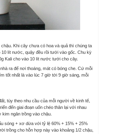
 chậu. Khi cây chưa có hoa và quả thì chúng ta
10 lít nước, quậy đều rồi tưới vào gốc. Chu kỳ
g Kali cho vào 10 lít nước tưới cho cây.
 nhà ra để nơi thoáng, mát có bóng che. Cứ mỗi
m tốt nhất là vào lúc 7 giờ tới 9 giờ sáng, mỗi
ất, tùy theo nhu cầu của mỗi người về kinh tế,
iển đến giai đoạn uốn chéo thân lại với nhau
ây kim ngân trồng vào chậu.
trấu sóng + xơ dừa với tỷ lệ 60% + 15% + 25%
ười trồng cho hỗn hợp này vào khoảng 1/2 chậu,