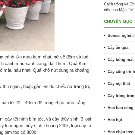
Cách trồng và C
cây hoa Mận
10/
CHUYÊN MỤC
Bonsai nghệ t
Cây ăn quả
ng cánh lớn màu kem nhạt, nở về đêm và toả
Cây bóng mát
i 5 cánh màu xanh vàng, dài 15cm. Quả Kim
có màu nâu nhạt. Quả khô nứt dụng ra khoảng
Cây công trình
Cây nội thất
thu ngân , hoặc gắn lên đó chiếc nơ trang trí,
Cây trồng tro
 bàn từ 20 – 40cm để trong chậu màu trắng,
Hoa ban công
 cây tết hình bím tóc, và cây thủy sinh. 3 loại
Hoa bụi
y kim ngân thủy sinh khoảng 240k, loại cây to
ng bím tóc có 800k
Hoa chậu treo