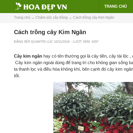
TRANG CHỦ
Trang chủ
→
Chăm sóc cây trồng
→
Cách trồng cây Kim Ngân
Cách trồng cây Kim Ngân
ĐĂNG BỞI
QUANTRI
LÚC
10/11/2016
- LƯỢT XEM: 4297
Cây kim ngân
hay có tên thường gọi là cây tiền, cây tài lộc 
Cây kim ngân ngoài dùng để trang trí cho không gian sống lu
ta thanh lọc và điều hòa không khí, bên cạnh đó cây kim ngân 
tốt.