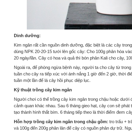
Dinh dưỡng:
Kim ngân rất cần nguồn dinh dưỡng, đặc biệt là các cây trong
dùng NPK 20-20-15 tưới lên gốc cây: Cho 100g phân hòa vào 
20 ngày/lần. Cây có hoa và quả thì bón phân Kali cho cây, 100
Ngoài ra, để phòng ngừa bệnh này, người ta cho cây từ trong
tuần cho cây ra tiếp xúc với ánh nắng 1 giờ đến 2 giờ, thời điể
tuần một lần để lá cây hồi phục diệp lục.
Kỹ thuật trồng cây kim ngân
Người chơi có thể trồng cây kim ngân trong chậu hoặc dưới đ
cảnh quan khác nhau. Sau 6 tháng gieo hạt, cây con sẽ phát tr
tạo thành hình thắt bím. 6 tháng tiếp theo là thời điểm đem c
Hỗn hợp trồng cây kim ngân trong chậu gồm:
tro trấu + 
và 100g đến 200g phân lân để cây có nguồn phân dự trữ. Ng