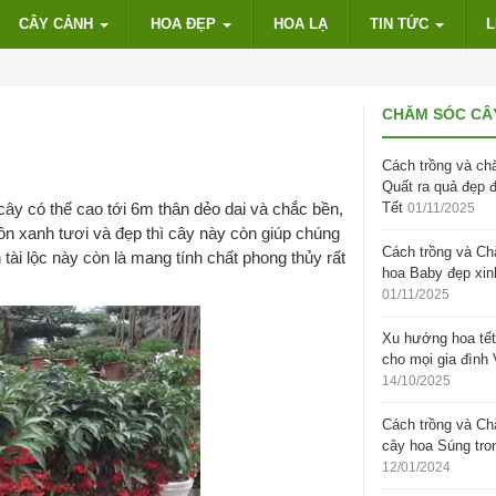
CÂY CẢNH
HOA ĐẸP
HOA LẠ
TIN TỨC
L
CHĂM SÓC CÂ
Cách trồng và ch
Quất ra quả đẹp 
, cây có thể cao tới 6m thân dẻo dai và chắc bền,
Tết
01/11/2025
ôn xanh tươi và đẹp thì cây này còn giúp chúng
Cách trồng và C
tài lộc này còn là mang tính chất phong thủy rất
hoa Baby đẹp xin
01/11/2025
Xu hướng hoa tết
cho mọi gia đình 
14/10/2025
Cách trồng và C
cây hoa Súng tro
12/01/2024