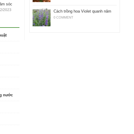
hăm sóc
12/2023
Cách trồng hoa Violet quanh năm
0 COMMENT
huật
ng nước