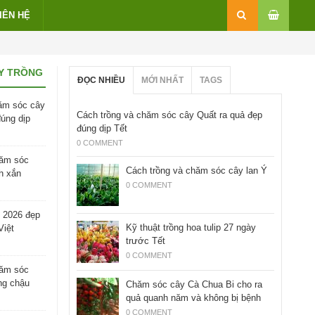
IÊN HỆ
Y TRỒNG
ĐỌC NHIỀU
MỚI NHẤT
TAGS
ăm sóc cây
Cách trồng và chăm sóc cây Quất ra quả đẹp
đúng dịp
đúng dịp Tết
0 COMMENT
hăm sóc
Cách trồng và chăm sóc cây lan Ý
h xắn
0 COMMENT
 2026 đẹp
Kỹ thuật trồng hoa tulip 27 ngày
Việt
trước Tết
0 COMMENT
hăm sóc
ng chậu
Chăm sóc cây Cà Chua Bi cho ra
quả quanh năm và không bị bệnh
0 COMMENT