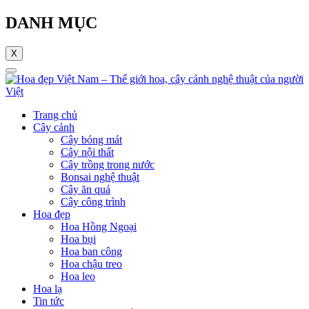
DANH MỤC
X
Trang chủ
Cây cảnh
Cây bóng mát
Cây nội thất
Cây trồng trong nước
Bonsai nghệ thuật
Cây ăn quả
Cây công trình
Hoa đẹp
Hoa Hồng Ngoại
Hoa bụi
Hoa ban công
Hoa chậu treo
Hoa leo
Hoa lạ
Tin tức