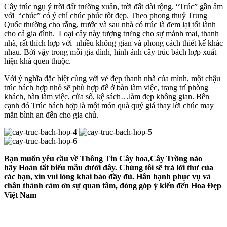
Cây trúc ngụ ý trời đất trường xuân, trời đất dài rộng. “Trúc” gần âm
với “chúc” có ý chỉ chúc phúc tốt đẹp. Theo phong thuỷ Trung
Quốc thường cho rằng, trước và sau nhà có trúc là đem lại tốt lành
cho cả gia đình. Loại cây này tượng trưng cho sự mảnh mai, thanh
nhã, rất thích hợp với nhiều không gian và phong cách thiết kế khác
nhau. Bởi vậy trong mỗi gia đình, hình ảnh cây trúc bách hợp xuất
hiện khá quen thuộc.
Với ý nghĩa đặc biệt cùng với vẻ đẹp thanh nhã của mình, một chậu
trúc bách hợp nhỏ sẽ phù hợp để ở bàn làm việc, trang trí phòng
khách, bàn làm việc, cửa sổ, kệ sách…làm đẹp không gian. Bên
cạnh đó Trúc bách hợp là một món quà quý giá thay lời chúc may
mắn bình an đến cho gia chủ.
Bạn muốn yêu cầu về Thông Tin Cây hoa,Cây Trồng nào
hãy Hoàn tất biểu mẫu dưới đây. Chúng tôi sẽ trả lời thư của
các bạn, xin vui lòng khai báo đầy đủ. Hân hạnh phục vụ và
chân thành cảm ơn sự quan tâm, đóng góp ý kiến đến Hoa Đẹp
Việt Nam