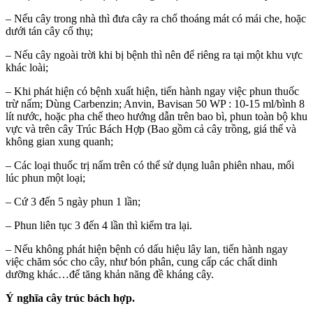
– Nếu cây trong nhà thì đưa cây ra chổ thoáng mát có mái che, hoặc
dưới tán cây cổ thụ;
– Nếu cây ngoài trời khi bị bệnh thì nên để riêng ra tại một khu vực
khác loài;
– Khi phát hiện có bệnh xuất hiện, tiến hành ngay việc phun thuốc
trừ nấm; Dùng Carbenzin; Anvin, Bavisan 50 WP : 10-15 ml/bình 8
lít nước, hoặc pha chế theo hướng dẫn trên bao bì, phun toàn bộ khu
vực và trên cây Trúc Bách Hợp (Bao gồm cả cây trồng, giá thể và
không gian xung quanh;
– Các loại thuốc trị nấm trên có thể sử dụng luân phiên nhau, mổi
lúc phun một loại;
– Cứ 3 đến 5 ngày phun 1 lần;
– Phun liên tục 3 đến 4 lần thì kiểm tra lại.
– Nếu không phát hiện bệnh có dấu hiệu lây lan, tiến hành ngay
việc chăm sóc cho cây, như bón phân, cung cấp các chất dinh
dưỡng khác…để tăng khản năng đề kháng cây.
Ý nghĩa cây trúc bách hợp.