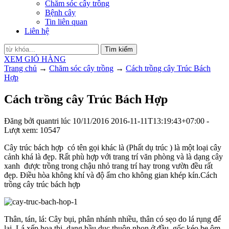
Chăm sóc cây trồng
Bệnh cây
Tin liên quan
Liên hệ
Tìm kiếm
XEM GIỎ HÀNG
Trang chủ
→
Chăm sóc cây trồng
→
Cách trồng cây Trúc Bách
Hợp
Cách trồng cây Trúc Bách Hợp
Đăng bởi
quantri
lúc
10/11/2016
2016-11-11T13:19:43+07:00
-
Lượt xem: 10547
Cây trúc bách hợp có tên gọi khác là (Phất dụ trúc ) là một loại cây
cảnh khá là đẹp. Rất phù hợp với trang trí văn phòng và là dạng cây
xanh được trồng trong chậu nhỏ trang trí hay trong vườn đều rất
đẹp. Điều hòa không khí và độ ẩm cho không gian khép kín.Cách
trồng cây trúc bách hợp
Thân, tán, lá: Cây bụi, phân nhánh nhiều, thân có sẹo do lá rụng để
lại. Lá xếp hoa thị, dạng bầu dục thuôn nhọn ở đầu, gốc kéo bẹ ôm