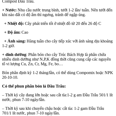
Compost Đầu Trâu.
+ Nước:
Nhu cầu nước trung bình, tưới 1-2 lần/ tuần. Nên tưới đến
khi nào đất có độ ẩm thì ngưng, tránh để ngập úng.
+ Nhiệt độ:
Cây phát triển tốt ở nhiệt đồ từ 20 đến 26 độ C
+ Độ ẩm:
Cao
+ Ánh sáng:
Hàng tuần cho cây tiếp xúc với ánh sáng dịu khoảng
1-2 giờ.
+ dinh dưỡng
: Phân bón cho cây Trúc Bách Hợp là phân chứa
nhiều dinh dưỡng như N,P,K đồng thời cũng cung cấp các nguyên
tố vi lượng Cu, Zn, Cr, Mg, Fe, bo…
Bón phân định kỳ 1-2 tháng/lần, có thể dùng Compomix hoặc NPK
20-10-10.
Có thể phun phân bón lá Đầu Trâu:
– Thời kỳ cây đang lớn hoặc sau cắt tỉa:1-2 g am Đầu Trâu 501/1 lít
nước, phun 7-10 ngày/lần.
– Thời kỳ sau khi chuyển chậu hoặc cắt tỉa: 1-2 gam Đầu Trâu
701/1 lít nước, phun 7-10 ngày/lần.