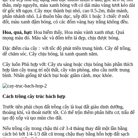
thân, mép nguyên, màu xanh bóng với có dải màu vàng tươi kéo dài
từ gốc tới ngọn. Cây mọc thành bụi nhỏ, cao 0.5-2m, thân mảnh,
phân nhánh nhỏ. Lá thuôn bầu dục, xếp đôi 1 hoặc 3 chiếc ở mỗi
đốt, màu xanh đậm bóng, có các đốm vàng hay trắng không đều.
Hoa, quả, hạt:
Hoa hiếm thấy, Hoa màu vành xanh nhạt. Quả
mọng màu đỏ. Màu sắc và đốm trên lá đẹp, chịu được bóng.
Đặc điểm của cây : với tốc độ phát triển trung bình. Cây dễ trồng,
dễ chăm sóc. Cây chịu bóng, lá xanh quanh năm.
Cây luôn Phù hợp với: Cây ưa sáng hoặc chịu bóng bán phần thích
hợp làm cây trang trí nội thất, cây văn phòng, nhu cầu nước trung
bình. Nhân giống từ tách bụi hoặc giâm cành, mọc khỏe.
Cách trồng cây trúc bách hợp
Trước tiên phải chọn đất trồng cây là loại đất giàu dinh dưỡng,
thoáng khí, và thoát nước tốt. Có thể trộn thêm phân hữu cơ, trấu để
tạo độ xốp và tạo mùn cho đất.
Nếu trồng cây trong chậu thì cứ 3-4 tháng thay đất một lần bằng
cách bỏ bớt 1/4-1/3 đất cũ trong chậu thay bằng hỗn hợp đất sạch