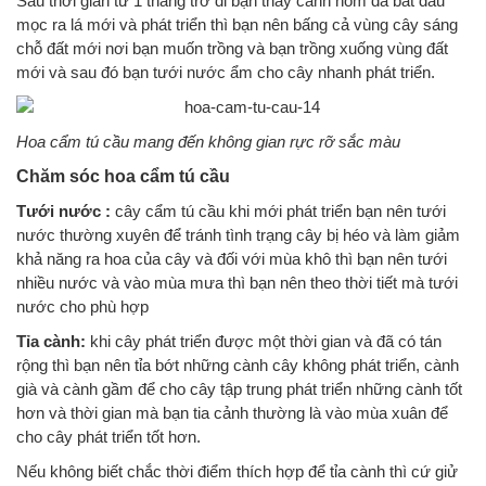
Sau thời gian từ 1 tháng trở đi bạn thấy cành hom đã bắt đầu
mọc ra lá mới và phát triển thì bạn nên bấng cả vùng cây sáng
chỗ đất mới nơi bạn muốn trồng và bạn trồng xuống vùng đất
mới và sau đó bạn tưới nước ẩm cho cây nhanh phát triển.
Hoa cẩm tú cầu mang đến không gian rực rỡ sắc màu
Chăm sóc hoa cẩm tú cầu
Tưới nước :
cây cẩm tú cầu khi mới phát triển bạn nên tưới
nước thường xuyên để tránh tình trạng cây bị héo và làm giảm
khả năng ra hoa của cây và đối với mùa khô thì bạn nên tưới
nhiều nước và vào mùa mưa thì bạn nên theo thời tiết mà tưới
nước cho phù hợp
Tỉa cành:
khi cây phát triển được một thời gian và đã có tán
rộng thì bạn nên tỉa bớt những cành cây không phát triển, cành
già và cành gầm để cho cây tập trung phát triển những cành tốt
hơn và thời gian mà bạn tia cảnh thường là vào mùa xuân để
cho cây phát triển tốt hơn.
Nếu không biết chắc thời điểm thích hợp để tỉa cành thì cứ giử