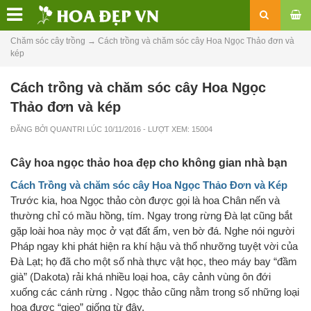
Chăm sóc cây trồng
→
Cách trồng và chăm sóc cây Hoa Ngọc Thảo đơn và
kép
Cách trồng và chăm sóc cây Hoa Ngọc
Thảo đơn và kép
ĐĂNG BỞI
QUANTRI
LÚC
10/11/2016
- LƯỢT XEM: 15004
Cây hoa ngọc thảo hoa đẹp cho không gian nhà bạn
Cách Trồng và chăm sóc cây Hoa Ngọc Thảo Đơn và Kép
Trước kia, hoa Ngọc thảo còn được gọi là hoa Chân nến và
thường chỉ có mầu hồng, tím. Ngay trong rừng Đà lạt cũng bắt
gặp loài hoa này mọc ở vạt đất ẩm, ven bờ đá. Nghe nói người
Pháp ngay khi phát hiện ra khí hậu và thổ nhưỡng tuyệt vời của
Đà Lạt; họ đã cho một số nhà thực vật học, theo máy bay “đầm
già” (Dakota) rải khá nhiều loại hoa, cây cảnh vùng ôn đới
xuống các cánh rừng . Ngọc thảo cũng nằm trong số những loại
hoa được “gieo” giống từ đây.