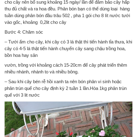
cho cây nên bổ sung khoảng 15 ngày/ lần để đảm bảo cây hấp
thu đủ chất và ra hoa đều. Phân bón bạn có thể dùng loại hàng
tuần dùng phân bón đầu trâu 502 , pha 1 gói cho 8 lít nước tưới
vào gốc, khoảng 0,2lit cho cây
Bước 4: Chăm sóc
– Tưới ẩm cho cây, khi cây có 3 lá thật thì tiến hành tỉa thưa, khi
cây có 4-5 lá thật tiến hành chuyển cây sang chậu trồng hoa,
bồn hoa hay sân
vườn, trồng với khoảng cách 15-20cm để cây phát triển thêm
nhiều nhánh, nhánh to và nhiều bông.
– Sau khi cây bén rễ hồi xanh ta nên bón phân vi sinh hoặc
phân trùn quế cho cây định kỳ 2 tuần 1 lần.Hòa 1kg phân trùn
quế với 3 lit nước