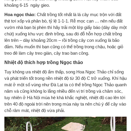
khoảng 6-15 ngày gieo.
Hoa ngọc thảo:
Chất trồng tốt nhất là lá cây mục trộn với đất
thịt tơi xốp và phân bò, tỷ lệ 1-1-1. Rễ mọc cạn … nên nếu đất
vườn nhà bạn bị phèn thì hãy trải một lớp giấy báo (dày dày một
chút) xuống khu vực định trồng, sau đó đỗ hỗn hợp chất trồng
lên trên – dày khoảng 20cm – rồi trồng cây con xuống là bảo
đảm. Nếu muốn thì bạn cũng có thể trồng trong chậu, hoặc giỏ
treo đê làm cây treo giàn, cây trao ban công.
Nhiệt độ thích hợp trồng Ngọc thảo
Tuy không ưa nhiệt độ ẩm thấp, song Hoa Ngọc Thảo chỉ sống
và phát triển tốt trong nền nhiệt độ từ 30 độ C trở xuống. Khí hậu
mát ở một số vùng như Đà Lạt ta có thể trồng Ngọc Thảo quanh
năm và cũng không lo lắng nhiều đến vị trí trồng và chăm sóc,
tuy nhiên ở Hà Nội mùa hè khá khắc nghiệt, nhiệt độ cao lên tới
trên 40 độ ngoài trời nên trong mùa này ta nên chú ý để cây vào
chỗ râm mát, nhiệt độ vừa phải.