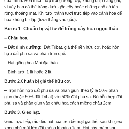
của mình. Hoa thích hợp trồng trong rợp, không chịu nắng gắt,
vì vậy bạn có thể trồng dưới gốc cây hoặc những chỗ có tán
rộng, thoáng mát. Khi tưới tránh tười trực tiếp vào cánh hoa để
hoa không bị dập (tưới thẳng vào gốc).
Bước 1: Chuẩn bị vật tư để trồng cây hoa ngọc thảo
– Chậu hoa.
– Đất dinh dưỡng:
Đất Tribat, giá thể nền hữu cơ, hoặc hỗn
hợp đất phù sa và phân trùn quế.
– Hạt giống hoa Mai địa thảo.
– Bình tưới 1 lít hoặc 2 lít.
Bước 2.Chuẩn bị giá thể hữu cơ.
– Trộn hỗn hợp đất phù sa và phân giun theo tỷ lệ 50% phân
giun (hoặc 50% đất Tribat) với 50% đất phù sa. Đổ hỗn hợp đất
phù sa và phân giun vào chậu hoa cách miệng chậu 2cm.
Bước 3. Gieo hạt.
Gieo trực tiếp, rắc đều hạt hoa trên bề mặt giá thể, sau khi gieo
xong phủ một lớp đất mỏng khoảng 1cm. Hạt nảy mầm sau