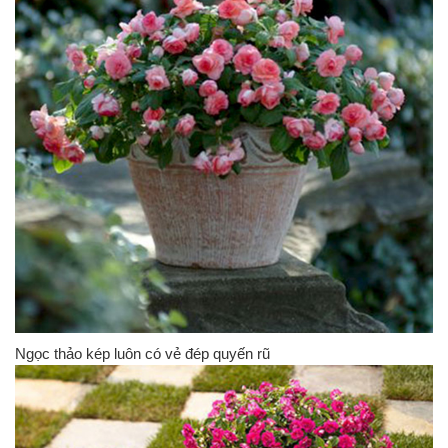
Ngọc thảo kép luôn có vẻ đép quyến rũ