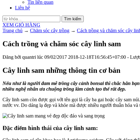
Tin liên quan
Liên hệ
Tìm kiếm
XEM GIỎ HÀNG
Trang chủ
→
Chăm sóc cây trồng
→
Cách trồng và chăm sóc cây lin
Cách trồng và chăm sóc cây linh sam
Đăng bởi
quantri
lúc
09/02/2017
2018-12-18T16:56:45+07:00
- Lượt
Cây linh sam những thông tin cơ bản
Nếu như là người đam mê trồng cây cảnh bonsai thì chắc hẳn bạn
nhiều nghệ nhân ưa chuộng trồng làm cảnh tạo thế rất đẹp.
Cây linh sam còn được gọi với tên gọi là cây ba gai hoặc cây sam n
nước vv. Do dáng lạ đẹp và khỏe mà được nhiều người thuần hóa và t
Đặc điểm hình thái của cây linh sam: