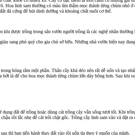
n chắc khỏe có nhiều xớ. Cây có đặc điểm là trên cành có những gai n
rõ. Hoa linh sam thường có màu tím thẫm mọc thành từng chùm nhỏ ở 
đất đá cứng để hút dinh dưỡng và khoáng chất nuôi cơ thể.
ên khi được trồng trong sân vườn người trồng là các nghệ nhân thường 
g giàu sang phú quý cho gia chủ sở hữu. Những nhà vườn hiện nay đang
cả trong bóng râm một phần. Thân cây khá dẻo nên rất dễ uốn và tạo n
 bớt lá để cho hoa mọc thành từng chùm lớn dày bông hơn. Sau khi ra ho
 dụng đất để trồng hoặc dùng cát trồng cây vẫn sống tươi tốt. Khi trồ
chậu rồi lắc nhẹ để cát trôi chặt gốc. Trồng cây linh sam vào và đặt ra
sau thì bạn tiến hành thay đất vào rồi uốn tỉa theo ý muốn của mình.