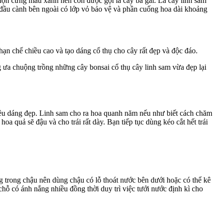
họn cứng màu xanh nên còn được gọi là cây ba gai. Lá cây linh sam
đầu cành bên ngoài có lớp vỏ bảo vệ và phần cuống hoa dài khoảng
hạn chế chiều cao và tạo dáng cổ thụ cho cây rất đẹp và độc đáo.
 ưa chuộng trồng những cây bonsai cổ thụ cây linh sam vừa đẹp lại
hiều dáng đẹp. Linh sam cho ra hoa quanh năm nếu như biết cách chăm
a quả sẽ đậu và cho trái rất dày. Bạn tiếp tục dùng kéo cắt hết trái
ng trong chậu nên dùng chậu có lỗ thoát nước bên dưới hoặc có thể kê
 chỗ có ánh nắng nhiều đồng thời duy trì việc tưới nước định kì cho