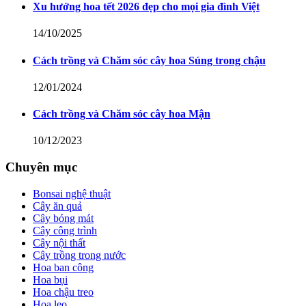
Xu hướng hoa tết 2026 đẹp cho mọi gia đình Việt
14/10/2025
Cách trồng và Chăm sóc cây hoa Súng trong chậu
12/01/2024
Cách trồng và Chăm sóc cây hoa Mận
10/12/2023
Chuyên mục
Bonsai nghệ thuật
Cây ăn quả
Cây bóng mát
Cây công trình
Cây nội thất
Cây trồng trong nước
Hoa ban công
Hoa bụi
Hoa chậu treo
Hoa leo