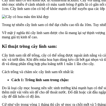
Cây linh sam có tên khoa học là Antidesma acidum. Cây với dáng thâ
nhỏ mọc nhiều ở cành nhánh có màu xanh bóng ở giữa lá có gân nổi 
1cm. Cây linh sam còn có bộ rễ khỏe mạnh có thể xuyên qua các lớp 
Trong tự nhiên cây linh sam có thể đạt chiều cao tối đa 10m. Tuy nhi
Về mặt ý nghĩa thì cây linh sam được cho là mang lại sự thịnh vượn
mang giá trị kinh tế cao.
Kĩ thuật trồng cây linh sam:
Cây linh sam rất dễ trồng, cây có thể sống được ngoài ánh nắng và 
sóc và tưới tắm. Khi đến mùa hoa bạn dùng kéo cắt bớt gai nhọn và tỉa
đi và dùng phân tổng hợp pha loãng tưới 1 tuần 1 lần cho cây.
Cách trồng và chăm sóc cây linh sam tốt nhất là:
Cách 1: Trồng linh sam trong chậu:
Do là loại cây mọc hoang nên sức sinh trưởng khá mạnh bạn có thể sử
thêm một vài viên sỏi để cho dễ thoát nước. Đổ đất hoặc cát đầu ngập 
cây để đất luôn có độ ẩm.
Cứ như vậy trong vòng 1 tháng thì cây sẽ mọc ra chồi mới và 5 tháng 