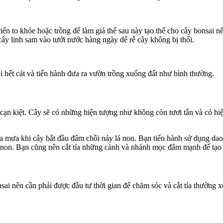
n to khỏe hoặc trồng để làm giá thể sau này tạo thế cho cây bonsai nê
cây linh sam vào tưới nước hàng ngày để rễ cây không bị thối.
 hết cát và tiến hành đưa ra vườn trồng xuống đất như bình thường.
 cạn kiệt. Cây sẽ có những hiện tượng như không còn tươi tắn và có h
mưa khi cây bắt đầu đâm chồi nảy lá non. Bạn tiến hành sử dụng dao c
 rễ non. Bạn cũng nên cắt tỉa những cành và nhánh mọc đâm mạnh để tạ
nsai nên cần phải được đầu tư thời gian để chăm sóc và cắt tỉa thườn