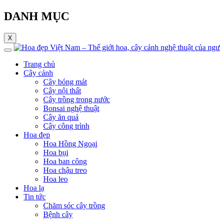
DANH MỤC
X
Trang chủ
Cây cảnh
Cây bóng mát
Cây nội thất
Cây trồng trong nước
Bonsai nghệ thuật
Cây ăn quả
Cây công trình
Hoa đẹp
Hoa Hồng Ngoại
Hoa bụi
Hoa ban công
Hoa chậu treo
Hoa leo
Hoa lạ
Tin tức
Chăm sóc cây trồng
Bệnh cây