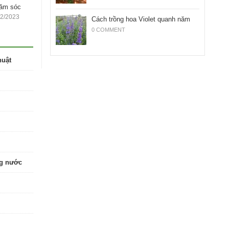
hăm sóc
12/2023
Cách trồng hoa Violet quanh năm
0 COMMENT
huật
ng nước