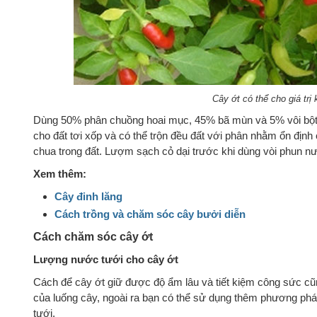
Cây ớt có thể cho giá trị 
Dùng 50% phân chuồng hoai mục, 45% bã mùn và 5% vôi bột 
cho đất tơi xốp và có thể trộn đều đất với phân nhằm ổn địn
chua trong đất. Lượm sạch cỏ dại trước khi dùng vòi phun nư
Xem thêm:
Cây đinh lăng
Cách trồng và chăm sóc cây bưởi diễn
Cách chăm sóc cây ớt
Lượng nước tưới cho cây ớt
Cách để cây ớt giữ được độ ẩm lâu và tiết kiệm công sức cũn
của luống cây, ngoài ra bạn có thể sử dụng thêm phương pháp
tưới.