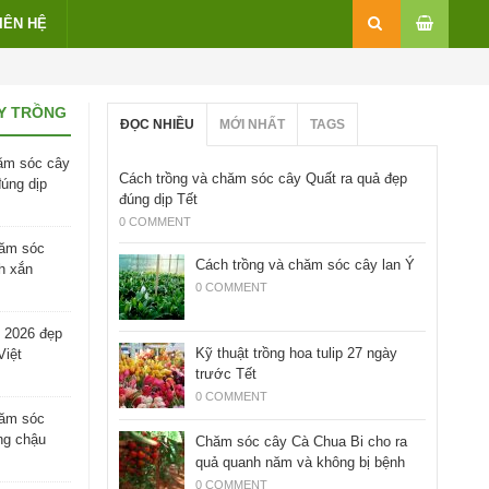
IÊN HỆ
Y TRỒNG
ĐỌC NHIỀU
MỚI NHẤT
TAGS
ăm sóc cây
Cách trồng và chăm sóc cây Quất ra quả đẹp
đúng dịp
đúng dịp Tết
0 COMMENT
hăm sóc
Cách trồng và chăm sóc cây lan Ý
h xắn
0 COMMENT
 2026 đẹp
Kỹ thuật trồng hoa tulip 27 ngày
Việt
trước Tết
0 COMMENT
hăm sóc
ng chậu
Chăm sóc cây Cà Chua Bi cho ra
quả quanh năm và không bị bệnh
0 COMMENT