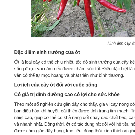
Hình ảnh cây ớ
Đặc điểm sinh trưởng của ớt
Ớt là loại cây có thể chịu nhiệt, tốc độ sinh trưởng của cây k
sống được vài năm nếu được chăm sóc tốt. Điều đặc biệt là ớ
vẫn có thể tự mọc hoang và phát triển như bình thường.
Lợi ích của cây ớt đối với cuộc sống
Có giá trị dinh dưỡng cao có lợi cho sức khỏe
Theo một số nghiên cứu gần đây cho thấy, gia vị cay nóng có
bạn điều hòa khí huyết, cải thiện được tình trạng tim mạch. T
nhiệt cao, giúp cơ thể có khả năng đốt cháy các chất béo, ca
và nhanh nhất. Đồng thời, ớt có tác dụng rất đối với hệ tiêu 
được cảm giác đầy bụng, khó tiêu, đồng thời kích thích vị gi