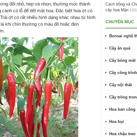
tương đối nhỏ, hẹp và nhọn, thường mọc thành
Cách trồng và C
cây hoa Mận
cánh có lỗ để tiết mật hoa. Đặc biệt hoa ớt có
10/
rái ớt có rất nhiều hình dạng khác nhau từ hình
CHUYÊN MỤC
Trái khi chín thường có màu đỏ hoặc đen
ín.
Bonsai nghệ t
Cây ăn quả
Cây bóng mát
Cây công trình
Cây nội thất
Cây trồng tro
Hoa ban công
Hoa bụi
Hoa chậu treo