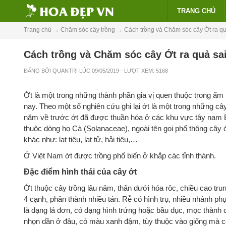
TRANG CHỦ
Trang chủ
→
Chăm sóc cây trồng
→
Cách trồng và Chăm sóc cây Ớt ra quả
Cách trồng và Chăm sóc cây Ớt ra quả sai
ĐĂNG BỞI
QUANTRI
LÚC
09/05/2019
- LƯỢT XEM: 5168
Ớt là một trong những thành phần gia vị quen thuộc trong ẩm
nay. Theo một số nghiên cứu ghi lại ớt là một trong những c
năm về trước ớt đã được thuần hóa ở các khu vực tây nam E
thuộc dòng họ Cà (Solanaceae), ngoài tên gọi phổ thông cây 
khác như: lạt tiêu, lạt tử, hải tiêu,…
Ở Việt Nam ớt được trồng phổ biến ở khắp các tỉnh thành.
Đặc điểm hình thái của cây ớt
Ớt thuộc cây trồng lâu năm, thân dưới hóa rôc, chiều cao tr
4 cạnh, phân thành nhiều tán. Rễ có hình trụ, nhiều nhánh phụ
là dạng lá đơn, có dạng hình trứng hoặc bầu dục, mọc thành c
nhọn dần ở đâu, có màu xanh đậm, tùy thuộc vào giống mà có 