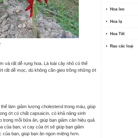
Hoa leo
Hoa lạ
Hoa Tết
t
Rau các loại
ém và rất dễ rụng hoa. Là loài cây nhỏ có thể
t rất dễ mọc, dù không cần gieo trồng những ớt
 thể làm giảm lượng cholesterol trong máu, giúp
rong ớt có chất capsaicin, có khả năng sinh
lo trong mỗi bữa ăn, giúp bạn giảm cân hiệu quả
hóa của bạn, vị cay của ớt sẽ giúp bạn giảm
ác của bạn, giúp bạn ăn ngon miệng hơn.