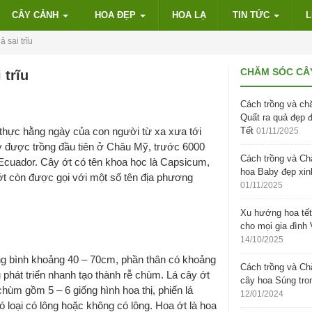
CÂY CẢNH
HOA ĐẸP
HOA LẠ
TIN TỨC
L
 sai trĩu
CHĂM SÓC CÂ
 trĩu
Cách trồng và ch
Quất ra quả đẹp 
 thực hằng ngày của con người từ xa xưa tới
Tết
01/11/2025
ây được trồng đầu tiên ở Châu Mỹ, trước 6000
Cách trồng và C
cuador. Cây ớt có tên khoa học là Capsicum,
hoa Baby đẹp xin
ớt còn được gọi với một số tên địa phương
01/11/2025
Xu hướng hoa tết
cho mọi gia đình 
14/10/2025
ung bình khoảng 40 – 70cm, phần thân có khoảng
Cách trồng và C
 phát triển nhanh tạo thành rễ chùm. Lá cây ớt
cây hoa Súng tro
hùm gồm 5 – 6 giống hình hoa thị, phiến lá
12/01/2024
loại có lông hoặc không có lông. Hoa ớt là hoa