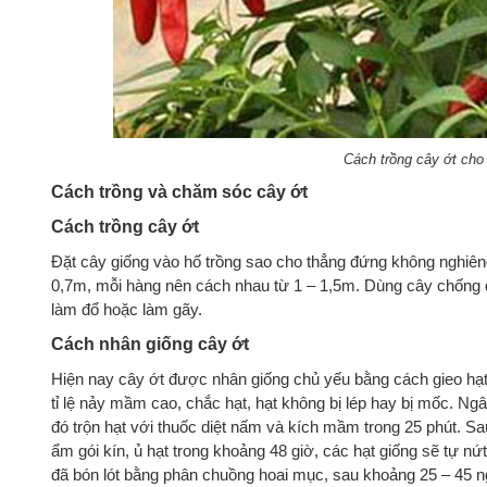
Cách trồng cây ớt cho
Cách trồng và chăm sóc cây ớt
Cách trồng cây ớt
Đặt cây giống vào hố trồng sao cho thẳng đứng không nghiê
0,7m, mỗi hàng nên cách nhau từ 1 – 1,5m. Dùng cây chống 
làm đổ hoặc làm gãy.
Cách nhân giống cây ớt
Hiện nay cây ớt được nhân giống chủ yếu bằng cách gieo hạt,
tỉ lệ nảy mầm cao, chắc hạt, hạt không bị lép hay bị mốc. N
đó trộn hạt với thuốc diệt nấm và kích mầm trong 25 phút. S
ẩm gói kín, ủ hạt trong khoảng 48 giờ, các hạt giống sẽ tự 
đã bón lót bằng phân chuồng hoai mục, sau khoảng 25 – 45 n