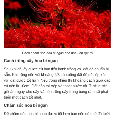
Cách chăm sóc hoa bỉ ngạn cho hoa đẹp rực rỡ
Cách trồng cây hoa bỉ ngạn
Sau khi đã lấy được củ bạn tiến hành trồng với đất đã chuẩn bị
sẵn. Khi trồng nên vùi khoảng 2/3 củ xuống đất để củ tiếp xúc
với đất được tốt hơn. Nếu trồng nhiều thì khoảng cách giữa các
củ nên là 10cm. Đất cần tơi xốp và thoát nước tốt. Tưới nước
giữ ẩm ngay cho cây và nên trồng cây trong bóng râm sẽ phát
triển một cách tốt nhất.
Chăm sóc hoa bỉ ngạn
Để chăm sóc hoa bỉ ngạn được tốt hơn bạn nên có chế độ tưới