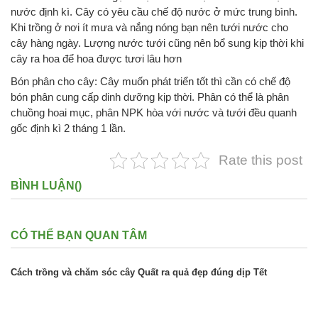
nước định kì. Cây có yêu cầu chế độ nước ở mức trung bình.
Khi trồng ở nơi ít mưa và nắng nóng bạn nên tưới nước cho
cây hàng ngày. Lượng nước tưới cũng nên bổ sung kịp thời khi
cây ra hoa để hoa được tươi lâu hơn
Bón phân cho cây: Cây muốn phát triển tốt thì cần có chế độ
bón phân cung cấp dinh dưỡng kịp thời. Phân có thể là phân
chuồng hoai mục, phân NPK hòa với nước và tưới đều quanh
gốc định kì 2 tháng 1 lần.
Rate this post
BÌNH LUẬN(
)
CÓ THỂ BẠN QUAN TÂM
Cách trồng và chăm sóc cây Quất ra quả đẹp đúng dịp Tết