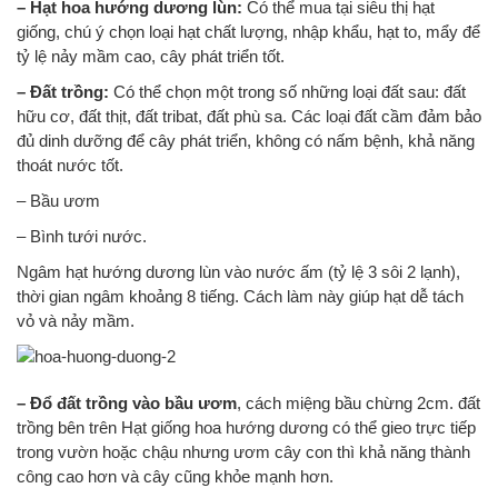
– Hạt hoa hướng dương lùn:
Có thể mua tại siêu thị hạt
giống, chú ý chọn loại hạt chất lượng, nhập khẩu, hạt to, mẩy để
tỷ lệ nảy mầm cao, cây phát triển tốt.
– Đất trồng:
Có thể chọn một trong số những loại đất sau: đất
hữu cơ, đất thịt, đất tribat, đất phù sa. Các loại đất cầm đảm bảo
đủ dinh dưỡng để cây phát triển, không có nấm bệnh, khả năng
thoát nước tốt.
– Bầu ươm
– Bình tưới nước.
Ngâm hạt hướng dương lùn vào nước ấm (tỷ lệ 3 sôi 2 lạnh),
thời gian ngâm khoảng 8 tiếng. Cách làm này giúp hạt dễ tách
vỏ và nảy mầm.
– Đổ đất trồng vào bầu ươm
, cách miệng bầu chừng 2cm. đất
trồng bên trên Hạt giống hoa hướng dương có thể gieo trực tiếp
trong vườn hoặc chậu nhưng ươm cây con thì khả năng thành
công cao hơn và cây cũng khỏe mạnh hơn.