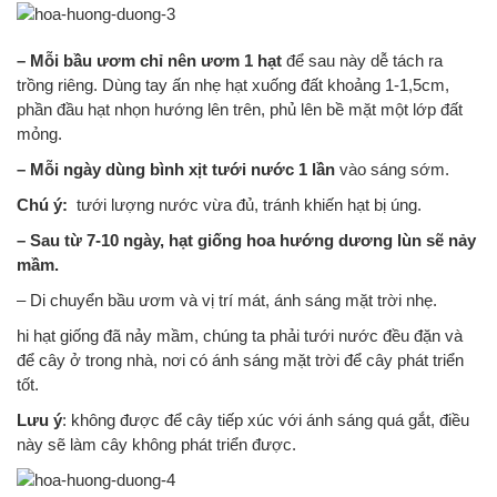
– Mỗi bầu ươm chỉ nên ươm 1 hạt
để sau này dễ tách ra
trồng riêng. Dùng tay ấn nhẹ hạt xuống đất khoảng 1-1,5cm,
phần đầu hạt nhọn hướng lên trên, phủ lên bề mặt một lớp đất
mỏng.
– Mỗi ngày dùng bình xịt tưới nước 1 lần
vào sáng sớm.
Chú ý:
tưới lượng nước vừa đủ, tránh khiến hạt bị úng.
– Sau từ 7-10 ngày, hạt giống hoa hướng dương lùn sẽ nảy
mầm.
– Di chuyển bầu ươm và vị trí mát, ánh sáng mặt trời nhẹ.
hi hạt giống đã nảy mầm, chúng ta phải tưới nước đều đặn và
để cây ở trong nhà, nơi có ánh sáng mặt trời để cây phát triển
tốt.
Lưu ý
: không được để cây tiếp xúc với ánh sáng quá gắt, điều
này sẽ làm cây không phát triển được.