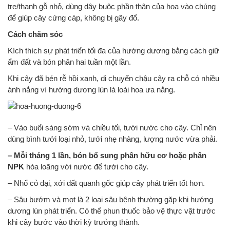
tre/thanh gỗ nhỏ, dùng dây buộc phần thân của hoa vào chúng
để giúp cây cứng cáp, không bị gãy đổ.
Cách chăm sóc
Kích thích sự phát triển tối đa của hướng dương bằng cách giữ
ẩm đất và bón phân hai tuần một lần.
Khi cây đã bén rễ hồi xanh, di chuyển chậu cây ra chỗ có nhiều
ánh nắng vì hướng dương lùn là loài hoa ưa nắng.
– Vào buổi sáng sớm và chiều tối, tưới nước cho cây. Chỉ nên
dùng bình tưới loại nhỏ, tưới nhẹ nhàng, lượng nước vừa phải.
– Mỗi tháng 1 lần, bón bổ sung phân hữu cơ hoặc phân
NPK
hòa loãng với nước để tưới cho cây.
– Nhổ cỏ dại, xới đất quanh gốc giúp cây phát triển tốt hơn.
– Sâu bướm và mọt là 2 loại sâu bệnh thường gặp khi hướng
dương lùn phát triển. Có thể phun thuốc bảo vệ thực vật trước
khi cây bước vào thời kỳ trưởng thành.