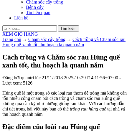
Chăm sóc cây trồng
Bệnh cây
Tin liên quan
Liên hệ
Tìm kiếm
XEM GIỎ HÀNG
Trang chủ
→
Chăm sóc cây trồng
→
Cách trồng và Chăm sóc rau
Húng quế xanh tốt, thu hoạch lá quanh năm
Cách trồng và Chăm sóc rau Húng quế
xanh tốt, thu hoạch lá quanh năm
Đăng bởi
quantri
lúc
21/11/2018
2025-10-29T14:11:56+07:00
-
Lượt xem: 5126
Húng quế là một trong số các loại rau thơm dễ trồng mà không cần
tốn nhiều công chăm bởi cách trồng và chăm sóc rau Húng quế
không quá cầu kỳ như những giống rau khác. Với các hướng dẫn
chi tiết trong bài viết này bạn có thể
trồng rau húng quế
tại nhà
và
thu hoạch quanh năm.
Đặc điểm của loài rau Húng quế