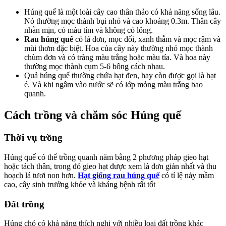
Húng quế là một loài cây cao thân thảo có khả năng sống lâu.
Nó thường mọc thành bụi nhỏ và cao khoảng 0.3m. Thân cây
nhẵn mịn, có màu tím và không có lông.
Rau húng quế
có lá đơn, mọc đối, xanh thẫm và mọc rậm và
mùi thơm đặc biệt. Hoa của cây này thường nhỏ mọc thành
chùm đơn và có tràng màu trắng hoặc màu tía. Và hoa này
thường mọc thành cụm 5-6 bông cách nhau.
Quả húng quế thường chứa hạt đen, hay còn được gọi là hạt
é. Và khi ngâm vào nước sẽ có lớp mỏng màu trắng bao
quanh.
Cách trồng và chăm sóc Húng quế
Thời vụ trồng
Húng quế có thể trồng quanh năm bằng 2 phương pháp gieo hạt
hoặc tách thân, trong đó gieo hạt được xem là đơn giản nhất và thu
hoạch lá tươi non hơn.
Hạt giống rau húng quế
có tỉ lệ nảy mầm
cao, cây sinh trưởng khỏe và kháng bệnh rất tốt
Đất trồng
Húng chó có khả năng thích nghi với nhiều loại đất trồng khác