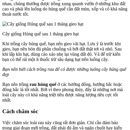
nhau, chúng thường được trồng xung quanh vườn ở những khu đất
cao và phải lên luống do húng quế cần đất mùn, xốp và có khả năng
thoát nước tốt.
Cây giống Húng quế sau 1 tháng gieo hạt
Khi trồng cây húng quế, bạn nên gieo vãi hạt. Lưu ý là trước khi
gieo, bạn nên bón đủ phân chuồng và bới đất thật tơi và nhỏ. Sau
khi lấp kín hạt, dùng cào xáo nhẹ lại vùng đất đó. Và để trừ kiến
bạn có thể rải một ít thuốc trừ sâu dạng hạt trên luống cây.
Bạn nên biết cách trồng rau để có được những luống cây húng quế
đẹp
Bạn nên trồng
rau húng quế
ở các hướng đông, hướng bắc hoặc
đông bắc là tốt nhất. Bởi vì theo phong thủy, đây là những nơi mà
loài cây này có khả năng triệt tiêu được năng lượng tiêu cực tốt
nhất.
Cách chăm sóc
Việc chăm sóc loài rau này cũng rất đơn giản. Chỉ cần đảm bảo
trong giai đoạn mới trồng, đất phải đủ ẩm và ngăn chuột hay kiến