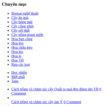
Chuyên mục
Bonsai nghệ thuật
Cây ăn quả
Cây bóng mát
Cây công trình
Cây nội thất
Cây trồng trong nước
Hoa ban công
Hoa bụi
Hoa chậu treo
Hoa leo
Hoa lạ
Hoa Tết
Rau các loại
Đọc nhiều
Mới nhất
Tags
Cách trồng và chăm sóc cây Quất ra quả đẹp đúng dịp Tết
0
Comment
Cách trồng và chăm sóc cây lan Ý
0 Comment