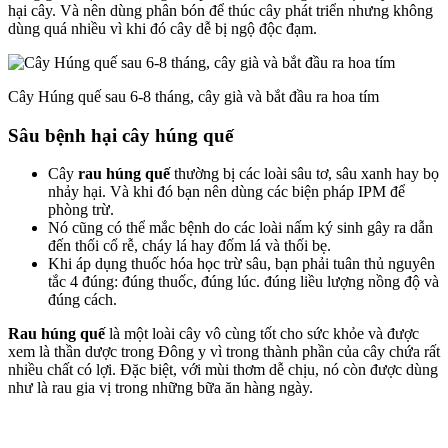
hại cây. Và nên dùng phân bón để thúc cây phát triển nhưng không
dùng quá nhiều vì khi đó cây dễ bị ngộ độc đạm.
Cây Húng quế sau 6-8 tháng, cây già và bắt đầu ra hoa tím
Sâu bệnh hại cây húng quế
Cây
rau húng quế
thường bị các loài sâu tơ, sâu xanh hay bọ
nhảy hại. Và khi đó bạn nên dùng các biện pháp IPM để
phòng trừ.
Nó cũng có thể mắc bệnh do các loài nấm ký sinh gây ra dẫn
đến thối cổ rễ, cháy lá hay đốm lá và thối bẹ.
Khi áp dụng thuốc hóa học trừ sâu, bạn phải tuân thủ nguyên
tắc 4 đúng: đúng thuốc, đúng lúc. đúng liều lượng nồng độ và
đúng cách.
Rau húng quế
là một loài cây vô cùng tốt cho sức khỏe và được
xem là thần dược trong Đông y vì trong thành phần của cây chứa rất
nhiều chất có lợi. Đặc biệt, với mùi thơm dễ chịu, nó còn được dùng
như là rau gia vị trong những bữa ăn hàng ngày.