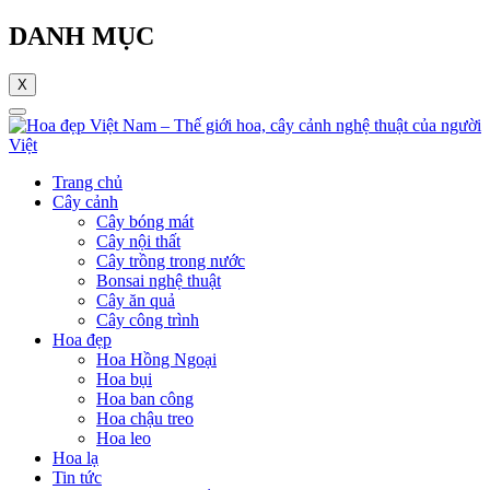
DANH MỤC
X
Trang chủ
Cây cảnh
Cây bóng mát
Cây nội thất
Cây trồng trong nước
Bonsai nghệ thuật
Cây ăn quả
Cây công trình
Hoa đẹp
Hoa Hồng Ngoại
Hoa bụi
Hoa ban công
Hoa chậu treo
Hoa leo
Hoa lạ
Tin tức