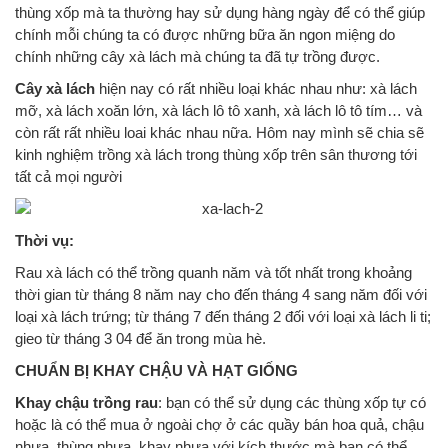
thùng xốp mà ta thường hay sử dụng hàng ngày để có thể giúp
chính mỗi chúng ta có được những bữa ăn ngon miệng do
chính những cây xà lách mà chúng ta đã tự trồng được.
Cây xà lách
hiện nay có rất nhiều loại khác nhau như: xà lách
mỡ, xà lách xoăn lớn, xà lách lô tô xanh, xà lách lô tô tím… và
còn rất rất nhiều loai khác nhau nữa. Hôm nay mình sẽ chia sẽ
kinh nghiệm trồng xà lách trong thùng xốp trên sân thương tới
tất cả mọi người
Thời vụ:
Rau xà lách có thể trồng quanh năm và tốt nhất trong khoảng
thời gian từ tháng 8 năm nay cho đến tháng 4 sang năm đối với
loại xà lách trứng; từ tháng 7 đến tháng 2 đối với loại xà lách li ti;
gieo từ tháng 3 04 để ăn trong mùa hè.
CHUẨN BỊ KHAY CHẬU VÀ HẠT GIỐNG
Khay chậu trồng rau
: bạn có thể sử dụng các thùng xốp tự có
hoặc là có thể mua ở ngoài chợ ở các quầy bán hoa quả, chậu
nhựa, thùng nhựa, khay nhựa với kích thước mà bạn có thể