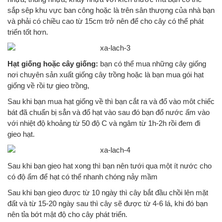
sắp sêp khu vực ban công hoặc là trên sân thượng của nhà bạn
và phải có chiều cao từ 15cm trở nên để cho cây có thể phát
triển tốt hơn.
Hạt giống hoặc cây giống:
bạn có thể mua những cây giống
nơi chuyên sản xuất giống cây trồng hoặc là bạn mua gói hạt
giống về rồi tự gieo trồng,
Sau khi bạn mua hạt giống về thì bạn cắt ra và đổ vào môt chiếc
bát đã chuẩn bị sẳn và đổ hạt vào sau đó bạn đổ nước ấm vào
với nhiệt độ khoảng từ 50 độ C và ngâm từ 1h-2h rồi đem đi
gieo hạt.
Sau khi bạn gieo hat xong thì bạn nên tưới qua một ít nước cho
có độ ẩm để hạt có thể nhanh chóng nảy mầm
Sau khi bạn gieo được từ 10 ngày thì cây bắt đầu chồi lên mặt
đất và từ 15-20 ngày sau thì cây sẽ được từ 4-6 lá, khi đó bạn
nên tỉa bớt mật độ cho cây phát triển.