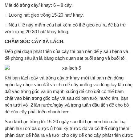
Mật độ trồng cây/ khay: 6 – 8 cây.
+ Lượng hạt gieo trồng 15-20 hạt/ khay.
+ Nếu tỉ lệ nảy mầm của hạt kém có thể gieo dư ra để bù trừ
với lượng 20-30 hạt/ khay trồng.
CHĂM SÓC CÂY XÀ LÁCH.
Đến giai đoạn phát triển của cây thì bạn nên để ý sâu bệnh và
đề phòng sâu ăn lá bằng cách quan sát buổi sáng và buổi tối.
Khi bạn tách cây và trồng cây ở khay mới thì bạn nên dùng
ngón tay chọc vào đất và cho dể cây xuống và dùng tay lấp nhẹ
đất vào trong gốc và ấn mạnh xuống để cho đất có thể bám
chặt vào bên trong gốc cây và sau đó bạn tưới nước ẩm, bạn
nên tưới với 2 lần nước/ngày và trong tuần đầu tiên để cho bộ
dể của cây phát triển nhanh hơn .
Sau khi bạn trồng từ 15-20 ngày sau thì bạn nên bón các loại
phân hữu cơ đã được ủ hoai kỹ trước đó và có thể dùng thêm
phân đạm để hòa ra và tưới cho cây để cho cây phát triển được