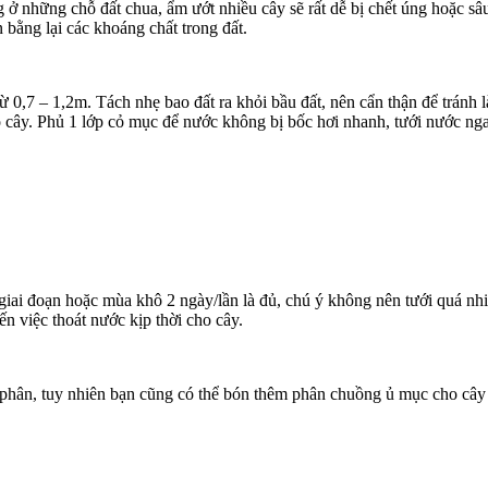
ở những chỗ đất chua, ẩm ướt nhiều cây sẽ rất dễ bị chết úng hoặc sâ
 bằng lại các khoáng chất trong đất.
ừ 0,7 – 1,2m. Tách nhẹ bao đất ra khỏi bầu đất, nên cẩn thận để tránh
ho cây. Phủ 1 lớp cỏ mục để nước không bị bốc hơi nhanh, tưới nước ng
 giai đoạn hoặc mùa khô 2 ngày/lần là đủ, chú ý không nên tưới quá n
n việc thoát nước kịp thời cho cây.
hân, tuy nhiên bạn cũng có thể bón thêm phân chuồng ủ mục cho cây the