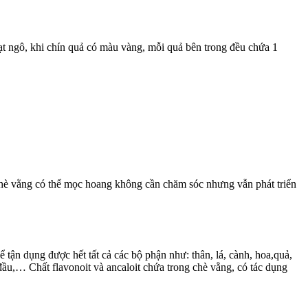
t ngô, khi chín quả có màu vàng, mỗi quả bên trong đều chứa 1
 chè vằng có thể mọc hoang không cần chăm sóc nhưng vẫn phát triển
 tận dụng được hết tất cả các bộ phận như: thân, lá, cành, hoa,quả,
ầu,… Chất flavonoit và ancaloit chứa trong chè vằng, có tác dụng