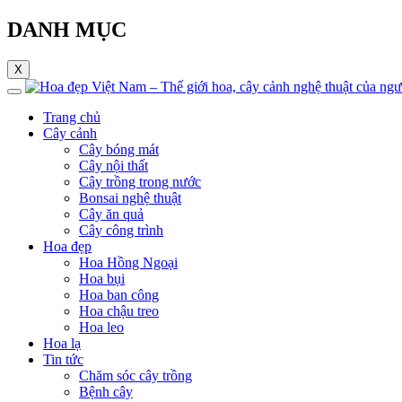
DANH MỤC
X
Trang chủ
Cây cảnh
Cây bóng mát
Cây nội thất
Cây trồng trong nước
Bonsai nghệ thuật
Cây ăn quả
Cây công trình
Hoa đẹp
Hoa Hồng Ngoại
Hoa bụi
Hoa ban công
Hoa chậu treo
Hoa leo
Hoa lạ
Tin tức
Chăm sóc cây trồng
Bệnh cây