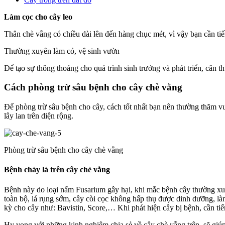
Làm cọc cho cây leo
Thân chè vằng có chiều dài lên đến hàng chục mét, vì vậy bạn cần tiế
Thường xuyên làm cỏ, vệ sinh vườn
Để tạo sự thông thoáng cho quá trình sinh trưởng và phát triển, cân
Cách phòng trừ sâu bệnh cho cây chè vằng
Để phòng trừ sâu bệnh cho cây, cách tốt nhất bạn nên thường thăm vườ
lây lan trên diện rộng.
Phòng trừ sâu bệnh cho cây chè vằng
Bệnh cháy lá trên cây chè vằng
Bệnh này do loại nấm Fusarium gây hại, khi mắc bệnh cây thường xuất 
toàn bộ, lá rụng sớm, cây còi cọc không hấp thụ được dinh dưỡng, là
kỳ cho cây như: Bavistin, Score,… Khi phát hiện cây bị bệnh, cần tiến
Hy vọng với những kinh nghiệm chia sẻ về cây chè vằng trên, sẽ giúp