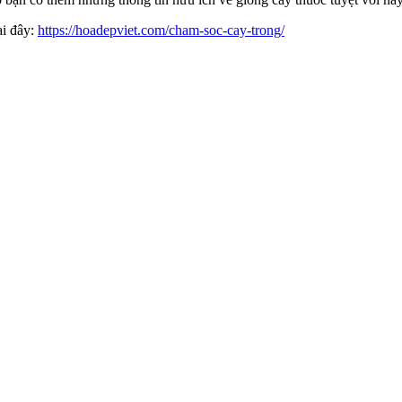
ại đây:
https://hoadepviet.com/cham-soc-cay-trong/