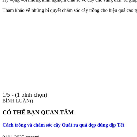
Tham khảo về những bí quyết chăm sóc cây trồng cho hiệu quả cao t
1/5 - (1 bình chọn)
BÌNH LUẬN(
)
CÓ THỂ BẠN QUAN TÂM
Cách trồng và chăm sóc cây Quất ra quả đẹp đúng dịp Tết