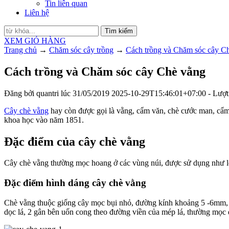
Tin liên quan
Liên hệ
Tìm kiếm
XEM GIỎ HÀNG
Trang chủ
→
Chăm sóc cây trồng
→
Cách trồng và Chăm sóc cây C
Cách trồng và Chăm sóc cây Chè vằng
Đăng bởi
quantri
lúc
31/05/2019
2025-10-29T15:46:01+07:00
- Lượt
Cây chè vằng
hay còn được gọi là vằng, cẩm văn, chè cước man, cẩm 
khoa học vào năm 1851.
Đặc điểm của cây chè vằng
Cây chè vằng thường mọc hoang ở các vùng núi, được sử dụng như l
Đặc điểm hình dáng cây chè vằng
Chè vằng thuộc giống cây mọc bụi nhỏ, đường kính khoảng 5 -6mm, có
dọc lá, 2 gân bên uốn cong theo đường viền của mép lá, thường mọc đố