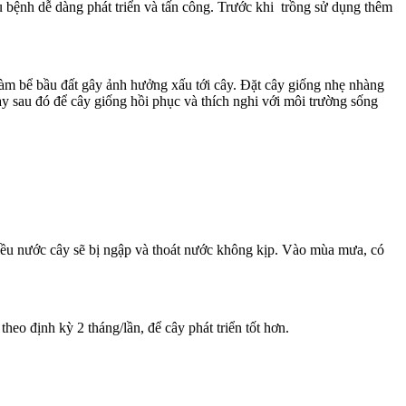
u bệnh dễ dàng phát triển và tấn công. Trước khi trồng sử dụng thêm
 làm bể bầu đất gây ảnh hưởng xấu tới cây. Đặt cây giống nhẹ nhàng
ay sau đó để cây giống hồi phục và thích nghi với môi trường sống
hiều nước cây sẽ bị ngập và thoát nước không kịp. Vào mùa mưa, có
o định kỳ 2 tháng/lần, để cây phát triển tốt hơn.