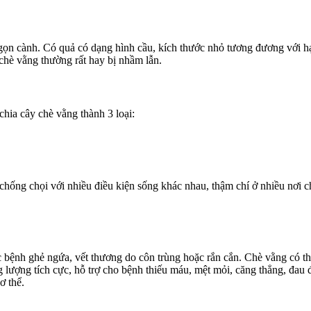
ọn cành. Có quả có dạng hình cầu, kích thước nhỏ tương đương với hạ
 chè vằng thường rất hay bị nhầm lẫn.
chia cây chè vằng thành 3 loại:
 chống chọi với nhiều điều kiện sống khác nhau, thậm chí ở nhiều nơi
 bệnh ghẻ ngứa, vết thương do côn trùng hoặc rắn cắn. Chè vằng có thể
ượng tích cực, hỗ trợ cho bệnh thiếu máu, mệt mỏi, căng thẳng, đau đ
ơ thể.