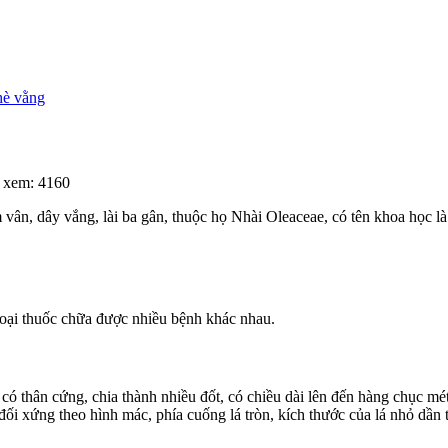
hè vằng
 xem: 4160
vân, dây vắng, lài ba gân, thuộc họ Nhài Oleaceae, có tên khoa học l
oại thuốc chữa được nhiều bệnh khác nhau.
 thân cứng, chia thành nhiều đốt, có chiều dài lên đến hàng chục mé
i xứng theo hình mác, phía cuống lá tròn, kích thước của lá nhỏ dần t