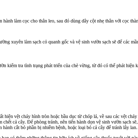
n hành làm cọc cho thân leo, sau đó dùng dây cột nhẹ thân với cọc thà
 thường xuyên làm sạch cỏ quanh gốc và vệ sinh vườn sạch sẽ để các mầ
n kiểm tra tình trạng phát triển của chè vừng, từ đó có thể phát hiện
hiện vệt cháy hình tròn hoặc bầu dục từ chóp lá, về sau các vệt cháy l
m chết cả cây. Để phòng tránh, nên tiến hành dọn vệ sinh vườn sạch sẽ,
 hành cắt bỏ phần bị nhiễm bệnh, hoặc loại bỏ cả cây để tránh lây lan.
 bạn có thêm những thông tin hữu ích về giống cây thuốc tuyệt vời nà