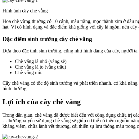
Hình ảnh cây chè vằng
Hoa chè vừng thường có 10 cánh, màu trắng, mọc thành xim ở đầu ng
hạt. Vì có hình dạng và đặc điểm khá giống với cây lá ngón, nên cây
Đặc điểm sinh trưởng cây chè vằng
Dựa theo đặc tính sinh trưởng, cũng như hình dáng của cây, người ta 
Chè vằng lá nhỏ (vằng sẻ)
Chè vằng lá to (vằng trâu)
Chè vằng núi.
Cây chè vằng có tốc độ sinh trưởng và phát triển nhanh, có khả năng
bình thường.
Lợi ích của cây chè vằng
Trong dân gian, chè vằng đã được biết đến với công dụng chữa trị các
…thường xuyên sử dụng chè vằng sẽ giúp cơ thể có thêm nguồn năng l
kháng viêm, chữa lành vết thương, cải thiện sự lưu thông máu trong c