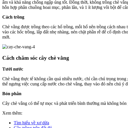
ẩm và khả năng chống ngập úng tốt. Đồng thời, không trồng chè vằng 
hỗn hợp phân chuồng hoai mục, phân lân, và 1 ít lượng vôi bột để cân
Cách trồng
Chè vằng được trồng theo các hố trồng, mỗi hố nên trồng cách nhau t
vào các hốc trồng, lấp đất nhẹ nhàng, nén chặt phần rễ để cố định c
mới.
Cách chăm sóc cây chè vằng
Tưới nước
Chè vằng thực tế không cần quá nhiều nước, chỉ cần chú trọng trong
thể ngưng việc cung cấp nước cho chè vằng, thay vào đó nên chú ý đế
Bón phân
Cây chè vằng có thể tự mọc và phát triển bình thường mà không bón p
Xem thêm:
Tìm hiểu về xơ dừa
Cây trồng trên đất đỏ