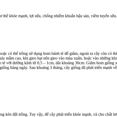
 cơ thể khỏe mạnh, lợi sữa, chống nhiễm khuẩn hậu sản, viêm tuyến sữa
ặc có thể trồng sử dụng hom bánh tẻ để giâm, ngoài ra cây còn có thể
 nảy mầm cao, khi gieo hạt nên gieo vào mùa xuân, hoặc vào những kh
 tẻ với đường kính từ 0,5 – 1cm, dài khoảng 30cm. Giâm hom giống xuố
iống hàng ngày. Sau khoảng 3 tháng, cây giống đã phát triển mạnh về r
ông kén đất trồng. Tuy vậy, để cây phát triển khỏe mạnh, và cho chất l