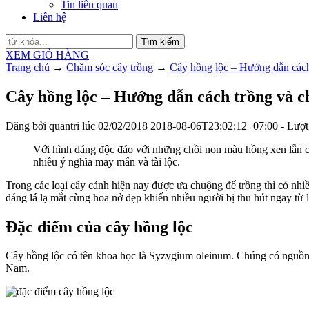
Tin liên quan
Liên hệ
Tìm kiếm
XEM GIỎ HÀNG
Trang chủ
→
Chăm sóc cây trồng
→
Cây hồng lộc – Hướng dẫn cách
Cây hồng lộc – Hướng dẫn cách trồng và c
Đăng bởi
quantri
lúc
02/02/2018
2018-08-06T23:02:12+07:00
- Lượt
Với hình dáng độc đáo với những chồi non màu hồng xen lẫn c
nhiều ý nghĩa may mắn và tài lộc.
Trong các loại cây cảnh hiện nay được ưa chuộng để trồng thì có nhiề
dáng lá lạ mắt cùng hoa nở đẹp khiến nhiều người bị thu hút ngay từ 
Đặc điểm của cây hồng lộc
Cây hồng lộc có tên khoa học là Syzygium oleinum. Chúng có nguồn 
Nam.