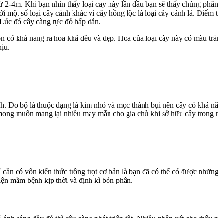
từ 2-4m. Khi bạn nhìn thấy loại cay này lần đầu bạn sẽ thấy chúng phâ
i một số loại cây cảnh khác vì cây hồng lộc là loại cây cảnh lá. Điểm t
Lúc đó cây càng rực đỏ hấp dẫn.
n có khả năng ra hoa khá đều và đẹp. Hoa của loại cây này có màu tr
ịu.
h. Do bộ lá thuộc dạng lá kim nhỏ và mọc thành bụi nên cây có khả nă
 mong muốn mang lại nhiều may mắn cho gia chủ khi sở hữu cây trong 
ỉ cần có vốn kiến thức trồng trọt cơ bản là bạn đã có thể có được nhữn
iện mầm bệnh kịp thời và định kì bón phân.