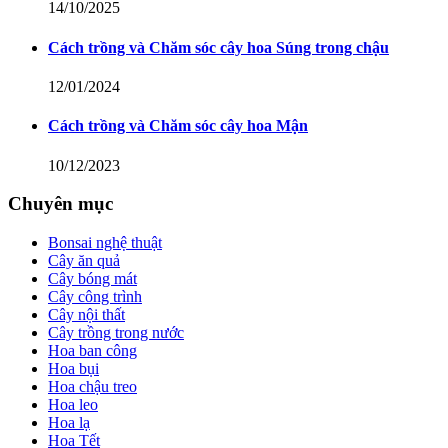
14/10/2025
Cách trồng và Chăm sóc cây hoa Súng trong chậu
12/01/2024
Cách trồng và Chăm sóc cây hoa Mận
10/12/2023
Chuyên mục
Bonsai nghệ thuật
Cây ăn quả
Cây bóng mát
Cây công trình
Cây nội thất
Cây trồng trong nước
Hoa ban công
Hoa bụi
Hoa chậu treo
Hoa leo
Hoa lạ
Hoa Tết