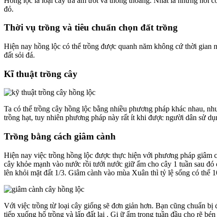
Hồng lộc là loại cây ưa ẩm ướt và thông thoáng. Nhất là những nơi có
đỏ.
Thời vụ trồng và tiêu chuẩn chọn đất trồng
Hiện nay hồng lộc có thể trồng được quanh năm không cứ thời gian nào
đất sỏi đá.
Kĩ thuật trồng cây
Ta có thể trồng cây hồng lộc bằng nhiều phương pháp khác nhau, như
trồng hạt, tuy nhiên phương pháp này rất ít khi được người dân sử d
Trồng bằng cách giâm cành
Hiện nay việc trồng hồng lộc được thực hiện với phương pháp giâm cà
cây khỏe mạnh vào nước rồi tưới nước giữ ẩm cho cây 1 tuần sau đó đ
lên khỏi mặt đất 1/3. Giâm cành vào mùa Xuân thì tỷ lệ sống có thể 
Với việc trồng từ loại cây giống sẽ đơn giản hơn. Bạn cũng chuẩn bị 
tiếp xuống hố trồng và lấp đất lại . Gi ữ ẩm trong tuần đầu cho rẽ bé