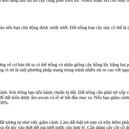
 ánh sáng đầy đủ thì cây càng phát triển tốt. Nhiều nhận xét cho thấy
 nếu bạn chủ động được nước tưới. Đất trồng loại cây này có thể là đất
ng về cơ bản thì ta có thể trồng và nhân giống cây hồng lộc bằng hai
ụng vì nó là một phương pháp mang trong mình nhiều rủi ro cao với ngu
nh. Khi trồng bạn tiến hành chuẩn bị đất. Đất trồng cần phải tơi xốp
ể đất luôn được ẩm uwots và rễ sẽ bắt đầu mọc ra. Nếu bạn giâm cành 
100%.
đất tương tự như việc giâm cành. Làm đất thật tơi mịn và trộn thêm phâ
n ra rồi tùy vào thời tiết mà tưới nước cho hợp lý. Cần dùng cây cột cố