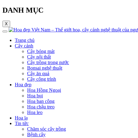
DANH MỤC
X
Trang chủ
Cây cảnh
Cây bóng mát
Cây nội thất
Cây trồng trong nước
Bonsai nghệ thuật
Cây ăn quả
Cây công trình
Hoa đẹp
Hoa Hồng Ngoại
Hoa bụi
Hoa ban công
Hoa chậu treo
Hoa leo
Hoa lạ
Tin tức
Chăm sóc cây trồng
Bệnh cây