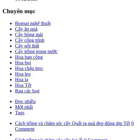
Chuyên mục
Bonsai nghệ thuật
Cây ăn quả
Cây bóng mát
Cây công trình
Cây nội thất
Cây trồng trong nước
Hoa ban công
Hoa bụi
Hoa chậu treo
Hoa leo
Hoa lạ
Hoa Tết
Rau các loại
Đọc nhiều
Mới nhất
Tags
Cách trồng và chăm sóc cây Quất ra quả đẹp đúng dịp Tết
0
Comment