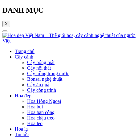
DANH MỤC
X
Trang chủ
Cây cảnh
Cây bóng mát
Cây nội thất
Cây trồng trong nước
Bonsai nghệ thuật
Cây ăn quả
Cây công trình
Hoa đẹp
Hoa Hồng Ngoại
Hoa bụi
Hoa ban công
Hoa chậu treo
Hoa leo
Hoa lạ
Tin tức