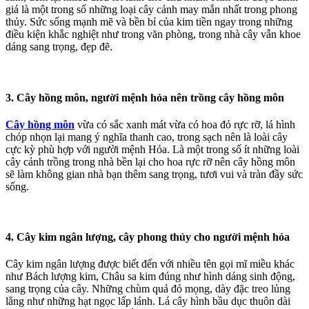
giá là một trong số những loại cây cảnh may mắn nhất trong phong
thủy. Sức sống mạnh mẽ và bền bỉ của kim tiền ngay trong những
điều kiện khắc nghiệt như trong văn phòng, trong nhà cây vẫn khoe
dáng sang trọng, đẹp đẽ.
3. Cây hồng môn, người mệnh hỏa nên trồng cây hồng môn
Cây hồng môn
vừa có sắc xanh mát vừa có hoa đỏ rực rỡ, lá hình
chóp nhọn lại mang ý nghĩa thanh cao, trong sạch nên là loài cây
cực kỳ phù hợp với người mệnh Hỏa. Là một trong số ít những loài
cây cảnh trồng trong nhà bền lại cho hoa rực rỡ nên cây hồng môn
sẽ làm không gian nhà bạn thêm sang trọng, tươi vui và tràn đầy sức
sống.
4. Cây kim ngân lượng, cây phong thủy cho người mệnh hỏa
Cây kim ngân lượng được biết đến với nhiều tên gọi mĩ miều khác
như Bách lượng kim, Châu sa kim đúng như hình dáng sinh động,
sang trọng của cây. Những chùm quả đỏ mọng, dày đặc treo lủng
lẳng như những hạt ngọc lấp lánh. Lá cây hình bầu dục thuôn dài