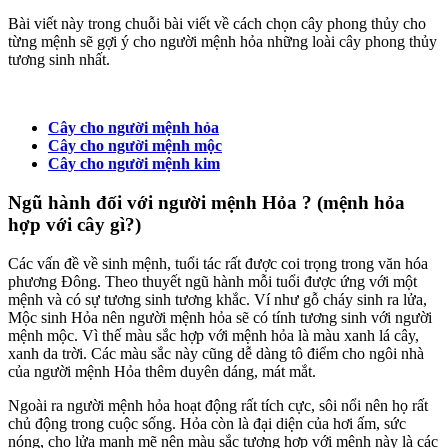
Bài viết này trong chuỗi bài viết về cách chọn cây phong thủy cho
từng mệnh sẽ gợi ý cho người mệnh hỏa những loài cây phong thủy
tương sinh nhất.
Cây cho người mệnh hỏa
Cây cho người mệnh mộc
Cây cho người mệnh kim
Ngũ hành đối với người mệnh Hỏa ? (mệnh hỏa
hợp với cây gì?)
Các vấn đề về sinh mệnh, tuổi tác rất được coi trọng trong văn hóa
phương Đông. Theo thuyết ngũ hành mỗi tuổi được ứng với một
mệnh và có sự tương sinh tương khắc. Ví như gỗ cháy sinh ra lửa,
Mộc sinh Hỏa nên người mệnh hỏa sẽ có tính tương sinh với người
mệnh mộc. Vì thế màu sắc hợp với mệnh hỏa là màu xanh lá cây,
xanh da trời. Các màu sắc này cũng dễ dàng tô điểm cho ngôi nhà
của người mệnh Hỏa thêm duyên dáng, mát mắt.
Ngoài ra người mệnh hỏa hoạt động rất tích cực, sôi nổi nên họ rất
chủ động trong cuộc sống. Hỏa còn là đại diện của hơi ấm, sức
nóng, cho lửa mạnh mẽ nên màu sắc tương hợp với mệnh này là các