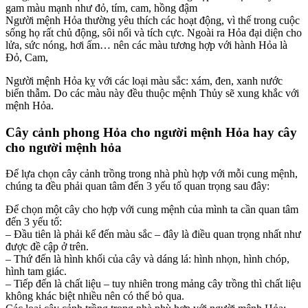
gam màu mạnh như đỏ, tím, cam, hồng đậm
Người mệnh Hỏa thường yêu thích các hoạt động, vì thế trong cuộc
sống họ rất chủ động, sôi nổi và tích cực. Ngoài ra Hỏa đại diện cho
lửa, sức nóng, hơi ấm… nên các màu tương hợp với hành Hỏa là
Đỏ, Cam,
Người mệnh Hỏa kỵ với các loại màu sắc: xám, đen, xanh nước
biển thẫm. Do các màu này đều thuộc mệnh Thủy sẽ xung khắc với
mệnh Hỏa.
Cây cảnh phong Hỏa cho người mệnh Hỏa hay cây
cho người mệnh hỏa
Để lựa chọn cây cảnh trồng trong nhà phù hợp với mỗi cung mệnh,
chúng ta đều phải quan tâm đến 3 yếu tố quan trọng sau đây:
Để chọn một cây cho hợp với cung mệnh của mình ta cần quan tâm
đến 3 yếu tố:
– Đầu tiên là phải kể đến màu sắc – đây là điều quan trọng nhất như
được đề cập ở trên.
– Thứ đến là hình khối của cây và dáng lá: hình nhọn, hình chóp,
hình tam giác.
– Tiếp đến là chất liệu – tuy nhiên trong mảng cây trồng thì chất liệu
không khác biệt nhiều nên có thể bỏ qua.