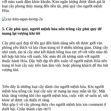
với màu xanh đậm khỏe khoắn. Kim ngân lượng được đánh giá là
loại cây phong thủy mang đến tiền tài, phú quý cho người mệnh
Hỏa.
5. Cây phú quý, người mệnh hỏa nên trồng cây phú quý để
mang lại vượng khí tốt
Cây phú quý đẹp từ tên gọi đến hình dáng nên rất được giới văn
phòng yêu thích và lựa chọn trang trí ở nhiều không gian. Dáng cây
nhỏ xinh, tán lá cây như kết thành bông hoa rực rỡ với viền màu đỏ
kết hợp hài hòa với xanh. Sắc màu đó rất tương sinh với người
thuộc hành Hỏa. Đặc biệt dịp tết đến xuân về người mệnh Hỏa nên
trang trí loài cây này trên bàn làm việc hoặc phòng khách để thu hút
vượng khí.
Trên đây là những loại cây dành cho người mệnh hỏa, Khi người
mệnh hỏa trồng các loại cây này sẽ mang lại may mắn tài lộc. Mặt
khác tăng vượng khí cho người mệnh hỏa, cuộc việc sẽ suôn sẻ, sức
khỏe sẽ được cải thiện rõ ràng.
Mọi góp ý về cây phong thủy cho người mệnh hỏa xin comment ở
dưới bài. Chân thành cám ơn!!!