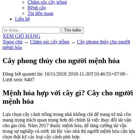
Chăm sóc cây trồng
Bệnh cây
Tin liên quan
Liên hệ
Tìm kiếm
XEM GIỎ HÀNG
Trang chủ
→
Chăm sóc cây trồng
→
Cây phong thủy cho người
mệnh hỏa
Cây phong thủy cho người mệnh hỏa
Đăng bởi
quantri
lúc
10/11/2018
2018-11-20T10:46:55+07:00
-
Lượt xem: 6407
Mệnh hỏa hợp với cây gì? Cây cho người
mệnh hỏa
Lựa chọn cây cảnh trồng trong nhà không chỉ để trang trí mà còn
mang trọng trách quan trọng hơn đó chính là việc thay đổi tài vận
cho gia chủ. Năm 2017 thuộc mệnh hỏa, để tăng cường tài vận
trong sự nghiệp và rước tài lộc vào nhà thì người mệnh hỏa cần lựa
chọn thật kỹ các loại cây cảnh phù hợp.