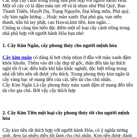
Các loại cây cảnh trồng trong nhà phù hợp với người mệnh Hỏa:
Một số cây có lá đậm màu rực rỡ và lá nhọn như Phú Quý, Bao
Thanh Thiên, Huyết Dụ, Trạng Nguyên, Đại hồng môn, Phú quý,
cây kim ngân lượng….Hoặc màu xanh: Đại phú gia, vạn niên
thanh, trầu bà tay phật, cau Hawai,kim tiền, kim ngân…
Chúng ta cùng tìm hiểu đặc điểm một số loại cây cảnh trồng trong
nhà phù hợp với người hành Hỏa bạn nhé:
1. Cây Kim Ngân, cây phong thủy cho người mệnh hỏa
Cây kim ngân
có dáng lá hơi chóp nhọn ở đầu với màu xanh đậm
khỏe khoắn. Thêm vào đó cây đẹp từ gốc, thân đến tán lại thích
nghi tốt ở các điều kiện khí hậu khắc nghiệt, đặc biệt trồng trong
nhà rất bền nên rất được yêu thích. Trong phong thủy kim ngân là
cây vàng bạc sẽ mang đến của cải, tiền tài cho chủ nhân.
Cây Kim Ngân Là cây phong thủy màu xanh đậm sẽ mang đến tiền
tài cho gia chủ. Bởi vậy cây thích hợp
2. Cây Kim Tiền một loại cây phong thủy tốt cho người mệnh
hỏa
Cây kim tiền rất thích hợp với người hành Hỏa, có ý nghĩa tương
sinh, đem lại nhiều điều tốt lành cho chủ nhân. Kim tiền được đánh