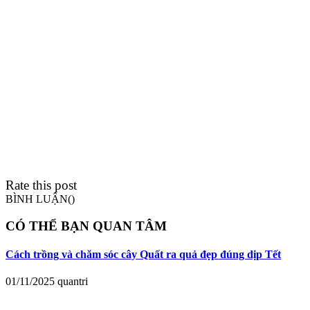
Rate this post
BÌNH LUẬN(
)
CÓ THỂ BẠN QUAN TÂM
Cách trồng và chăm sóc cây Quất ra quả đẹp đúng dịp Tết
01/11/2025
quantri