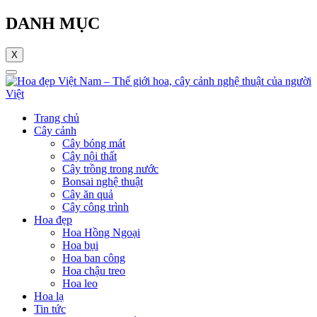
DANH MỤC
X
Trang chủ
Cây cảnh
Cây bóng mát
Cây nội thất
Cây trồng trong nước
Bonsai nghệ thuật
Cây ăn quả
Cây công trình
Hoa đẹp
Hoa Hồng Ngoại
Hoa bụi
Hoa ban công
Hoa chậu treo
Hoa leo
Hoa lạ
Tin tức