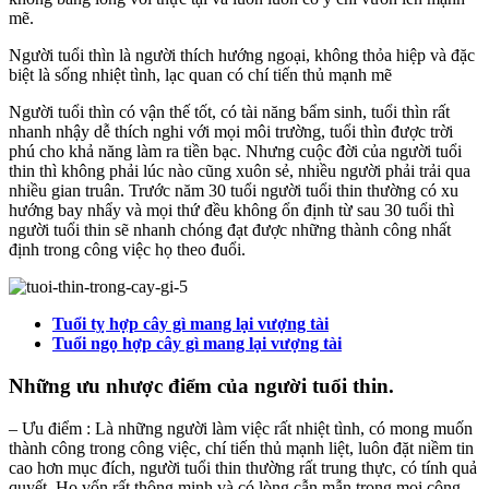
mẽ.
Người tuổi thìn là người thích hướng ngoại, không thỏa hiệp và đặc
biệt là sống nhiệt tình, lạc quan có chí tiến thủ mạnh mẽ
Người tuổi thìn có vận thế tốt, có tài năng bẩm sinh, tuổi thìn rất
nhanh nhậy dễ thích nghi với mọi môi trường, tuổi thìn được trời
phú cho khả năng làm ra tiền bạc. Nhưng cuộc đời của người tuổi
thin thì không phải lúc nào cũng xuôn sẻ, nhiều người phải trải qua
nhiều gian truân. Trước năm 30 tuổi người tuổi thin thường có xu
hướng bay nhẩy và mọi thứ đều không ổn định từ sau 30 tuổi thì
người tuổi thin sẽ nhanh chóng đạt được những thành công nhất
định trong công việc họ theo đuổi.
Tuổi tỵ hợp cây gì mang lại vượng tài
Tuổi ngọ hợp cây gì mang lại vượng tài
Những ưu nhược điểm của người tuổi thin.
– Ưu điểm : Là những người làm việc rất nhiệt tình, có mong muốn
thành công trong công việc, chí tiến thủ mạnh liệt, luôn đặt niềm tin
cao hơn mục đích, người tuổi thin thường rất trung thực, có tính quả
quyết. Họ vốn rất thông minh và có lòng cẫn mẫn trong mọi công