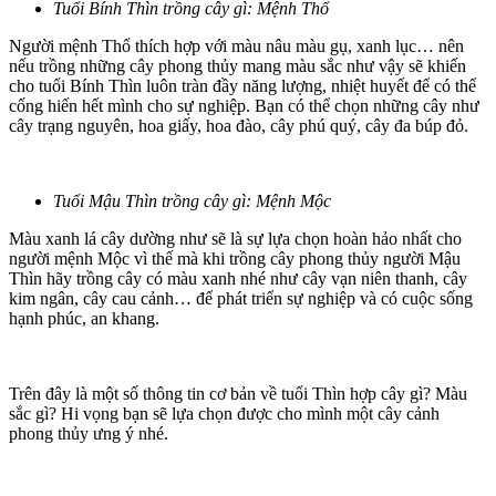
Tuổi Bính Thìn trồng cây gì: Mệnh Thổ
Người mệnh Thổ thích hợp với màu nâu màu gụ, xanh lục… nên
nếu trồng những cây phong thủy mang màu sắc như vậy sẽ khiến
cho tuổi Bính Thìn luôn tràn đầy năng lượng, nhiệt huyết để có thể
cống hiến hết mình cho sự nghiệp. Bạn có thể chọn những cây như
cây trạng nguyên, hoa giấy, hoa đào, cây phú quý, cây đa búp đỏ.
Tuổi Mậu Thìn trồng cây gì: Mệnh Mộc
Màu xanh lá cây dường như sẽ là sự lựa chọn hoàn hảo nhất cho
người mệnh Mộc vì thế mà khi trồng cây phong thủy người Mậu
Thìn hãy trồng cây có màu xanh nhé như cây vạn niên thanh, cây
kim ngân, cây cau cảnh… để phát triển sự nghiệp và có cuộc sống
hạnh phúc, an khang.
Trên đây là một số thông tin cơ bản về tuổi Thìn hợp cây gì? Màu
sắc gì? Hi vọng bạn sẽ lựa chọn được cho mình một cây cảnh
phong thủy ưng ý nhé.