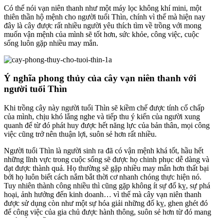
Có thể nói vạn niên thanh như một máy lọc không khí mini, một
thiên thần hộ mệnh cho người tuổi Thìn, chính vì thế mà hiện nay
đây là cây được rất nhiều người yêu thích tìm về trồng với mong
muốn vận mệnh của mình sẽ tốt hơn, sức khỏe, công việc, cuộc
sống luôn gặp nhiều may mắn.
Ý nghĩa phong thủy của cây vạn niên thanh với
người tuổi Thìn
Khi trồng cây này người tuổi Thìn sẽ kiềm chế được tính cố chấp
của mình, chịu khó lắng nghe và tiếp thu ý kiến của người xung
quanh để từ đó phát huy được hết năng lực của bản thân, mọi công
việc cũng trở nên thuận lợi, suôn sẻ hơn rất nhiều.
Người tuổi Thìn là người sinh ra đã có vận mệnh khá tốt, hầu hết
những lĩnh vực trong cuộc sống sẽ được họ chinh phục dễ dàng và
đạt được thành quả. Họ thường sẽ gặp nhiều may mắn hơn thất bại
bởi họ luôn biết cách nắm bắt thời cơ nhanh chóng thực hiện nó.
Tuy nhiên thành công nhiều thì cũng gặp không ít sự đố kỵ, sự phá
hoại, ảnh hưởng đến kinh doanh… vì thế mà cây vạn niên thanh
được sử dụng còn như một sự hóa giải những đố kỵ, ghen ghét đó
để công việc của gia chủ được hành thông, suôn sẻ hơn từ đó mang