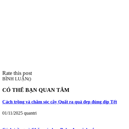
Rate this post
BÌNH LUẬN(
)
CÓ THỂ BẠN QUAN TÂM
Cách trồng và chăm sóc cây Quất ra quả đẹp đúng dịp Tết
01/11/2025
quantri