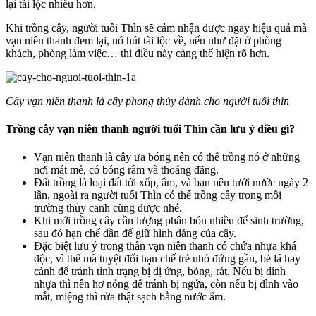
lại tài lộc nhiều hơn.
Khi trồng cây, người tuổi Thìn sẽ cảm nhận được ngay hiệu quả mà
vạn niên thanh đem lại, nó hút tài lộc về, nếu như đặt ở phòng
khách, phòng làm việc… thì điều này càng thể hiện rõ hơn.
Cây vạn niên thanh là cây phong thủy dành cho người tuổi thìn
Trồng cây vạn niên thanh người tuổi Thìn cần lưu ý điều gì?
Vạn niên thanh là cây ưa bóng nên có thể trồng nó ở những
nơi mát mẻ, có bóng râm và thoáng đãng.
Đất trồng là loại đất tới xốp, ẩm, và bạn nên tưới nước ngày 2
lần, ngoài ra người tuổi Thìn có thể trồng cây trong môi
trường thủy canh cũng được nhé.
Khi mới trồng cây cần lượng phân bón nhiều để sinh trường,
sau đó hạn chế dần để giữ hình dáng của cây.
Đặc biệt lưu ý trong thân vạn niên thanh có chứa nhựa khá
độc, vì thế mà tuyệt đối hạn chế trẻ nhỏ đứng gần, bẻ lá hay
cành để tránh tình trạng bị dị ứng, bỏng, rát. Nếu bị dính
nhựa thì nên hơ nóng để tránh bị ngứa, còn nếu bị dình vào
mắt, miệng thì rửa thật sạch bằng nước ấm.