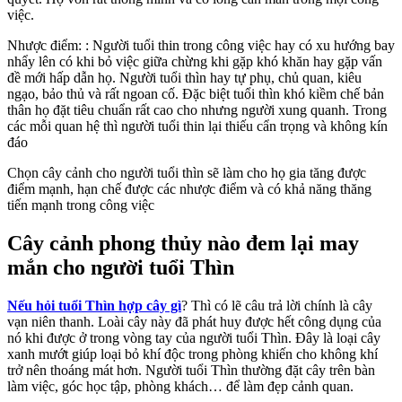
việc.
Nhược điểm: : Người tuổi thin trong công việc hay có xu hướng bay
nhẩy lên có khi bỏ việc giữa chừng khi gặp khó khăn hay gặp vấn
đề mới hấp dẫn họ. Người tuổi thìn hay tự phụ, chủ quan, kiêu
ngạo, bảo thủ và rất ngoan cố. Đặc biệt tuổi thìn khó kiềm chế bản
thân họ đặt tiêu chuẩn rất cao cho nhưng người xung quanh. Trong
các mỗi quan hệ thì người tuổi thin lại thiếu cẩn trọng và không kín
đáo
Chọn cây cảnh cho người tuổi thìn sẽ làm cho họ gia tăng được
điểm mạnh, hạn chế được các nhược điểm và có khả năng thăng
tiến mạnh trong công việc
Cây cảnh phong thủy nào đem lại may
mắn cho người tuổi Thìn
Nếu hỏi tuổi Thìn hợp cây gì
? Thì có lẽ câu trả lời chính là cây
vạn niên thanh. Loài cây này đã phát huy được hết công dụng của
nó khi được ở trong vòng tay của người tuổi Thìn. Đây là loại cây
xanh mướt giúp loại bỏ khí độc trong phòng khiến cho không khí
trở nên thoáng mát hơn. Người tuổi Thìn thường đặt cây trên bàn
làm việc, góc học tập, phòng khách… để làm đẹp cảnh quan.