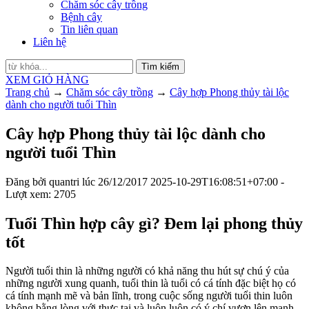
Chăm sóc cây trồng
Bệnh cây
Tin liên quan
Liên hệ
Tìm kiếm
XEM GIỎ HÀNG
Trang chủ
→
Chăm sóc cây trồng
→
Cây hợp Phong thủy tài lộc
dành cho người tuổi Thìn
Cây hợp Phong thủy tài lộc dành cho
người tuổi Thìn
Đăng bởi
quantri
lúc
26/12/2017
2025-10-29T16:08:51+07:00
-
Lượt xem: 2705
Tuổi Thìn hợp cây gì? Đem lại phong thủy
tốt
Người tuổi thin là những người có khả năng thu hút sự chú ý của
những người xung quanh, tuổi thin là tuổi có cá tính đặc biệt họ có
cá tính mạnh mẽ và bản lĩnh, trong cuộc sống người tuổi thin luôn
không bằng lòng với thực tại và luôn luôn có ý chí vươn lên mạnh