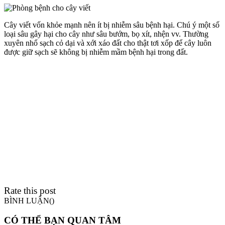
Cây viết vốn khỏe mạnh nên ít bị nhiễm sâu bệnh hại. Chú ý một số
loại sâu gây hại cho cây như sâu bướm, bọ xít, nhện vv. Thường
xuyên nhổ sạch cỏ dại và xới xáo đất cho thật tơi xốp để cây luôn
được giữ sạch sẽ không bị nhiễm mầm bệnh hại trong đất.
Rate this post
BÌNH LUẬN(
)
CÓ THỂ BẠN QUAN TÂM