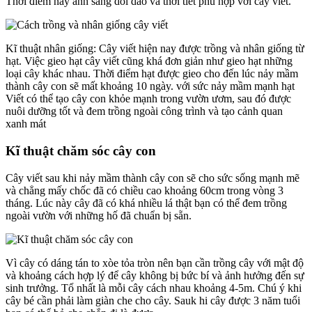
Thời điểm này ánh sáng dồi dào và thời tiết phù hợp với cây viết.
Kĩ thuật nhân giống: Cây viết hiện nay được trồng và nhân giống từ
hạt. Việc gieo hạt cây viết cũng khá đơn giản như gieo hạt những
loại cây khác nhau. Thời điểm hạt được gieo cho đến lúc nảy mầm
thành cây con sẽ mất khoảng 10 ngày. với sức nảy mầm mạnh hạt
Viết có thể tạo cây con khỏe mạnh trong vườn ươm, sau đó được
nuôi dưỡng tốt và đem trồng ngoài công trình và tạo cảnh quan
xanh mát
Kĩ thuật chăm sóc cây con
Cây viết sau khi nảy mầm thành cây con sẽ cho sức sống mạnh mẽ
và chẳng mấy chốc đã có chiều cao khoảng 60cm trong vòng 3
tháng. Lúc này cây đã có khá nhiều lá thật bạn có thể đem trồng
ngoài vườn với những hố đã chuẩn bị sẵn.
Vì cây có dáng tán to xòe tỏa tròn nên bạn cần trồng cây với mật độ
và khoảng cách hợp lý để cây không bị bức bí và ảnh hưởng đến sự
sinh trưởng. Tổ nhất là mỗi cây cách nhau khoảng 4-5m. Chú ý khi
cây bé cần phải làm giàn che cho cây. Sauk hi cây được 3 năm tuổi