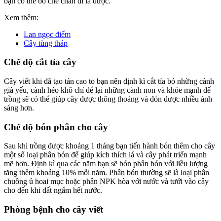
bạn có thể bỏ che chắn đi là được.
Xem thêm:
Lan ngọc điểm
Cây tùng tháp
Chế độ cắt tỉa cây
Cây viết khi đã tạo tán cao to bạn nên định kì cắt tỉa bỏ những cành
già yếu, cành héo khô chỉ để lại những cành non và khỏe mạnh để
trồng sẽ có thể giúp cây được thông thoáng và đón được nhiều ánh
sáng hơn.
Chế độ bón phân cho cây
Sau khi trồng được khoảng 1 tháng bạn tiến hành bón thêm cho cây
một số loại phân bón để giúp kích thích lá và cây phát triển mạnh
mẽ hơn. Định kì qua các năm bạn sẽ bón phân bón với liều lượng
tăng thêm khoảng 10% mỗi năm. Phân bón thường sẽ là loại phân
chuồng ủ hoai mục hoặc phân NPK hòa với nước và tưới vào cây
cho đến khi đất ngấm hết nước.
Phòng bệnh cho cây viết