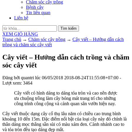
Chăm sóc cây trồng
Bệnh cây
Tin liên quan
Liên hệ
Tìm kiếm
XEM GIỎ HÀNG
Trang chủ
→
Chăm sóc cây trồng
→
Cây viết – Hướng dẫn cách
trồng và chăm sóc cây viết
Cây viết – Hướng dẫn cách trồng và chăm
sóc cây viết
Đăng bởi
quantri
lúc
06/05/2018
2018-08-24T11:55:08+07:00
-
Lượt xem: 3464
Cây viết có hình dáng to dáng tỏa tròn và cao nên được
ưa chuộng trồng làm cây bóng mát trang trí cho những
công trình công cộng và cảnh quan sân vườn hiện nay.
Cây viết thuộc dạng cây cổ thụ lâu năm có chiều cao trung bình
khoảng 10 đến 15m. Đặc điểm nổi bật của loại cây này đó chính là
thân dáng mọc thẳng sần sùi có màu xám đen. Cành nhánh cao to
và tỏa tròn đều tạo dáng đẹp mắt.