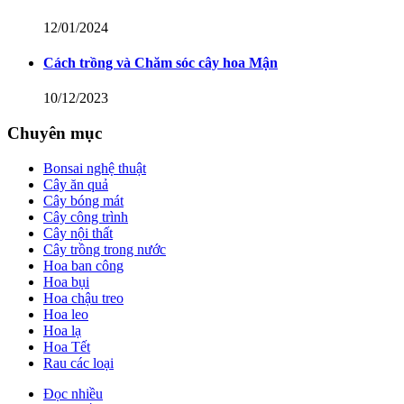
12/01/2024
Cách trồng và Chăm sóc cây hoa Mận
10/12/2023
Chuyên mục
Bonsai nghệ thuật
Cây ăn quả
Cây bóng mát
Cây công trình
Cây nội thất
Cây trồng trong nước
Hoa ban công
Hoa bụi
Hoa chậu treo
Hoa leo
Hoa lạ
Hoa Tết
Rau các loại
Đọc nhiều