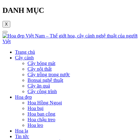
DANH MỤC
X
Trang chủ
Cây cảnh
Cây bóng mát
Cây nội thất
Cây trồng trong nước
Bonsai nghệ thuật
Cây ăn quả
Cây công trình
Hoa đẹp
Hoa Hồng Ngoại
Hoa bụi
Hoa ban công
Hoa chậu treo
Hoa leo
Hoa lạ
Tin tức