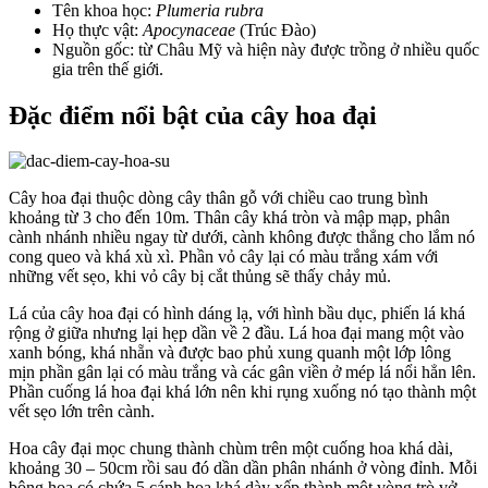
Tên khoa học:
Plumeria rubra
Họ thực vật:
Apocynaceae
(Trúc Đào)
Nguồn gốc: từ Châu Mỹ và hiện này được trồng ở nhiều quốc
gia trên thế giới.
Đặc điểm nổi bật của cây hoa đại
Cây hoa đại thuộc dòng cây thân gỗ với chiều cao trung bình
khoảng từ 3 cho đến 10m. Thân cây khá tròn và mập mạp, phân
cành nhánh nhiều ngay từ dưới, cành không được thẳng cho lắm nó
cong queo và khá xù xì. Phần vỏ cây lại có màu trắng xám với
những vết sẹo, khi vỏ cây bị cắt thủng sẽ thấy chảy mủ.
Lá của cây hoa đại có hình dáng lạ, với hình bầu dục, phiến lá khá
rộng ở giữa nhưng lại hẹp dần về 2 đầu. Lá hoa đại mang một vào
xanh bóng, khá nhẵn và được bao phủ xung quanh một lớp lông
mịn phần gân lại có màu trắng và các gân viền ở mép lá nổi hẳn lên.
Phần cuống lá hoa đại khá lớn nên khi rụng xuống nó tạo thành một
vết sẹo lớn trên cành.
Hoa cây đại mọc chung thành chùm trên một cuống hoa khá dài,
khoảng 30 – 50cm rồi sau đó dần dần phân nhánh ở vòng đỉnh. Mỗi
bông hoa có chứa 5 cánh hoa khá dày xếp thành một vòng trò vở