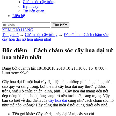
Chăm sóc cây trồng
Bệnh cây
Tin liên quan
Liên hệ
Tìm kiếm
XEM GIỎ HÀNG
Trang chủ
→
Chăm sóc cây trồng
→
Đặc điểm – Cách chăm sóc
cây hoa đại nở hoa nhiều nhất
Đặc điểm – Cách chăm sóc cây hoa đại nở
hoa nhiều nhất
Đăng bởi
quantri
lúc
18/10/2018
2018-10-21T10:08:16+07:00
-
Lượt xem: 9949
Cây hoa đại là một loại cây đại diện cho những gì thiêng liêng nhất,
cao quý và sang trọng, bởi thế mà cây hoa đại này thường được
trồng nhiều ở chùa chiền, đình, phủ… Cây hoa đại mang đến nét
đẹp riêng khiến cho không sang trở nên tươi mới, sang trọng. Vậy
bạn có biết về đặc điểm của
cây hoa đại
cũng như cách chăm sóc nó
như thế nào không? Hãy cùng tìm hiểu ở nội dung dưới đây nhé.
Tên gọi khác: Cây sứ đại, cây đại lá tù, cây sứ cùi