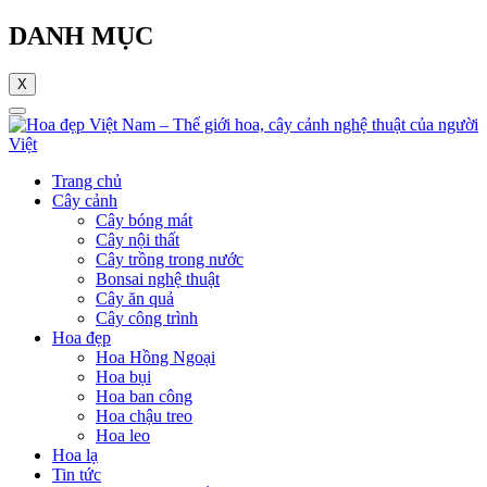
DANH MỤC
X
Trang chủ
Cây cảnh
Cây bóng mát
Cây nội thất
Cây trồng trong nước
Bonsai nghệ thuật
Cây ăn quả
Cây công trình
Hoa đẹp
Hoa Hồng Ngoại
Hoa bụi
Hoa ban công
Hoa chậu treo
Hoa leo
Hoa lạ
Tin tức