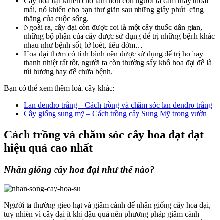
Cây hoa đại khiến cho tâm hồn con người ta cảm thấy thoải
mái, nó khiến cho bạn thư giãn sau những giây phút căng
thẳng của cuộc sống.
Ngoài ra, cây đại còn được coi là một cây thuốc dân gian,
những bộ phận của cây được sử dụng để trị những bệnh khác
nhau như bệnh sốt, lở loét, tiêu đờm…
Hoa đại thơm có tính bình nên được sử dụng để trị ho hay
thanh nhiệt rất tốt, người ta còn thường sấy khô hoa đại để là
túi hương hay để chữa bệnh.
Bạn có thể xem thêm loài cây khác:
Lan dendro trắng – Cách trồng và chăm sóc lan dendro trắng
Cây giống sung mỹ – Cách trồng cây Sung Mỹ trong vườn
Cách trồng và chăm sóc cây hoa đạt đạt
hiệu quả cao nhất
Nhân giống cây hoa đại như thế nào?
Người ta thường gieo hạt và giâm cành để nhân giống cây hoa đại,
tuy nhiên vì cây đại ít khi đậu quả nên phương pháp giâm cành