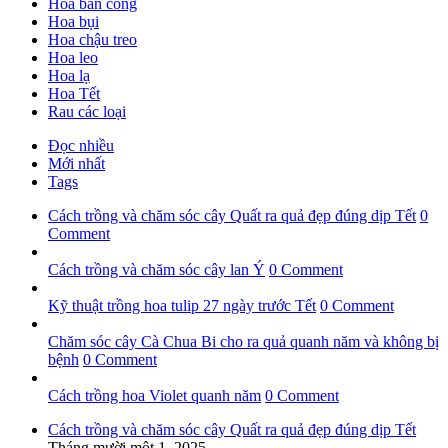
Hoa ban công
Hoa bụi
Hoa chậu treo
Hoa leo
Hoa lạ
Hoa Tết
Rau các loại
Đọc nhiều
Mới nhất
Tags
Cách trồng và chăm sóc cây Quất ra quả đẹp đúng dịp Tết
0
Comment
Cách trồng và chăm sóc cây lan Ý
0 Comment
Kỹ thuật trồng hoa tulip 27 ngày trước Tết
0 Comment
Chăm sóc cây Cà Chua Bi cho ra quả quanh năm và không bị
bệnh
0 Comment
Cách trồng hoa Violet quanh năm
0 Comment
Cách trồng và chăm sóc cây Quất ra quả đẹp đúng dịp Tết
Tháng mười một 1, 2025