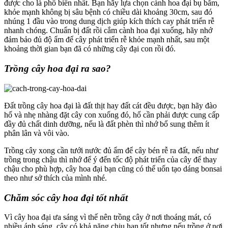
được cho là phổ biến nhất. Bạn hãy lựa chọn cành hoa đại bụ bẫm,
khỏe mạnh không bị sâu bệnh có chiều dài khoảng 30cm, sau đó
nhúng 1 đầu vào trong dung dịch giúp kích thích cay phát triển rễ
nhanh chóng. Chuẩn bị đất rồi cắm cành hoa đại xuống, hãy nhớ
đảm bảo đủ độ ẩm để cây phát triển rễ khỏe mạnh nhất, sau một
khoảng thời gian bạn đã có những cây đại con rồi đó.
Trồng cây hoa đại ra sao?
Đất trồng cây hoa đại là đất thịt hay đất cát đều được, bạn hãy đào
hố và nhẹ nhàng đặt cây con xuống đó, hố cần phải được cung cấp
đầy đủ chất dinh dưỡng, nếu là đất phèn thì nhớ bổ sung thêm ít
phân lân và vôi vào.
Trồng cây xong cần tưới nước đủ ẩm để cây bén rễ ra đất, nếu như
trồng trong chậu thì nhớ để ý đến tốc độ phát triển của cây để thay
chậu cho phù hợp, cây hoa đại bạn cũng có thể uốn tạo dáng bonsai
theo như sở thích của mình nhé.
Chăm sóc cây hoa đại tốt nhất
Vì cây hoa đại ưa sáng vì thế nên trồng cây ở nơi thoáng mát, có
nhiều ánh sáng, cây có khả năng chịu hạn tốt nhưng nếu trồng ở nơi