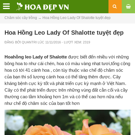
Chăm sóc cây trồng
→
Hoa Hồng Leo Lady Of Shalotte tuyệt đẹp
Hoa Hồng Leo Lady Of Shalotte tuyệt đẹp
ĐĂNG BỞI
QUANTRI
LÚC
11/11/2016
- LƯỢT XEM: 2319
Hoahồng leo Lady of Shalotte
được biết đến nhiều với những
bông hoa to như cái chén, hoa có màu vàng nhạt tươi,tổng cộng
hoa có tới 41 cánh hoa , còn tùy thuộc vào chế độ chăm sóc
của bạn thi số lượng cánh hoa có thể tăng thêm được. Cây
kháng bệnh cực kỳ tốt và phát triển cực kỳ mạnh ở Việt Nam.
Cây có thể phát triển được trên những vùng đất cằn cổi và cầy
thường cao tầm khoảng hơn 1m và có thể cao hơn nữa nếu
như chế độ chăm sóc của bạn tốt hơn