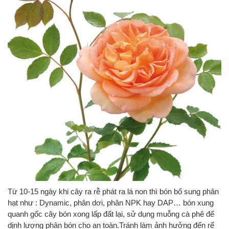
Từ 10-15 ngày khi cây ra rễ phát ra lá non thì bón bổ sung phân
hạt như : Dynamic, phân dơi, phân NPK hay DAP… bón xung
quanh gốc cây bón xong lấp đất lại, sử dụng muỗng cà phê để
dịnh lượng phân bón cho an toàn.Tránh làm ảnh hưởng đến rể