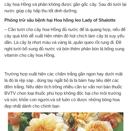
cây hoa Hồng và phân không được gần gốc cây. Sau đó tưới lại
nước giúp cây hấp thu tốt dinh dưỡng.
Phòng trừ sâu bệnh hại Hoa hồng leo Lady of Shalotte
– Cần tưới cho cây hoa Hồng đủ nước để lá quang hợp, nếu để
cây quá khô dễ xuất hiện nhện đỏ hút chích làm cây bị suy yếu
dần. Lá cây bị nhợt màu và vàng lá ,quăn queo rồi rụng đi. Đề
nghị tưới bổ sung đủ nước và bón thêm phân bón lá bổng sung
vitamin cho cây hoa Hồng.
Trường hợp xuất hiện các chấm trắng gần ngọn hay dưới mặt
lá đó là rệp sáp , dùng tay ngắt bỏ lá bị bám hay tiêu diệt các
đốm trắng. Nếu diện tích trồng nhiều cần tư vấn nơi bán thuốc
BVTV chon loại thuốc phù hợp không độc hại cho môi trường
và sức khỏe con người.và sẽ luôn có được những bông hoa
đẹp nhất dành cho chính bạn