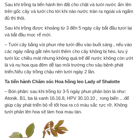
Sau khi trồng ta tiến hành lèn đất cho chặt và tưới nước ẩm lên
trên gốc cây và tưới cho tới khi nào nước tràn ra ngoài và ngấm
đủ thì thôi.
Sau khi trồng được khoảng từ 3 đến 5 ngày cây bắt đầu tươi lại
và bắt đầu mọc rể mới.
– Tưới cây bằng vòi phun nhẹ tưới đều vào buổi sáng , nếu vào
các ngày nắng gắt nên tưới thêm cho cây không bị héo, lưu ý
tưới lúc chiều mát nhưng không quá trể để nước không còn ướt
lá và nụ hoa qua đêm dễ tạo môi trường cho sâu bệnh phát
triển.Nếu cây trồng chậu nên tưới ngày 2 lần.
Ta tiến hành Chăm sóc Hoa hồng leo Lady of Shalotte
– Bón phân: sau khi trồng từ 3-5 ngày phun phân bón lá như:
Atonik. B1, ba lá xanh 16.16.8, HPV 30.10.10 , rong biển …để
giúp cây phát triển bộ rễ tốt hoa ra có màu sắc rực rỡ. Không
tưới phân lên hoa sẽ làm hoa mau tàn.