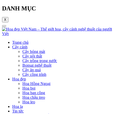
DANH MỤC
X
Trang chủ
Cây cảnh
Cây bóng mát
Cây nội thất
Cây trồng trong nước
Bonsai nghệ thuật
Cây ăn quả
Cây công trình
Hoa đẹp
Hoa Hồng Ngoại
Hoa bụi
Hoa ban công
Hoa chậu treo
Hoa leo
Hoa lạ
Tin tức