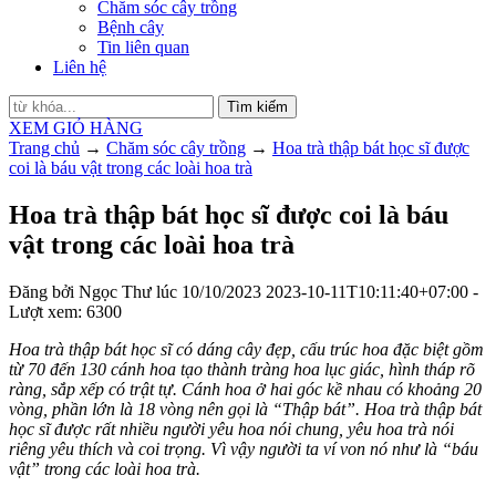
Chăm sóc cây trồng
Bệnh cây
Tin liên quan
Liên hệ
Tìm kiếm
XEM GIỎ HÀNG
Trang chủ
→
Chăm sóc cây trồng
→
Hoa trà thập bát học sĩ được
coi là báu vật trong các loài hoa trà
Hoa trà thập bát học sĩ được coi là báu
vật trong các loài hoa trà
Đăng bởi
Ngọc Thư
lúc
10/10/2023
2023-10-11T10:11:40+07:00
-
Lượt xem: 6300
Hoa trà thập bát học sĩ có dáng cây đẹp, cấu trúc hoa đặc biệt gồm
từ 70 đến 130 cánh hoa tạo thành tràng hoa lục giác, hình tháp rõ
ràng, sắp xếp có trật tự. Cánh hoa ở hai góc kề nhau có khoảng 20
vòng, phần lớn là 18 vòng nên gọi là “Thập bát”. Hoa trà thập bát
học sĩ được rất nhiều người yêu hoa nói chung, yêu hoa trà nói
riêng yêu thích và coi trọng. Vì vậy người ta ví von nó như là “báu
vật” trong các loài hoa trà.