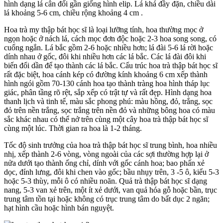
hình dạng lá cân đối gần giống hình elip. Lá khá đầy đặn, chiều dài
lá khoảng 5-6 cm, chiều rộng khoảng 4 cm .
Hoa trà my thập bát học sĩ là loại lưỡng tính, hoa thường mọc ở
ngọn hoặc ở nách lá, cách mọc đơn độc hoặc 2-3 hoa song song, có
cuống ngắn. Lá bắc gồm 2-6 hoặc nhiều hơn; lá đài 5-6 lá rời hoặc
dính nhau ở gốc, đôi khi nhiều hơn các lá bắc. Các lá đài đôi khi
biến đổi dần để tạo thành các lá bắc. Cấu trúc hoa trà thập bát học sĩ
rất đặc biệt, hoa cánh kép có đường kính khoảng 6 cm xếp thành
hình ngói gồm 70-130 cánh hoa tạo thành tràng hoa hình tháp lục
giác, phân tầng rõ rệt, sắp xếp có trật tự và rất đẹp. Hình dạng hoa
thanh lịch và tinh tế, màu sắc phong phú: màu hồng, đỏ, trắng, sọc
đỏ trên nền trắng, sọc trắng trên nền đỏ và những bông hoa có màu
sắc khác nhau có thể nở trên cùng một cây hoa trà thập bát học sĩ
cùng một lúc. Thời gian ra hoa là 1-2 tháng.
Tốc độ sinh trưởng của hoa trà thập bát học sĩ trung bình, hoa nhiều
nhị, xếp thành 2-6 vòng, vòng ngoài của các sợi thường hợp lại ở
nửa dưới tạo thành ống chỉ, dính với gốc cánh hoa; bao phấn xẻ
dọc, đính lưng, đôi khi chen vào gốc; bầu nhụy trên, 3 -5 ô, kiểu 5-3
hoặc 5-3 thùy, mỗi ô có nhiều noãn. Quả trà thập bát học sĩ dạng
nang, 5-3 van xẻ trên, một ít xẻ dưới, van quả hóa gỗ hoặc bần, trục
trung tâm tồn tại hoặc không có trục trung tâm do bất dục 2 ngăn;
hạt hình cầu hoặc hình bán nguyệt.