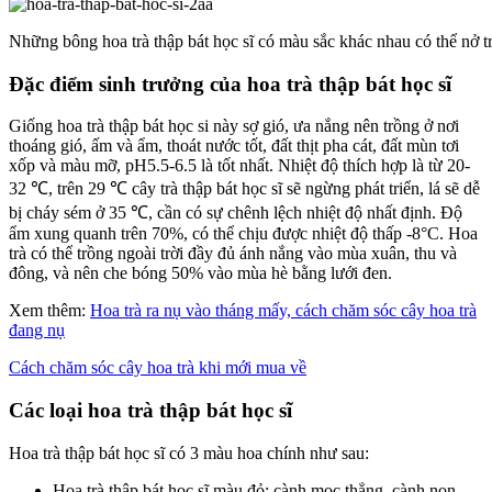
Những bông hoa trà thập bát học sĩ có màu sắc khác nhau có thể nở t
Đặc điểm sinh trưởng của hoa trà thập bát học sĩ
Giống hoa trà thập bát học si này sợ gió, ưa nắng nên trồng ở nơi
thoáng gió, ấm và ẩm, thoát nước tốt, đất thịt pha cát, đất mùn tơi
xốp và màu mỡ, pH5.5-6.5 là tốt nhất. Nhiệt độ thích hợp là từ 20-
32 ℃, trên 29 ℃ cây trà thập bát học sĩ sẽ ngừng phát triển, lá sẽ dễ
bị cháy sém ở 35 ℃, cần có sự chênh lệch nhiệt độ nhất định. Độ
ẩm xung quanh trên 70%, có thể chịu được nhiệt độ thấp -8°C. Hoa
trà có thể trồng ngoài trời đầy đủ ánh nắng vào mùa xuân, thu và
đông, và nên che bóng 50% vào mùa hè bằng lưới đen.
Xem thêm:
Hoa trà ra nụ vào tháng mấy, cách chăm sóc cây hoa trà
đang nụ
Cách chăm sóc cây hoa trà khi mới mua về
Các loại hoa trà thập bát học sĩ
Hoa trà thập bát học sĩ có 3 màu hoa chính như sau:
Hoa trà thập bát học sĩ màu đỏ: cành mọc thẳng, cành non