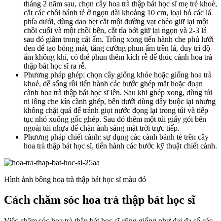
tháng 2 năm sau, chọn cây hoa trà thập bát học sĩ mẹ trẻ khoẻ,
cắt các chồi bánh tẻ ở ngọn dài khoảng 10 cm, loại bỏ các lá
phía dưới, dùng dao bẹt cắt một đường vạt chéo giữ lại một
chồi cuối và một chồi bên, cắt tỉa bớt giữ lại ngọn và 2-3 lá
sau đó giâm trong cát ẩm. Trồng xong tiến hành che phủ lưới
đen để tạo bóng mát, tăng cường phun ẩm trên lá, duy trì độ
ẩm không khí, có thể phun thêm kích rễ để thúc cành hoa trà
thập bát học sĩ ra rễ.
Phương pháp ghép: chọn cây giống khỏe hoặc giống hoa trà
khoẻ, dễ sống rồi tiến hành các bước ghép mắt hoặc đoạn
cành hoa trà thập bát học sĩ lên. Sau khi ghép xong, dùng túi
ni lông che kín cành ghép, bên dưới dùng dây buộc lại nhưng
không chặt quá để tránh giọt nước đọng lại trong túi và tiếp
tục nhỏ xuống gốc ghép. Sau đó thêm một túi giấy gói bên
ngoài túi nhựa để chặn ánh sáng mặt trời trực tiếp.
Phương pháp chiết cành: sự dụng các cành bánh tẻ trên cây
hoa trà thập bát học sĩ, tiến hành các bước kỹ thuật chiết cành.
Hình ảnh bông hoa trà thập bát học sĩ màu đỏ
Cách chăm sóc hoa trà thập bát học sĩ
Việc chăm sóc hoa trà thập bát học sĩ cũng giống như đại đa số các