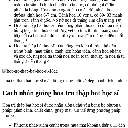
màu nâu sẫm; lá hình elip đến bầu dục, có nhú gai ở đỉnh,
phiến lá bóng. Hoa đơn ở ngọn, hoa màu đỏ, nhiều hoa,
đường kính hoa 6-7 cm. Cánh hoa 10 vòng, có 60- 83 mảnh,
gần tròn, rảnh ở gốc. Nó nở hoa từ tháng Hai đến tháng Tư.
Hoa trà thập bát học sĩ màu hồng phấn: hoa chỉ có hoa màu
hồng hoặc trên hoa có những vệt đỏ tím, thỉnh thoảng xuất
hiện tất cả hoa màu đỏ. Thời kỳ ra hoa: đầu tháng 2 đến cuối
tháng 3.
Hoa trà thập bát học sĩ màu trắng: có kích thước nhỏ đến
trung bình, màu trắng, cánh kép hoàn toàn, cánh hoa phẳng
và sọc đỏ, nhị hoa đã thoái hóa hoàn toàn, thời kỳ ra hoa là từ
tháng 2 đến tháng 4.
Hoa trà thập bát học sĩ màu hồng mang một vẻ đẹp thanh lịch, tinh tế
Cách nhân giống hoa trà thập bát học sĩ
Hoa trà thập bát học sĩ được nhân giống chủ yếu bằng ba phương
pháp: giâm cành, chiết cành, ghép mắt. Cụ thể từng phương pháp
như sau:
Phương pháp giâm cành: trong mùa mát khoảng tháng 11 đến