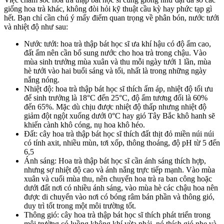
giống hoa trà khác, không đòi hỏi kỹ thuật cầu kỳ hay phức tạp gì
hết. Bạn chỉ cần chú ý mấy điểm quan trọng về phân bón, nước tưới
và nhiệt độ như sau:
Nước tưới: hoa trà thập bát học sĩ ưa khí hậu có độ ẩm cao,
đất ẩm nên cần bổ sung nước cho hoa trà trong chậu. Vào
mùa sinh trưởng mùa xuân và thu mỗi ngày tưới 1 lần, mùa
hè tưới vào hai buổi sáng và tối, nhất là trong những ngày
nắng nóng.
Nhiệt độ: hoa trà thập bát học sĩ thích ấm áp, nhiệt độ tối ưu
để sinh trưởng là 18°C ​​đến 25°C, độ ẩm tương đối là 60%
đến 65%. Mặc dù chịu được nhiệt độ thấp nhưng nhiệt độ
giảm đột ngột xuống dưới 0°C hay gió Tây Bắc khô hanh sẽ
khiến cành khô cóng, nụ hoa khô héo.
Đất: cây hoa trà thập bát học sĩ thích đất thịt đỏ miền núi núi
có tính axit, nhiều mùn, tơi xốp, thông thoáng, độ pH từ 5 đến
6,5
Ánh sáng: Hoa trà thập bát học sĩ cần ánh sáng thích hợp,
nhưng sợ nhiệt độ cao và ánh nắng trực tiếp mạnh. Vào mùa
xuân và cuối mùa thu, nên chuyển hoa trà ra ban công hoặc
dưới đất nơi có nhiều ánh sáng, vào mùa hè các chậu hoa nên
được di chuyển vào nơi có bóng râm bán phần và thông gió,
duy trì tốt trong một môi trường tốt.
Thông gió: cây hoa trà thập bát học sĩ thích phát triển trong
môi trường có luồng không khí vừa phải, nó thích gió nhẹ và