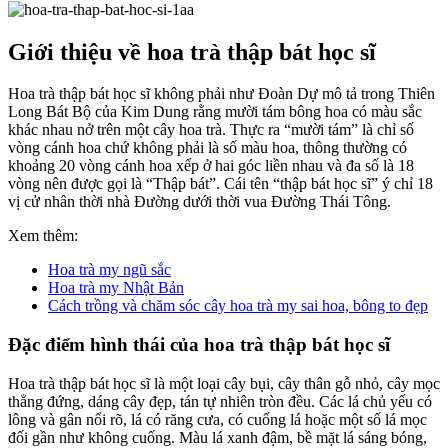
Giới thiệu về hoa trà thập bát học sĩ
Hoa trà thập bát học sĩ không phải như Đoàn Dự mô tả trong Thiên
Long Bát Bộ của Kim Dung rằng mười tám bông hoa có màu sắc
khác nhau nở trên một cây hoa trà. Thực ra “mười tám” là chỉ số
vòng cánh hoa chứ không phải là số màu hoa, thông thường có
khoảng 20 vòng cánh hoa xếp ở hai góc liền nhau và đa số là 18
vòng nên được gọi là “Thập bát”. Cái tên “thập bát học sĩ” ý chỉ 18
vị cử nhân thời nhà Đường dưới thời vua Đường Thái Tông.
Xem thêm:
Hoa trà my ngũ sắc
Hoa trà my Nhật Bản
Cách trồng và chăm sóc cây hoa trà my sai hoa, bông to đẹp
Đặc điểm hình thái của hoa trà thập bát học sĩ
Hoa trà thập bát học sĩ là một loại cây bụi, cây thân gỗ nhỏ, cây mọc
thẳng đứng, dáng cây đẹp, tán tự nhiên tròn đều. Các lá chủ yếu có
lông và gân nổi rõ, lá có răng cưa, có cuống lá hoặc một số lá mọc
đối gần như không cuống. Màu lá xanh đậm, bề mặt lá sáng bóng,