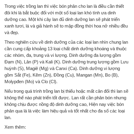
Trong việc trồng lan thì việc bón phân cho lan là điều cần thiết
đôi khi là bắt buộc đối với một số loại lan khó tính ưa dinh
dưỡng cao. Một khi cây lan đủ dinh dưỡng lan sẽ phát triển
xanh tươi, lá và giả hành sẽ to mập đồng thời hoa nở nhiều đều
và đẹp.
Theo nghiên cứu về dinh dưỡng của các loại lan nhìn chung lan
cần cung cấp khoảng 13 loại chất dinh dưỡng khoáng và thuộc
các nhóm, đa, trung và vi lượng. Dinh dưỡng đa lượng gồm
Đạm (N), Lân (P) và Kali (K). Dinh dưỡng trung lượng gồm Lưu
huỳnh (S), Magiê (Mg) và Canxi (Ca). Dinh dưỡng vi lượng
gồm Sắt (Fe), Kẽm (Zn), Đồng (Cu), Mangan (Mn), Bo (B),
Molypđen (Mo) và Clo (Cl).
Nếu trong quá trình trồng lan bị thiếu hoặc mất cân đối thì lan sẽ
không thể nào phát triển tốt được. Lan rất cần phân bón nhưng
không chịu được nồng độ dinh dưỡng cao, Hiện nay việc bón
phân qua lá là việc làm hiệu quả và tốt nhất cho đa số các loại
lan.
Xem thêm: