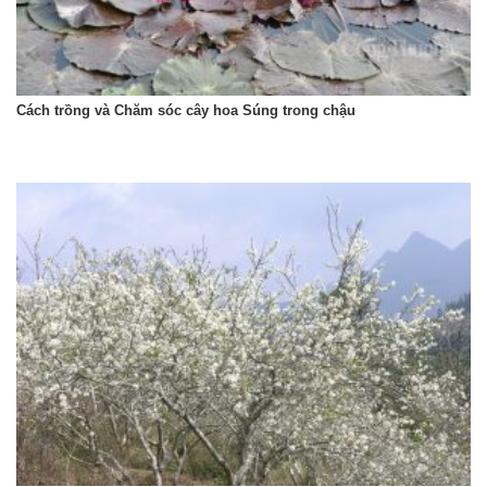
Cách trồng và Chăm sóc cây hoa Súng trong chậu