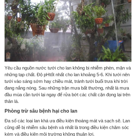
Yêu cầu nguồn nước tưới cho lan không bị nhiễm phèn, mặn và
những tạp chất. Độ pHtốt nhất cho lan khoảng 5-6. Khi tưới nên
tưới vào sáng sớm hay chiều mát, tránh tưới buổi trưa khi trời
đang nắng nóng. Sau những trận mưa bất thường, nhất là mưa
đầu mùa cần tưới lại ngay để rửa bớt các chất cặn đọng lại trên
thân lá.
Phòng trừ sâu bệnh hại cho lan
Đa số các loại lan khá ưa điều kiện thoáng mát và sạch sẽ. Lan
cũng dễ bị nhiễm sâu bệnh và nhất là trong điều kiện chăm sóc
kém và điều kiện môi trường không thuận lợi.