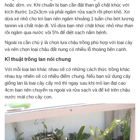
hoặc dớn. vv. Khi chuẩn bị bạn cần đặt than gỗ chặt khúc với
kích thước 1x2x3cm và phải ngâm rửa sạch rồi phơi khô. Xơ
dừa xé nhỏ cho tơi bạn nên ngâm khoảng 1 tuần cho bớt lượng
tannin và chất mặn đi. Vỏ dừa bạn nhớ chặt khúc nhỏ như than
rồi ngâm qua nước vôi 5% để diệt sạch nấm bệnh.
Ngoài ra cần chú ý là chọn lựa chậu trồng phù hợp với loại cây
và nên chọn loại chậu đất nung có nhiều lỗ thoáng bên cạnh.
Kĩ thuật trồng lan nói chung
Với mỗi loại lan khác nhau sẽ có những cách thức trồng khác
nhau tuy nhiên sẽ có nhiều điểm chung. Nếu bạn sử dụng cây
giống lan là loại cây cấy mô thì ngay sau khi mô lan đạt cao
4cm bạn nên chuyển ra ngoài và rửa sạch và để kê trên chậu
nước mát cho cây con.