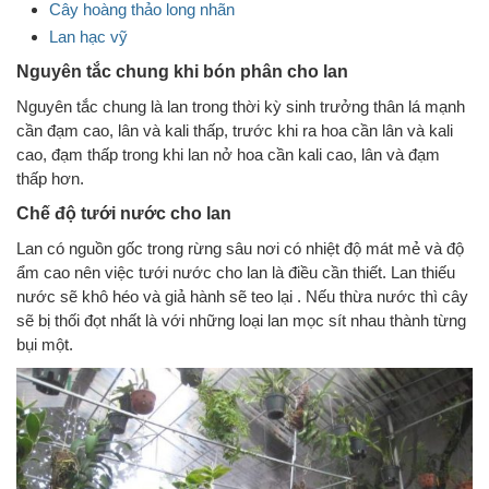
Cây hoàng thảo long nhãn
Lan hạc vỹ
Nguyên tắc chung khi bón phân cho lan
Nguyên tắc chung là lan trong thời kỳ sinh trưởng thân lá mạnh
cần đạm cao, lân và kali thấp, trước khi ra hoa cần lân và kali
cao, đạm thấp trong khi lan nở hoa cần kali cao, lân và đạm
thấp hơn.
Chế độ tưới nước cho lan
Lan có nguồn gốc trong rừng sâu nơi có nhiệt độ mát mẻ và độ
ẩm cao nên việc tưới nước cho lan là điều cần thiết. Lan thiếu
nước sẽ khô héo và giả hành sẽ teo lại . Nếu thừa nước thì cây
sẽ bị thối đọt nhất là với những loại lan mọc sít nhau thành từng
bụi một.