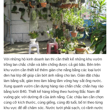
Với những hộ kinh doanh lan thì cần thiết kế những khu vườn
trồng lan chắc chắn và bền chống được cả gió bão. Bên trên
khu vườn cần thiết kế thêm giàn che nắng bằng các loại lưới
đen hai lớp để giúp cản bớt ánh nắng cho lan. Giàn đặt chậu
làm bằng sắt, giàn treo làm bằng tầm vông hay sắt ống nước.
Xung quanh vườn cần dựng hàng rào chắn chắc chắn hay rào
bằng lưới B40. Thiết kế hàng trồng theo hướng Bắc Nam để
vuông góc với dường đi của ánh nắng. Các chậu lan cần chọn
cùng cỡ kích thước, cùng giống, cùng độ tuổi, bố trí theo từng
khu vực để dễ chăm sóc. Nước tưới phải sạch, có rãnh nước