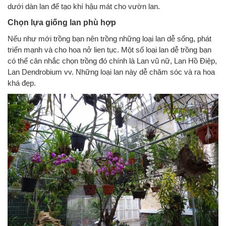
dưới dàn lan để tạo khí hậu mát cho vườn lan.
Chọn lựa giống lan phù hợp
Nếu như mới trồng bạn nên trồng những loại lan dễ sống, phát
triển mạnh và cho hoa nở lien tục. Một số loại lan dễ trồng bạn
có thể cân nhắc chọn trồng đó chính là Lan vũ nữ, Lan Hồ Điệp,
Lan Dendrobium vv. Những loại lan này dễ chăm sóc và ra hoa
khá đẹp.