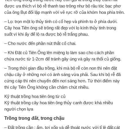
được ưa thích vì bộ rễ thanh tao trông như bộ râu tóc bạc phơ
của ông Bụt đối lập mạnh với vẻ rực rỡ của khóm hoa phía trên.
– Lọ: trọn một lọ thủy tinh có cổ hẹp và phình to ở phía dưới.
Cây hoa Tiên ông sẽ trông rất đẹp với lọ kính thủy tinh trong
suốt vì khi ấy để lộ ra được bộ rễ trắng phau.
– Cho nước đến phần nút thắt cổ chai.
– Khi Đặt củ Tiên Ông lên miệng lọ làm sao cho cách phần
chứa nước từ 1-2cm để tránh gây úng và gây ra thối củ giống.
– Trong thời gian đầu trồng, khi mà bộ rễ còn non thì nên đặt
chậu cây ở những nơi có ánh sáng vừa phải. Sau khi bộ rễ đã
cứng cáp thì nên chuyển đến nơi sáng hơn. Từ thời điểm này
thì cây Tiên Ông không cần chăm chút nhiều.
Kỹ thuật trồng hoa tiên ông từ củ
Kỹ thuật trồng cây hoa tiên ông thủy canh được khá nhiều
người chọn lựa
Trồng trong đất, trong chậu
– Đất trồng cần : ẩm, tơi xốp và dễ thoát nước với tỉ lệ đất:cát