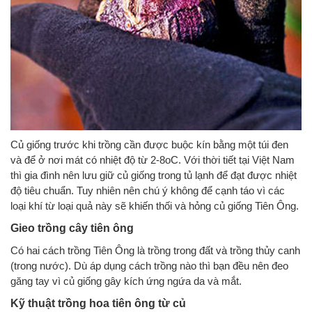
Củ giống trước khi trồng cần được buộc kín bằng một túi đen
và để ở nơi mát có nhiệt độ từ 2-8oC. Với thời tiết tại Việt Nam
thì gia đình nên lưu giữ củ giống trong tủ lạnh để đạt được nhiệt
độ tiêu chuẩn. Tuy nhiên nên chú ý không để cạnh táo vì các
loại khí từ loại quả này sẽ khiến thối và hỏng củ giống Tiên Ông.
Gieo trồng cây tiên ông
Có hai cách trồng Tiên Ông là trồng trong đất và trồng thủy canh
(trong nước). Dù áp dụng cách trồng nào thì bạn đều nên đeo
găng tay vì củ giống gây kích ứng ngứa da và mắt.
Kỹ thuật trồng hoa tiên ông từ củ