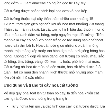
long đởm – Gentianaceae có nguồn gốc từ Tây Mỹ.
Cát tường được phân thành loại hoa đơn và hoa kép.
Cát tường thuộc loại cây thân thảo, chiều cao khoảng 15-
120cm, thời gian gieo hạt đến khi nở hoa mất khoảng 7-8 tháng.
Thân cây mảnh và dài. Lá cát tường hình bầu dục thuôn nhọn ở
đầu, màu xanh đậm và bóng, mép nguyên,mọc đối xứng. Trên
thân và lá cây có phủ lớp phấn trắng có tác dụng hạn chế thoát
nước và nấm bệnh. Hoa cát tường có nhiều lớp cánh mỏng
manh, mịn màng xếp xoáy tạo hình đẹp mắt hơi giống bông hoa
hồng. Không chỉ đẹp về hình dáng, cát tường có nhiều màu sắc
từ hồng, tím, trắng, vàng, đỏ, kem … hoặc phối trộn hai màu.
Cát tường nở hoa từ mùa hè đến xuân, hoa rất bền được 2-3
tuần. Hạt có màu đen nhánh, kích thước nhỏ nhưng phôi mầm
lớn với nội nhũ dầu nhiều.
Ứng dụng và trang trí cây hoa cát tường
Vẻ đẹp quý phái toát lên từ toàn bộ cây, lá đến hoa khiến cát
tường rất được ưa chuộng trong trang trí:
Từ ý nghĩa tên gọi và đặc tính của cây, cát tường được lựa