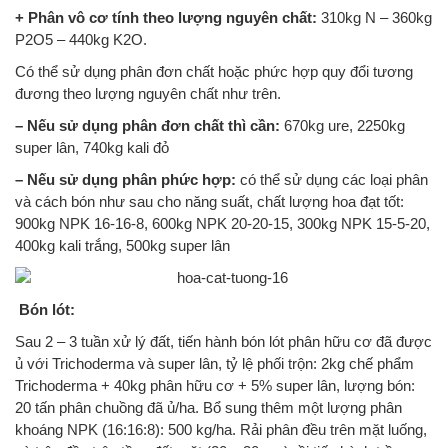
+ Phân vô cơ tính theo lượng nguyên chất:
310kg N – 360kg
P2O5 – 440kg K2O.
Có thể sử dụng phân đơn chất hoặc phức hợp quy đổi tương
đương theo lượng nguyên chất như trên.
– Nếu sử dụng phân đơn chất thì cần:
670kg ure, 2250kg
super lân, 740kg kali đỏ
– Nếu sử dụng phân phức hợp:
có thể sử dụng các loại phân
và cách bón như sau cho năng suất, chất lượng hoa đạt tốt:
900kg NPK 16-16-8, 600kg NPK 20-20-15, 300kg NPK 15-5-20,
400kg kali trắng, 500kg super lân
Bón lót:
Sau 2 – 3 tuần xử lý đất, tiến hành bón lót phân hữu cơ đã được
ủ với Trichoderma và super lân, tỷ lệ phối trộn: 2kg chế phẩm
Trichoderma + 40kg phân hữu cơ + 5% super lân, lượng bón:
20 tấn phân chuồng đã ủ/ha. Bổ sung thêm một lượng phân
khoáng NPK (16:16:8): 500 kg/ha. Rải phân đều trên mặt luống,