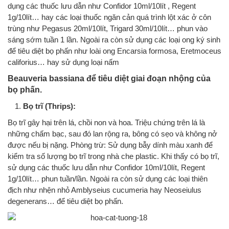
dụng các thuốc lưu dẫn như Confidor 10ml/10lít , Regent
1g/10lít… hay các loại thuốc ngăn cản quá trình lột xác ở côn
trùng như Pegasus 20ml/10lít, Trigard 30ml/10lít… phun vào
sáng sớm tuần 1 lần. Ngoài ra còn sử dụng các loại ong ký sinh
để tiêu diệt bọ phấn như loài ong Encarsia formosa, Eretmoceus
califorius… hay sử dụng loại nấm
Beauveria bassiana để tiêu diệt giai đoạn nhộng của
bọ phấn.
Bọ trĩ (Thrips):
Bọ trĩ gây hại trên lá, chồi non và hoa. Triệu chứng trên lá là
những chấm bạc, sau đó lan rộng ra, bông có sẹo và không nở
được nếu bị nặng. Phòng trừ: Sử dụng bẫy dính màu xanh để
kiểm tra số lượng bọ trĩ trong nhà che plastic. Khi thấy có bọ trĩ,
sử dụng các thuốc lưu dẫn như Confidor 10ml/10lít, Regent
1g/10lít… phun tuần/lần. Ngoài ra còn sử dụng các loại thiên
địch như nhện nhỏ Amblyseius cucumeria hay Neoseiulus
degenerans… để tiêu diệt bọ phấn.