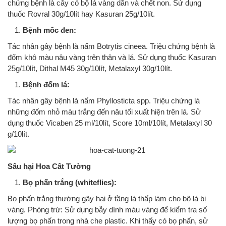
chứng bệnh là cây có bộ lá vàng dần và chết non. Sử dụng
thuốc Rovral 30g/10lít hay Kasuran 25g/10lít.
Bệnh mốc đen:
Tác nhân gây bệnh là nấm Botrytis cineea. Triệu chứng bệnh là
đốm khô màu nâu vàng trên thân và lá. Sử dụng thuốc Kasuran
25g/10lít, Dithal M45 30g/10lít, Metalaxyl 30g/10lít.
Bệnh đốm lá:
Tác nhân gây bệnh là nấm Phyllosticta spp. Triệu chứng là
những đốm nhỏ màu trắng đến nâu tối xuất hiện trên lá. Sử
dụng thuốc Vicaben 25 ml/10lít, Score 10ml/10lít, Metalaxyl 30
g/10lít.
Sâu hại Hoa Cât Tường
Bọ phấn trắng (whiteflies):
Bọ phấn trằng thường gây hại ở tầng lá thấp làm cho bộ lá bị
vàng. Phòng trừ: Sử dụng bẫy dính màu vàng để kiểm tra số
lượng bọ phấn trong nhà che plastic. Khi thấy có bọ phấn, sử