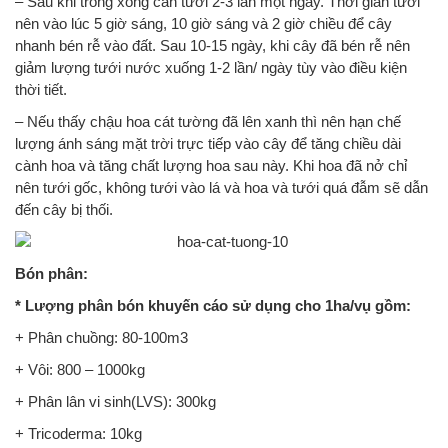
– Sau khi trồng xong cần tưới 2-3 lần một ngày. Thời gian tưới
nên vào lúc 5 giờ sáng, 10 giờ sáng và 2 giờ chiều để cây
nhanh bén rễ vào đất. Sau 10-15 ngày, khi cây đã bén rễ nên
giảm lượng tưới nước xuống 1-2 lần/ ngày tùy vào điều kiện
thời tiết.
– Nếu thấy chậu hoa cát tường đã lên xanh thì nên hạn chế
lượng ánh sáng mặt trời trực tiếp vào cây để tăng chiều dài
cành hoa và tăng chất lượng hoa sau này. Khi hoa đã nở chỉ
nên tưới gốc, không tưới vào lá và hoa và tưới quá đẫm sẽ dẫn
đến cây bị thối.
Bón phân:
* Lượng phân bón khuyến cáo sử dụng cho 1ha/vụ gồm:
+ Phân chuồng: 80-100m3
+ Vôi: 800 – 1000kg
+ Phân lân vi sinh(LVS): 300kg
+ Tricoderma: 10kg