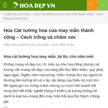
Chăm sóc cây trồng
→
Hoa Cát tường hoa của may mắn thành công – Cách
trồng và chăm sóc
Hoa Cát tường hoa của may mắn thành
công – Cách trồng và chăm sóc
ĐĂNG BỞI
QUANTRI
LÚC
10/11/2020
- LƯỢT XEM: 41295
Hoa cát tường hoa may mắn, tài lộc cho năm mới
Không mang vẻ đẹp rực rỡ, kiêu sa như hoa hồng nhưng cát
tường vẫn mang nét đẹp của nàng tiểu thư đằm thắm, quý phái,
ngọt ngào. Ngắm nhìn cát tường mềm mỏng như lụa người ta
thường liên tưởng tới vẻ e ấp, dịu dàng của thiếu nữ mới lớn.
Bề ngoài gợi sự mỏng manh nhưng sự vươn lên mạnh mẽ
trong thời tiết khắc nghiệt tháng 6 khiến cát tường không hổ
danh là loài hoa mang đến may mắn trải qua thử thách chông
gai.