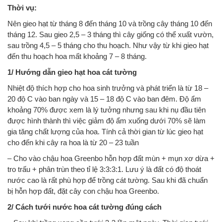
Thời vụ:
Nên gieo hạt từ tháng 8 đến tháng 10 và trồng cây tháng 10 đến
tháng 12. Sau gieo 2,5 – 3 tháng thì cây giống có thể xuất vườn,
sau trồng 4,5 – 5 tháng cho thu hoạch. Như vậy từ khi gieo hạt
đến thu hoạch hoa mất khoảng 7 – 8 tháng.
1/ Hướng dẫn gieo hạt hoa cát tường
Nhiệt độ thích hợp cho hoa sinh trưởng và phát triển là từ 18 –
20 độ C vào ban ngày và 15 – 18 độ C vào ban đêm. Độ ẩm
khoảng 70% được xem là lý tưởng nhưng sau khi nụ đầu tiên
được hình thành thì việc giảm độ ẩm xuống dưới 70% sẽ làm
gia tăng chất lượng của hoa. Tính cả thời gian từ lúc gieo hạt
cho đến khi cây ra hoa là từ 20 – 23 tuần
– Cho vào chậu hoa Greenbo hỗn hợp đất mùn + mụn xơ dừa +
tro trấu + phân trùn theo tỉ lệ 3:3:3:1. Lưu ý là đất có độ thoát
nước cao là rất phù hợp để trồng cát tường. Sau khi đã chuẩn
bị hỗn hợp đất, đặt cây con chậu hoa Greenbo.
2/ Cách tưới nước hoa cát tường đúng cách