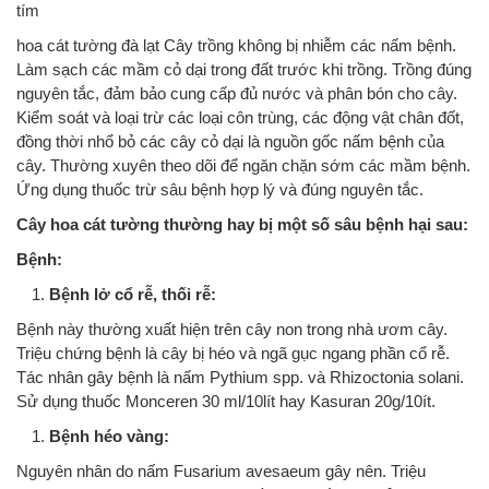
tím
hoa cát tường đà lạt Cây trồng không bị nhiễm các nấm bệnh.
Làm sạch các mầm cỏ dại trong đất trước khi trồng. Trồng đúng
nguyên tắc, đảm bảo cung cấp đủ nước và phân bón cho cây.
Kiểm soát và loại trừ các loại côn trùng, các động vật chân đốt,
đồng thời nhổ bỏ các cây cỏ dại là nguồn gốc nấm bệnh của
cây. Thường xuyên theo dõi để ngăn chặn sớm các mầm bệnh.
Ứng dụng thuốc trừ sâu bệnh hợp lý và đúng nguyên tắc.
Cây hoa cát tường thường hay bị một số sâu bệnh hại sau:
Bệnh:
Bệnh lở cổ rễ, thối rễ:
Bệnh này thường xuất hiện trên cây non trong nhà ươm cây.
Triệu chứng bệnh là cây bị héo và ngã gục ngang phần cổ rễ.
Tác nhân gây bệnh là nấm Pythium spp. và Rhizoctonia solani.
Sử dụng thuốc Monceren 30 ml/10lít hay Kasuran 20g/10ít.
Bệnh héo vàng:
Nguyên nhân do nấm Fusarium avesaeum gây nên. Triệu