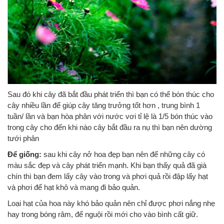
Sau đó khi cây đã bắt đầu phát triển thì bạn có thể bón thúc cho
cây nhiều lần để giúp cây tăng trưởng tốt hơn , trung bình 1
tuần/ lần và bạn hòa phân với nước vơi tỉ lệ là 1/5 bón thúc vào
trong cây cho đến khi nào cây bắt đầu ra nụ thì bạn nên dường
tưới phân
Để giống:
sau khi cây nở hoa đẹp bạn nên để những cây có
màu sắc đẹp và cây phát triển mạnh. Khi bạn thấy quả đã già
chín thì bạn đem lấy cây vào trong và phơi quả rồi đập lấy hạt
và phơi để hạt khô và mang đi bảo quản.
Loại hạt của hoa này khó bảo quản nên chỉ được phơi nắng nhẹ
hay trong bóng râm, để nguội rồi mới cho vào bình cất giữ.