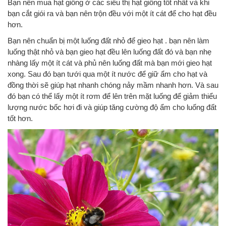
Bạn nên mua hạt giống ở các siêu thị hạt giống tốt nhất và khi
bạn cắt giói ra và bạn nên trộn đều với một ít cát để cho hạt đều
hơn.
Bạn nên chuẩn bị một luống đất nhỏ để gieo hạt . bạn nên làm
luống thật nhỏ và bạn gieo hạt đều lên luống đất đó và bạn nhẹ
nhàng lấy một ít cát và phủ nên luống đất mà bạn mới gieo hạt
xong. Sau đó bạn tưới qua một ít nước để giữ ẩm cho hạt và
đồng thời sẽ giúp hạt nhanh chóng nảy mầm nhanh hơn. Và sau
đó bạn có thể lấy một ít rơm để lên trên mặt luống để giảm thiểu
lượng nước bốc hơi đi và giúp tăng cường độ ẩm cho luống đất
tốt hơn.