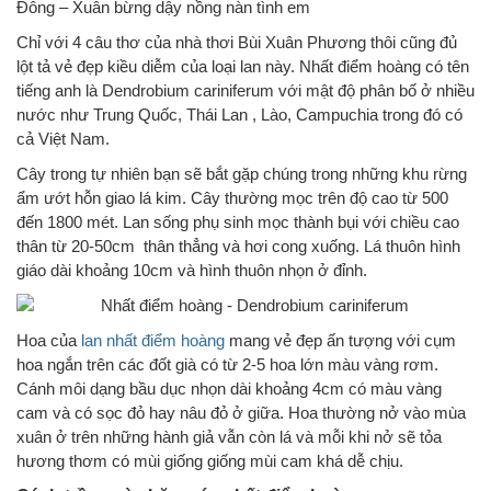
Đông – Xuân bừng dậy nồng nàn tình em
Chỉ với 4 câu thơ của nhà thơi Bùi Xuân Phương thôi cũng đủ
lột tả vẻ đẹp kiều diễm của loại lan này. Nhất điểm hoàng có tên
tiếng anh là Dendrobium cariniferum với mật độ phân bố ở nhiều
nước như Trung Quốc, Thái Lan , Lào, Campuchia trong đó có
cả Việt Nam.
Cây trong tự nhiên bạn sẽ bắt gặp chúng trong những khu rừng
ẩm ướt hỗn giao lá kim. Cây thường mọc trên độ cao từ 500
đến 1800 mét. Lan sống phụ sinh mọc thành bụi với chiều cao
thân từ 20-50cm thân thẳng và hơi cong xuống. Lá thuôn hình
giáo dài khoảng 10cm và hình thuôn nhọn ở đỉnh.
Hoa của
lan nhất điểm hoàng
mang vẻ đẹp ấn tượng với cụm
hoa ngắn trên các đốt già có từ 2-5 hoa lớn màu vàng rơm.
Cánh môi dạng bầu dục nhọn dài khoảng 4cm có màu vàng
cam và có sọc đỏ hay nâu đỏ ở giữa. Hoa thường nở vào mùa
xuân ở trên những hành giả vẫn còn lá và mỗi khi nở sẽ tỏa
hương thơm có mùi giống giống mùi cam khá dễ chịu.