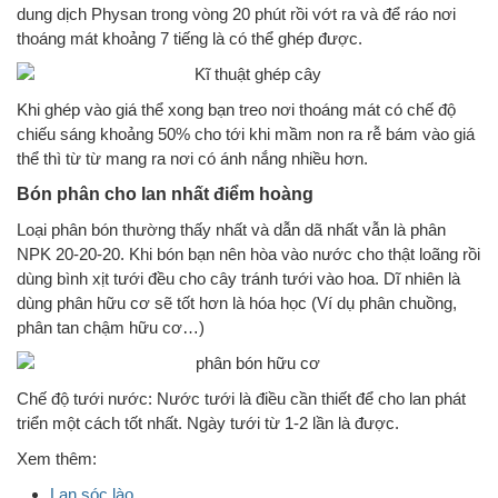
dung dịch Physan trong vòng 20 phút rồi vớt ra và để ráo nơi
thoáng mát khoảng 7 tiếng là có thể ghép được.
Khi ghép vào giá thể xong bạn treo nơi thoáng mát có chế độ
chiếu sáng khoảng 50% cho tới khi mầm non ra rễ bám vào giá
thể thì từ từ mang ra nơi có ánh nắng nhiều hơn.
Bón phân cho lan nhất điểm hoàng
Loại phân bón thường thấy nhất và dẫn dã nhất vẫn là phân
NPK 20-20-20. Khi bón bạn nên hòa vào nước cho thật loãng rồi
dùng bình xịt tưới đều cho cây tránh tưới vào hoa. Dĩ nhiên là
dùng phân hữu cơ sẽ tốt hơn là hóa học (Ví dụ phân chuồng,
phân tan chậm hữu cơ…)
Chế độ tưới nước: Nước tưới là điều cần thiết để cho lan phát
triển một cách tốt nhất. Ngày tưới từ 1-2 lần là được.
Xem thêm:
Lan sóc lào