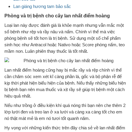
Lan giáng hương tam bảo sắc
Phòng và trị bệnh cho cây lan nhất điểm hoàng
Loại lan này được đánh giá là khỏe mạnh nhưng vẫn mắc một
số bệnh như rệp và rầy nâu và nấm. Chính vì thế mà việc
phòng bệnh sẽ tốt hơn là trị bệnh. Sử dụng một số chế phẩm
sinh học như Antracol hoặc Nativo hoặc Score phòng nấm, teo
mầm non. Luân phiên thay thuốc là tốt nhất.
Lan nhất điểm hoàng cũng hay bị mắc rầy và rệp chính vì thế
cần chăm sóc xem xét kĩ càng phần lá, gốc và bộ phận rễ để
kịp thời phát hiện biểu hiện của bệnh. Nếu thấy những biểu hiện
bị bệnh bạn nên mua thuốc và xịt rầy sẽ giúp trị bệnh một cách
hiệu quả nhất.
Nếu như trồng ở điều kiện khí quá nóng thì bạn nên che thêm 2
lớp lưới đen và treo lan ở xa lưới và càng xa càng tốt cho em
nó thật mát mẻ là em nó tươi tốt quanh năm.
Hy vọng với những kiến thức trên đây chia sẻ về lan nhất điểm