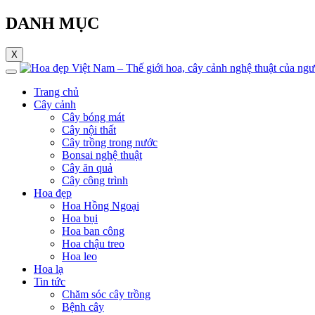
DANH MỤC
X
Trang chủ
Cây cảnh
Cây bóng mát
Cây nội thất
Cây trồng trong nước
Bonsai nghệ thuật
Cây ăn quả
Cây công trình
Hoa đẹp
Hoa Hồng Ngoại
Hoa bụi
Hoa ban công
Hoa chậu treo
Hoa leo
Hoa lạ
Tin tức
Chăm sóc cây trồng
Bệnh cây