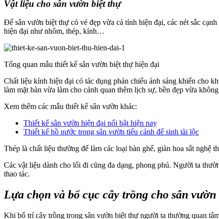
Vật liệu cho sân vườn biệt thự
Để sân vườn biệt thự có vẻ đẹp vừa cá tính hiện đại, các nét sắc cạn
hiện đại như nhôm, thép, kính…
Tổng quan mẫu thiết kế sân vườn biệt thự hiện đại
Chất liệu kính hiện đại có tác dụng phản chiếu ánh sáng khiến cho k
làm mặt bàn vừa làm cho cảnh quan thêm lịch sự, bền đẹp vừa không
Xem thêm các mẫu thiết kế sân vườn khác:
Thiết kế sân vườn hiện đại nổi bật hiện nay
Thiết kế hồ nước trong sân vườn tiểu cảnh để sinh tài lộc
Thép là chất liệu thường để làm các loại bàn ghế, giàn hoa sắt nghệ th
Các vật liệu dành cho lối đi cũng đa dạng, phong phú. Người ta thườn
thao tác.
Lựa chọn và bố cục cây trồng cho sân vườn
Khi bố trí cây trồng trong sân vườn biệt thự người ta thường quan tâ