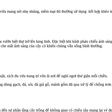
h vừa mang nét nhẹ nhàng, mềm mại thì thường sử dụng kết hợp khẻo léo 
hu vườn biệt thự trở lên lung linh. Đặc biệt khi kính phản chiếu ánh 
 che mất ánh sáng của cây cỏ khiến chúng vẫn sống bình thường.
uật, xích đu vừa trang trí vừa là nơi để nghỉ ngơi thư giãn mỗi chiều.
g dùng gạch, đá, sỏi, đá giả gỗ, mảnh gốm đã qua xử lý để chống trơn t
m đến sự phân tầng cây trồng để không gian có chiều sâu mang lại vẻ đẹ