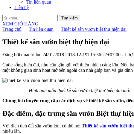
Tin liên quan
Liên hệ
Tìm kiếm
XEM GIỎ HÀNG
Trang chủ
→
Tin liên quan
→
Thiết kế sân vườn biệt thự hiện đại
Thiết kế sân vườn biệt thự hiện đại
Đăng bởi
quantri
lúc
24/01/2018
2018-12-19T15:36:27+07:00
- Lượt
Cuộc sống hiện đại, nhu cầu gần gũi với thiên nhiên càng lớn. Nếu bạ
một không gian sinh hoạt mở bên ngoài căn nhà giúp bạn và gia đình
Hình ảnh mẫu thiết kê sân vườn biệt thư hiện đại mới
Chúng tôi chuyên cung cấp các dịch vụ về thiết kế sân vườn, tiể
Đặc điểm, đặc trưng sân vườn Biệt thự hiệ
Với diện tích đất sân vườn lớn, có thể nói
Thiết kế sân vườn biệt th
nhiều lần.