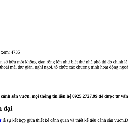
 xem: 4735
n sở hữu một không gian rộng lớn như biệt thự nhà phố thì đó chính là 
 thoải mái thư giãn, nghỉ ngơi, tổ chức các chương trình hoạt động 
u cảnh sân vườn, mọi thông tin liên hệ 0925.2727.99 để được tư vấ
n đại
ự
là sự kết hợp giữa thiết kế cảnh quan và thiết kế tiểu cảnh sân vườn.D