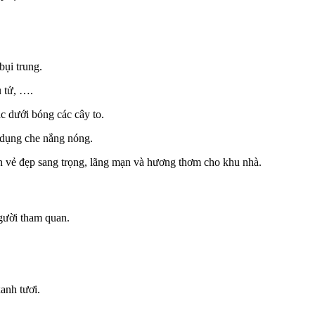
bụi trung.
u tử, ….
c dưới bóng các cây to.
c dụng che nắng nóng.
ến vẻ đẹp sang trọng, lãng mạn và hương thơm cho khu nhà.
gười tham quan.
anh tươi.