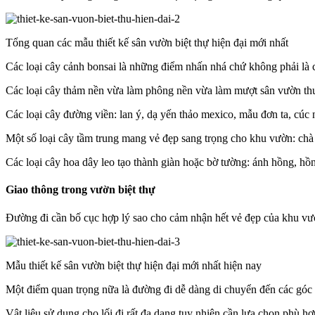
Tổng quan các mẫu thiết kế sân vườn biệt thự hiện đại mới nhất
Các loại cây cảnh bonsai là những điểm nhấn nhá chứ không phải là c
Các loại cây thảm nền vừa làm phông nền vừa làm mượt sân vườn thư
Các loại cây đường viền: lan ý, dạ yến thảo mexico, mẫu đơn ta, c
Một số loại cây tầm trung mang vẻ đẹp sang trọng cho khu vườn: chà
Các loại cây hoa dây leo tạo thành giàn hoặc bờ tường: ánh hồng, h
Giao thông trong vườn biệt thự
Đường đi cần bố cục hợp lý sao cho cảm nhận hết vẻ đẹp của khu vư
Mẫu thiết kế sân vườn biệt thự hiện đại mới nhất hiện nay
Một điểm quan trọng nữa là đường đi dễ dàng di chuyển đến các góc s
Vật liệu sử dụng cho lối đi rất đa dạng tuy nhiên cần lựa chọn phù hợp