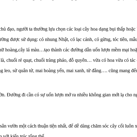
hủ đạo, người ta thường lựa chọn các loại cây hoa dạng bụi thấp hoặc 
ờng được sử dụng: cỏ nhung Nhật, cỏ lạc cảnh, cỏ gừng, tóc tiên, mẫ
úc nữ hoàng,cây lá màu…tạo thành các đường dẫn uốn lượn mềm mại hoặ
 là, chuối rẻ quạt, chuối tràng pháo, đỗ quyên… vừa có hoa vừa có tá
ồng leo, sử quân tử, mai hoàng yến, mai xanh, tử đằng…. cũng mang đ
ờn. Đường đi cần có sự uốn lượn mở ra nhiều không gian mới lạ cho n
ân vườn một cách thuận tiện nhất, để dễ dàng chăm sóc cây cối luôn x
 với kiến trúc tổng thể.