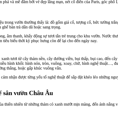
 phá và mê đắm bởi vẻ đẹp lãng mạn, nét cổ điển của Paris, góc phố 
ệu trong vườn thường thấy là: đồ gốm giả cổ, tượng cổ, bức tường trắ
n ghế bàn trà dân dã hoặc sang trọng.
g, âm thanh, khấy động sự tươi tắn trẻ trung cho khu vườn. Nước thư
 tiêu biểu thời kỳ phục hưng còn để lại cho đến ngày nay.
 xanh tươi từ cây thảm nền, cây đường viền, bụi thấp, bụi cao, đến câ
iều hình khối: hình nón, tròn, vuông, xoay, chữ, hình nghệ thuật…, đư
ng thẳng, hoặc gấp khúc vuông vắn.
cảm nhận được từng yếu tố nghệ thuật để sắp đặt khéo léo những nguyê
kế sân vườn Châu Âu
a thiên nhiên từ những thảm cỏ xanh mướt mịn màng, đến ánh nắng vàn