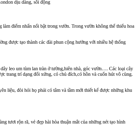
London dịu dàng, sôi động
ng làm điểm nhấn nổi bật trong vườn. Trong vườn không thể thiếu hoa
ờng được tạo thành các đài phun cộng hưởng với nhiều hệ thống
y dây leo um tùm lan tràn ở tường,hiên nhà, góc vườn…. Các loại cây
ợc trang trí dạng đối xứng, có chủ đích,có hồn và cuốn hút vô cùng.
n liệu, đòi hỏi họ phải có tâm và tầm mới thiết kế được những khu
g tươi rộn rã, vẻ đẹp hài hòa thuận mắt của những nét tạo hình