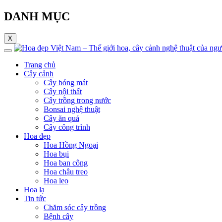
DANH MỤC
X
Trang chủ
Cây cảnh
Cây bóng mát
Cây nội thất
Cây trồng trong nước
Bonsai nghệ thuật
Cây ăn quả
Cây công trình
Hoa đẹp
Hoa Hồng Ngoại
Hoa bụi
Hoa ban công
Hoa chậu treo
Hoa leo
Hoa lạ
Tin tức
Chăm sóc cây trồng
Bệnh cây