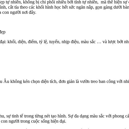
ự nhiên, không bị chi phối nhiều bởi tính tự nhiên, mà thể hiện sự c
ình, cắt tỉa theo các khối hình học hết sức ngăn nắp, gọn gàng dưới bà
 con người nơi đây.
đẹp
: khối, diện, điểm, tỷ lệ, tuyến, nhịp điệu, màu sắc … và lược bớt nhữ
 Âu không kén chọn diện tích, đơn giản là vườn treo ban công với nhi
hu, sự tinh tế trong từng nét tạo hình. Sự đa dạng màu sắc với phong
 con người trong cuộc sống hiện đại.