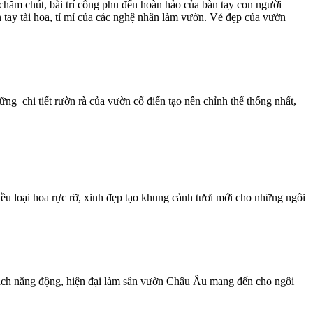
hăm chút, bài trí công phu đến hoàn hảo của bàn tay con người
n tay tài hoa, tỉ mỉ của các nghệ nhân làm vườn. Vẻ đẹp của vườn
ng chi tiết rườn rà của vườn cổ điển tạo nên chỉnh thể thống nhất,
ều loại hoa rực rỡ, xinh đẹp tạo khung cảnh tươi mới cho những ngôi
 cách năng động, hiện đại làm sân vườn Châu Âu mang đến cho ngôi