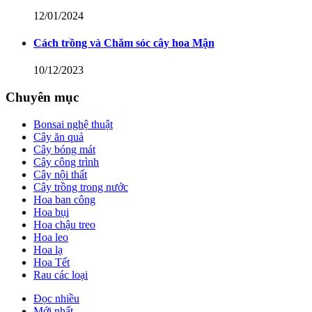
12/01/2024
Cách trồng và Chăm sóc cây hoa Mận
10/12/2023
Chuyên mục
Bonsai nghệ thuật
Cây ăn quả
Cây bóng mát
Cây công trình
Cây nội thất
Cây trồng trong nước
Hoa ban công
Hoa bụi
Hoa chậu treo
Hoa leo
Hoa lạ
Hoa Tết
Rau các loại
Đọc nhiều
Mới nhất