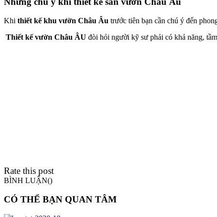
Những chú ý khi thiết kế sân vườn Châu Âu
Khi
thiết kế khu vườn Châu Âu
trước tiên bạn cần chú ý đến phong
Thiết kế vườn Châu ÂU
đòi hỏi người kỹ sư phải có khả năng, tầm 
Rate this post
BÌNH LUẬN(
)
CÓ THỂ BẠN QUAN TÂM