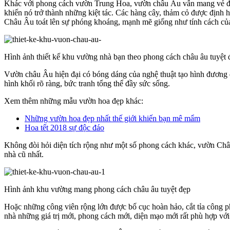
Khác với phong cách vườn Trung Hoa, vườn châu Âu vẫn mang vẻ đẹp t
khiến nó trở thành những kiệt tác. Các hàng cây, thảm cỏ được định h
Châu Âu toát lên sự phóng khoáng, mạnh mẽ giống như tính cách của
Hình ảnh thiết kế khu vường nhà bạn theo phong cách châu âu tuyệt 
Vườn châu Âu hiện đại có bóng dáng của nghệ thuật tạo hình đương đại
hình khối rõ ràng, bức tranh tổng thể đầy sức sống.
Xem thêm những mẫu vườn hoa đẹp khác:
Những vườn hoa đẹp nhất thế giới khiến bạn mê mẩm
Hoa tết 2018 sự độc đáo
Không đòi hỏi diện tích rộng như một số phong cách khác, vườn Châu
nhà cũ nhất.
Hình ảnh khu vường mang phong cách châu âu tuyệt đẹp
Hoặc những công viên rộng lớn được bố cục hoàn hảo, cắt tỉa công p
nhà những giá trị mới, phong cách mới, diện mạo mới rất phù hợp với