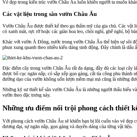
Vẻ đẹp trong kiến trúc vườn Châu Âu luôn khiến người ta muốn khám
Các vật liệu trong sân vườn Châu Âu
Vườn Châu Âu được thiết kế theo gu thẩm mỹ của gia chủ. Các vật li
cỏ xanh mát, rực rỡ hoặc các giàn hoa leo, chòi nghỉ, ghế nghỉ, bộ bà
Khác với vườn Á Đông, nước trong vườn Châu Âu thể hiện sự sôi độn
phun xung quanh theo nhiều kiểu dáng sinh động. Đây chính là dấu ấn
Đặc điểm cây trong vườn Châu Âu rất đa dạng, đầy đủ các loại cây lá
được bố cục ngăn nắp, có sắp xếp gọn gàng, cắt tỉa công phu thành nh
đường dạo của vườn không uốn lượn mềm mại mà cũng là những đườ
Những kỹ sư thiết kế sân vườn Châu Âu là những người thấu hiểu và 
vườn theo đặc trưng này.
Những ưu điểm nổi trội phong cách thiết 
Với phong cách vườn Châu Âu sẽ khiến bạn bị lôi cuốn vào vẻ đẹp củ
đương đại, sự ngăn nắp, gọn gàng và duyên dáng của từng vật liệu.