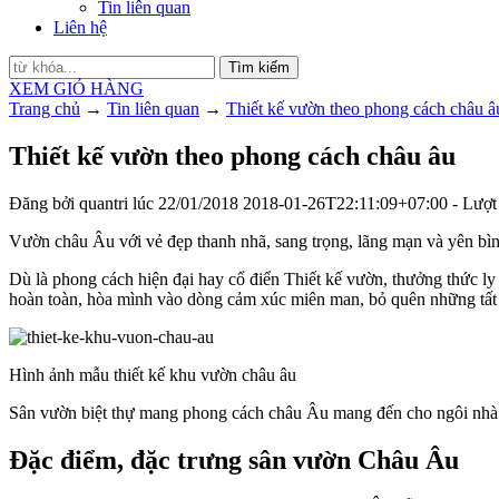
Tin liên quan
Liên hệ
Tìm kiếm
XEM GIỎ HÀNG
Trang chủ
→
Tin liên quan
→
Thiết kế vườn theo phong cách châu â
Thiết kế vườn theo phong cách châu âu
Đăng bởi
quantri
lúc
22/01/2018
2018-01-26T22:11:09+07:00
- Lượt
Vườn châu Âu với vẻ đẹp thanh nhã, sang trọng, lãng mạn và yên bình
Dù là phong cách hiện đại hay cổ điển Thiết kế vườn, thưởng thức 
hoàn toàn, hòa mình vào dòng cảm xúc miên man, bỏ quên những tất 
Hình ảnh mẫu thiết kế khu vườn châu âu
Sân vườn biệt thự mang phong cách châu Âu mang đến cho ngôi nhà 
Đặc điểm, đặc trưng sân vườn Châu Âu