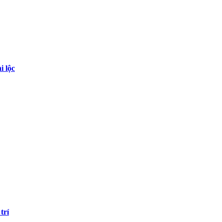
i lộc
trí