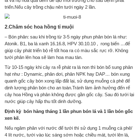
lá và nụ hoa qua đêm dễ tạo môi trường cho sâu bệnh phát
triển.Nếu cây trồng chậu nên tưới ngày 2 lần.
2.Chăm sóc hoa hồng tỉ muội
– Bón phân: sau khi trồng từ 3-5 ngày phun phân bón lá như:
Atonik. B1, ba lá xanh 16.16.8, HPV 30.10.10 , rong biển …để
giúp cây phát triển bộ rễ tốt hoa ra có màu sắc rực rỡ. Không
tưới phân lên hoa sẽ làm hoa mau tàn.
Từ 10-15 ngày khi cây ra rễ phát ra lá non thì bón bổ sung phân
hạt như : Dynamic, phân dơi, phân NPK hay DAP… bón xung
quanh gốc cây bón xong lấp đất lại, sử dụng muỗng cà phê để
dịnh lượng phân bón cho an toàn.Tránh làm ảnh hưởng đến rể
cây hoa Hồng và phân không được gần gốc cây. Sau đó tưới lại
nước giúp cây hấp thu tốt dinh dưỡng.
Định kỳ bón hàng tháng 1 lần phun bón lá và 1 lần bón gốc
xen kẽ.
Nếu ngâm phân với nước để tưới thì sử dụng 1 muỗng cà phê/
4 lít nước, tưới vào lúc sáng sớm hoặc chiều mát, tưới lên lá,