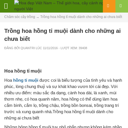
Chăm sóc cây trồng
→
Trồng hoa hồng tỉ muội dành cho những ai chưa biết
Trồng hoa hồng tỉ muội dành cho những ai
chưa biết
ĐĂNG BỞI
QUANTRI
LÚC
11/11/2016
- LƯỢT XEM: 39408
Hoa hồng tỉ muội
Hoa
hồng tỉ muội
được coi là biểu tư­ợng của tình yêu và hạnh
phúc, lòng chung thuỷ và sự khát khao v­ươn tới cái đẹp. Với
nhiều ư­u điểm: màu sắc đa dạng, cành hoa dài, lá xanh, mùi
thơm nhẹ, có hoa quanh năm, hoa hồng có thể dùng làm hoa
cắm bình, cắm lọ, trồng chậu, trồng bồn bonsai, trồng trang trí
tr­ước và xung quanh nhà.Trồng hoa hồng tỉ muội dành cho
những ai chưa biết
Những bông hồng tỉ muội tuy nhỏ nhắn nhưng không kém phần