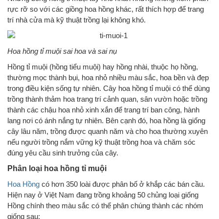
rực rỡ so với các giồng hoa hồng khác, rất thích hợp để trang
trí nhà cửa mà kỹ thuật trồng lại không khó.
Hoa hồng tỉ muội sai hoa và sai nụ
Hồng tỉ muội (hồng tiểu muội) hay hồng nhài, thuộc họ hồng,
thường mọc thành bụi, hoa nhỏ nhiều màu sắc, hoa bền và đẹp
trong điều kiện sống tự nhiên. Cây hoa hồng tỉ muội có thể dùng
trồng thành thảm hoa trang trí cảnh quan, sân vườn hoặc trồng
thành các chậu hoa nhỏ xinh xắn để trang trí ban công, hành
lang nơi có ánh nắng tự nhiên. Bên cạnh đó, hoa hồng là giống
cây lâu năm, trồng được quanh năm và cho hoa thường xuyên
nếu người trồng nắm vững kỹ thuật trồng hoa và chăm sóc
đúng yêu cầu sinh trưởng của cây.
Phân loại hoa hồng tỉ muội
Hoa Hồng
có hơn 350 loài đ­ược phân bố ở khắp các bán cầu.
Hiện nay ở Việt Nam đang trồng khoảng 50 chủng loại giống
Hồng chính theo màu sắc có thể phân chúng thành các nhóm
giống sau: