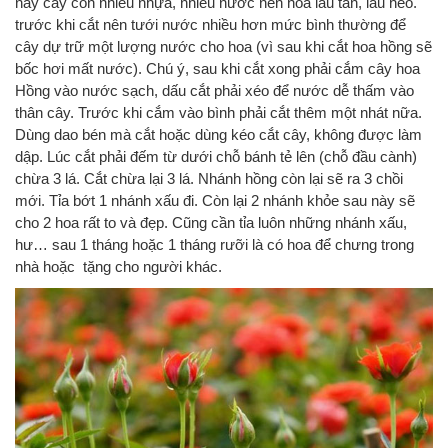
này cây còn nhiều nhựa, nhiều nước nên hoa lâu tàn, lâu héo.
trước khi cắt nên tưới nước nhiều hơn mức bình thường để
cây dự trữ một lượng nước cho hoa (vì sau khi cắt hoa hồng sẽ
bốc hơi mất nước). Chú ý, sau khi cắt xong phải cắm cây hoa
Hồng vào nước sạch, dấu cắt phải xéo để nước dễ thấm vào
thân cây. Trước khi cắm vào bình phải cắt thêm một nhát nữa.
Dùng dao bén mà cắt hoặc dùng kéo cắt cây, không được làm
dập. Lúc cắt phải đếm từ dưới chỗ bánh tẻ lên (chỗ đầu cành)
chừa 3 lá. Cắt chừa lại 3 lá. Nhánh hồng còn lại sẽ ra 3 chồi
mới. Tỉa bớt 1 nhánh xấu đi. Còn lại 2 nhánh khỏe sau này sẽ
cho 2 hoa rất to và đẹp. Cũng cần tỉa luôn những nhánh xấu,
hư… sau 1 tháng hoặc 1 tháng rưỡi là có hoa để chưng trong
nhà hoặc tặng cho người khác.