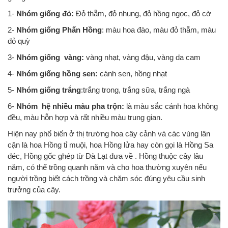
1-
Nhóm giống đỏ:
Đỏ thẫm, đỏ nhung, đỏ hồng ngọc, đỏ cờ
2-
Nhóm giống Phấn Hồng
: màu hoa đào, màu đỏ thẫm, màu
đỏ quỳ
3-
Nhóm giống vàng:
vàng nhạt, vàng đậu, vàng da cam
4-
Nhóm giống hồng sen:
cánh sen, hồng nhạt
5-
Nhóm giống trắng
:trắng trong, trắng sữa, trắng ngà
6-
Nhóm hệ nhiều màu pha trộn:
là màu sắc cánh hoa không
đều, màu hỗn hợp và rất nhiều màu trung gian.
Hiện nay phổ biến ở thị trường hoa cây cảnh và các vùng lân
cận là hoa Hồng tỉ muội, hoa Hồng lửa hay còn gọi là Hồng Sa
đéc, Hồng gốc ghép từ Đà Lạt đưa về . Hồng thuộc cây lâu
năm, có thể trồng quanh năm và cho hoa thường xuyên nếu
người trồng biết cách trồng và chăm sóc đúng yêu cầu sinh
trưởng của cây.