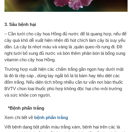
3. Sâu bệnh hại
– Cần tưới cho cây hoa Hồng đủ nước để lá quang hợp, nếu để
cây quá khô dễ xuất hiện nhện đỏ hút chích làm cây bị suy yếu
dần. Lá cây bị nhợt màu và vàng lá ,quăn queo rồi rụng đi. Đề
nghị tưới bổ sung đủ nước và bón thêm phân bón lá bổng sung
vitamin cho cây hoa Hồng.
Trường hợp xuất hiện các chấm trắng gần ngọn hay dưới mặt
lá đó là rệp sáp , dùng tay ngắt bỏ lá bị bám hay tiêu diệt các
đốm trắng. Nếu diện tích trồng nhiều cần tư vấn nơi bán thuốc
BVTV chon loại thuốc phù hợp không độc hại cho môi trường
và sức khỏe con người.
*Bệnh phấn trắng
Xem chi tiết về
bệnh phấn trắng
Vết bệnh dạng bột phấn màu trắng xám, bệnh hại trên các lá