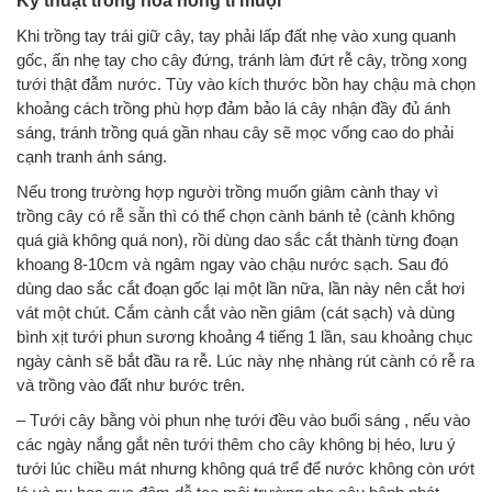
Kỹ thuật trồng hoa hồng tỉ muội
Khi trồng tay trái giữ cây, tay phải lấp đất nhẹ vào xung quanh
gốc, ấn nhẹ tay cho cây đứng, tránh làm đứt rễ cây, trồng xong
tưới thật đẫm nước. Tùy vào kích thước bồn hay chậu mà chọn
khoảng cách trồng phù hợp đảm bảo lá cây nhận đầy đủ ánh
sáng, tránh trồng quá gần nhau cây sẽ mọc vống cao do phải
cạnh tranh ánh sáng.
Nếu trong trường hợp người trồng muốn giâm cành thay vì
trồng cây có rễ sẵn thì có thể chọn cành bánh tẻ (cành không
quá già không quá non), rồi dùng dao sắc cắt thành từng đoạn
khoang 8-10cm và ngâm ngay vào chậu nước sạch. Sau đó
dùng dao sắc cắt đoạn gốc lại một lần nữa, lần này nên cắt hơi
vát một chút. Cắm cành cắt vào nền giâm (cát sạch) và dùng
bình xịt tưới phun sương khoảng 4 tiếng 1 lần, sau khoảng chục
ngày cành sẽ bắt đầu ra rễ. Lúc này nhẹ nhàng rút cành có rễ ra
và trồng vào đất như bước trên.
– Tưới cây bằng vòi phun nhẹ tưới đều vào buổi sáng , nếu vào
các ngày nắng gắt nên tưới thêm cho cây không bị héo, lưu ý
tưới lúc chiều mát nhưng không quá trể để nước không còn ướt