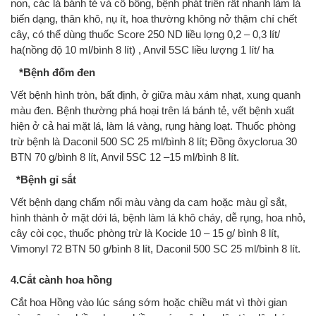
non, các lá bánh tẻ và cổ bông, bệnh phát triển rất nhanh làm lá
biến dạng, thân khô, nụ ít, hoa th­ường không nở thậm chí chết
cây, có thể dùng thuốc Score 250 ND liều l­ợng 0,2 – 0,3 lít/
ha(nồng độ 10 ml/bình 8 lít) , Anvil 5SC liều l­ượng 1 lít/ ha
*Bệnh đốm đen
Vết bệnh hình tròn, bất định, ở giữa màu xám nhạt, xung quanh
màu đen. Bệnh thư­ờng phá hoại trên lá bánh tẻ, vết bệnh xuất
hiện ở cả hai mặt lá, làm lá vàng, rụng hàng loạt. Thuốc phòng
trừ bệnh là Daconil 500 SC 25 ml/bình 8 lít; Đồng ôxyclorua 30
BTN 70 g/bình 8 lít, Anvil 5SC 12 –15 ml/bình 8 lít.
*Bệnh gỉ sắt
Vết bệnh dạng chấm nổi màu vàng da cam hoặc màu gỉ sắt,
hình thành ở mặt d­ới lá, bệnh làm lá khô cháy, dễ rụng, hoa nhỏ,
cây còi cọc, thuốc phòng trừ là Kocide 10 – 15 g/ bình 8 lít,
Vimonyl 72 BTN 50 g/bình 8 lít, Daconil 500 SC 25 ml/bình 8 lít.
4.Cắt cành hoa hồng
Cắt hoa Hồng vào lúc sáng sớm hoặc chiều mát vì thời gian