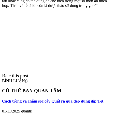
rau khác cũng có thể dùng để chế biến trong một số món ăn thích
hợp. Thân và rễ lá lốt còn là dược thảo sử dụng trong gia đình.
Rate this post
BÌNH LUẬN(
)
CÓ THỂ BẠN QUAN TÂM
Cách trồng và chăm sóc cây Quất ra quả đẹp đúng dịp Tết
01/11/2025
quantri