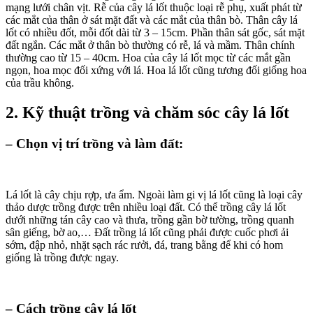
mạng lưới chân vịt. Rễ của cây lá lốt thuộc loại rễ phụ, xuất phát từ
các mắt của thân ở sát mặt đất và các mắt của thân bò. Thân cây lá
lốt có nhiều đốt, mỗi đốt dài từ 3 – 15cm. Phần thân sát gốc, sát mặt
đất ngắn. Các mắt ở thân bò thường có rễ, lá và mầm. Thân chính
thường cao từ 15 – 40cm. Hoa của cây lá lốt mọc từ các mắt gần
ngọn, hoa mọc đối xứng với lá. Hoa lá lốt cũng tương đối giống hoa
của trầu không.
2. Kỹ thuật trồng và chăm sóc cây lá lốt
– Chọn vị trí trồng và làm đất:
Lá lốt là cây chịu rợp, ưa ẩm. Ngoài làm gi vị lá lốt cũng là loại cây
thảo dược trồng được trên nhiều loại đất. Có thể trồng cây lá lốt
dưới những tán cây cao và thưa, trồng gần bờ tường, trồng quanh
sân giếng, bờ ao,… Đất trồng lá lốt cũng phải được cuốc phơi ải
sớm, đập nhỏ, nhặt sạch rác rưởi, đá, trang bằng để khi có hom
giống là trồng được ngay.
– Cách trồng cây lá lốt