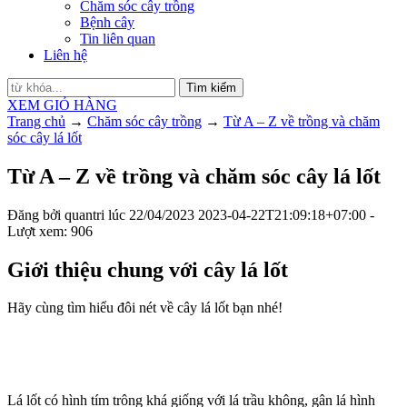
Chăm sóc cây trồng
Bệnh cây
Tin liên quan
Liên hệ
Tìm kiếm
XEM GIỎ HÀNG
Trang chủ
→
Chăm sóc cây trồng
→
Từ A – Z về trồng và chăm
sóc cây lá lốt
Từ A – Z về trồng và chăm sóc cây lá lốt
Đăng bởi
quantri
lúc
22/04/2023
2023-04-22T21:09:18+07:00
-
Lượt xem: 906
Giới thiệu chung với cây lá lốt
Hãy cùng tìm hiểu đôi nét về cây lá lốt bạn nhé!
Lá lốt có hình tím trông khá giống với lá trầu không, gân lá hình