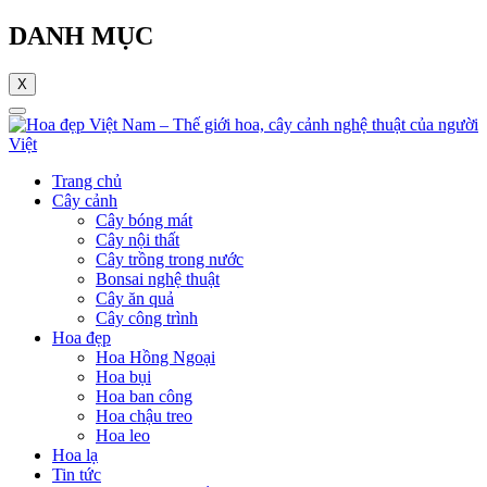
DANH MỤC
X
Trang chủ
Cây cảnh
Cây bóng mát
Cây nội thất
Cây trồng trong nước
Bonsai nghệ thuật
Cây ăn quả
Cây công trình
Hoa đẹp
Hoa Hồng Ngoại
Hoa bụi
Hoa ban công
Hoa chậu treo
Hoa leo
Hoa lạ
Tin tức