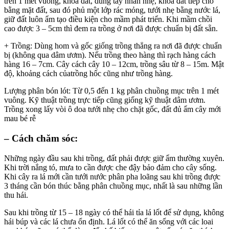
trên 1 mét vuông, khỏa dất, dùng tay nhấn nhẹ, khỏa đất tiếp cho
bằng mặt đất, sau đó phủ một lớp rác mỏng, tưới nhẹ bằng nước lá,
giữ đất luôn ẩm tạo điều kiện cho mầm phát triển. Khi mầm chồi
cao được 3 – 5cm thì đem ra trồng ở nơi đã được chuẩn bị đất sẵn.
+ Trồng: Dùng hom và gốc giống trồng thẳng ra nơi đã được chuẩn
bị (không qua dâm ươm). Nếu trồng theo hàng thì rạch hàng cách
hàng 16 – 7cm. Cây cách cây 10 – 12cm, trồng sâu từ 8 – 15m. Mật
độ, khoảng cách củatrồng hốc cũng như trồng hàng.
Lượng phân bón lót: Từ 0,5 đến 1 kg phân chuồng mục trên 1 mét
vuông. Kỹ thuật trồng trực tiếp cũng giống kỹ thuật dâm ươm.
Trồng xong lấy vòi ô doa tưới nhẹ cho chặt gốc, đất đủ ẩm cây mới
mau bé rễ
– Cách chăm sóc:
Những ngày đầu sau khi trồng, đất phải được giữ ẩm thường xuyên.
Khi trời nắng tó, mưa to cần được che đậy bảo đảm cho cây sống.
Khi cây ra lá mới cần tưới nước phân pha loãng sau khi trồng được
3 tháng cần bón thúc bằng phân chuồng mục, nhất là sau những lần
thu hái.
Sau khi trồng từ 15 – 18 ngày có thể hái tỉa lá lốt để sử dụng, không
hái búp và các lá chưa ổn định. Lá lốt có thể ăn sống với các loai