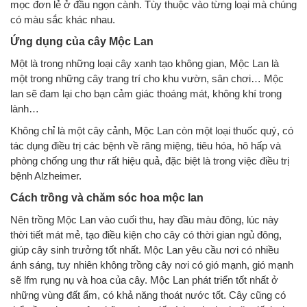
mọc đơn lẻ ở đầu ngọn cành. Tùy thuộc vào từng loại mà chúng
có màu sắc khác nhau.
Ứng dụng của cây Mộc Lan
Một là trong những loại cây xanh tạo không gian, Mộc Lan là
một trong những cây trang trí cho khu vườn, sân chơi… Mộc
lan sẽ đam lại cho bạn cảm giác thoáng mát, không khí trong
lành…
Không chỉ là một cây cảnh, Mộc Lan còn một loại thuốc quý, có
tác dụng điều trị các bệnh về răng miệng, tiêu hóa, hô hấp và
phòng chống ung thư rất hiệu quả, đặc biệt là trong việc điều trị
bệnh Alzheimer.
Cách trồng và chăm sóc hoa mộc lan
Nên trồng Mộc Lan vào cuối thu, hay đầu màu đông, lúc này
thời tiết mát mẻ, tạo điều kiện cho cây có thời gian ngủ đông,
giúp cây sinh trưởng tốt nhất. Mộc Lan yêu cầu nơi có nhiều
ánh sáng, tuy nhiên không trồng cây nơi có gió mạnh, gió mạnh
sẽ lfm rụng nụ và hoa của cây. Mộc Lan phát triển tốt nhất ở
những vùng đất ẩm, có khả năng thoát nước tốt. Cây cũng có