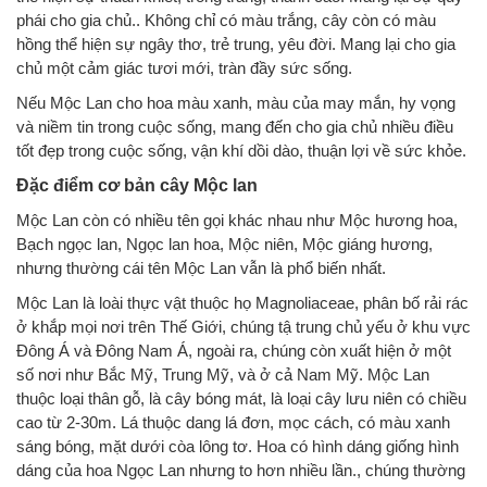
phái cho gia chủ.. Không chỉ có màu trắng, cây còn có màu
hồng thể hiện sự ngây thơ, trẻ trung, yêu đời. Mang lại cho gia
chủ một cảm giác tươi mới, tràn đầy sức sống.
Nếu Mộc Lan cho hoa màu xanh, màu của may mắn, hy vọng
và niềm tin trong cuộc sống, mang đến cho gia chủ nhiều điều
tốt đẹp trong cuộc sống, vận khí dồi dào, thuận lợi về sức khỏe.
Đặc điểm cơ bản cây Mộc lan
Mộc Lan còn có nhiều tên gọi khác nhau như Mộc hương hoa,
Bạch ngọc lan, Ngọc lan hoa, Mộc niên, Mộc giáng hương,
nhưng thường cái tên Mộc Lan vẫn là phổ biến nhất.
Mộc Lan là loài thực vật thuộc họ Magnoliaceae, phân bố rải rác
ở khắp mọi nơi trên Thế Giới, chúng tậ trung chủ yếu ở khu vực
Đông Á và Đông Nam Á, ngoài ra, chúng còn xuất hiện ở một
số nơi như Bắc Mỹ, Trung Mỹ, và ở cả Nam Mỹ. Mộc Lan
thuộc loại thân gỗ, là cây bóng mát, là loại cây lưu niên có chiều
cao từ 2-30m. Lá thuộc dang lá đơn, mọc cách, có màu xanh
sáng bóng, mặt dưới còa lông tơ. Hoa có hình dáng giống hình
dáng của hoa Ngọc Lan nhưng to hơn nhiều lần., chúng thường