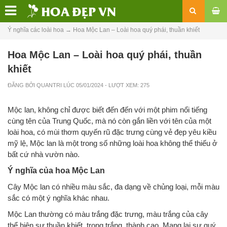
Ý nghĩa các loài hoa
→
Hoa Mộc Lan – Loài hoa quý phái, thuần khiết
Hoa Mộc Lan – Loài hoa quý phái, thuần
khiết
ĐĂNG BỞI
QUANTRI
LÚC
05/01/2024
- LƯỢT XEM: 275
Mộc lan, không chỉ được biết đến đến với một phim nổi tiếng
cùng tên của Trung Quốc, mà nó còn gắn liền với tên của một
loài hoa, có mùi thơm quyến rũ đặc trưng cùng vẻ đẹp yêu kiều
mỹ lệ, Mộc lan là một trong số những loài hoa không thể thiếu ở
bất cứ nhà vườn nào.
Ý nghĩa của hoa Mộc Lan
Cây Mộc lan có nhiều màu sắc, đa dạng về chủng loại, mỗi màu
sắc có một ý nghĩa khác nhau.
Mộc Lan thường có màu trắng đặc trưng, màu trắng của cây
thể hiện sự thuần khiết, trong trắng, thành cao. Mang lại sự quý