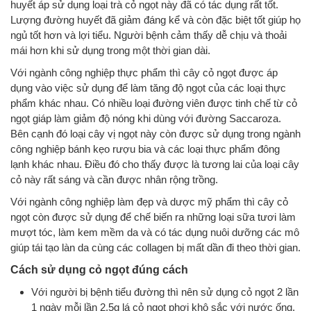
huyết áp sử dụng loại trà cỏ ngọt này đã có tác dụng rất tốt.
Lượng đường huyết đã giảm đáng kể và còn đặc biệt tốt giúp họ
ngủ tốt hơn và lợi tiểu. Người bệnh cảm thấy dễ chịu và thoải
mái hơn khi sử dụng trong một thời gian dài.
Với ngành công nghiệp thực phẩm thì cây cỏ ngọt được áp
dụng vào việc sử dụng để làm tăng độ ngọt của các loại thực
phẩm khác nhau. Có nhiều loại đường viên được tinh chế từ cỏ
ngọt giáp làm giảm độ nóng khi dùng với đường Saccaroza.
Bên cạnh đó loại cây vị ngọt này còn được sử dụng trong ngành
công nghiệp bánh kẹo rượu bia và các loại thực phẩm đông
lạnh khác nhau. Điều đó cho thấy được là tương lai của loại cây
cỏ này rất sáng và cần được nhân rộng trồng.
Với ngành công nghiệp làm đẹp và dược mỹ phẩm thì cây cỏ
ngọt còn được sử dụng để chế biến ra những loại sữa tươi làm
mượt tóc, làm kem mềm da và có tác dụng nuôi dưỡng các mô
giúp tái tạo làn da cùng các collagen bị mất dần đi theo thời gian.
Cách sử dụng cỏ ngọt đúng cách
Với người bị bệnh tiểu đường thì nên sử dụng cỏ ngọt 2 lần
1 ngày mỗi lần 2,5g lá cỏ ngọt phơi khô sắc với nước ống.