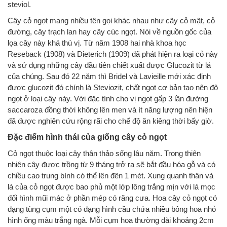
steviol.
Cây cỏ ngọt mang nhiều tên gọi khác nhau như cây cỏ mật, cỏ
đường, cây trạch lan hay cây cúc ngọt. Nói về nguồn gốc của
lọa cây này khá thú vị. Từ năm 1908 hai nhà khoa học
Reseback (1908) và Dieterich (1909) đã phát hiện ra loại cỏ này
và sử dụng những cây đầu tiên chiết xuất được Glucozit từ lá
của chúng. Sau đó 22 năm thì Bridel và Lavieille mới xác định
được glucozit đó chính là Steviozit, chất ngọt cơ bản tạo nên độ
ngọt ở loại cây này. Với đặc tính cho vị ngọt gấp 3 lần đường
saccaroza đồng thời không lên men và ít năng lượng nên hiện
đã được nghiên cứu rộng rãi cho chế độ ăn kiêng thời bấy giờ.
Đặc điểm hình thái của giống cây cỏ ngọt
Cỏ ngọt thuộc loại cây thân thảo sống lâu năm. Trong thiên
nhiên cây được trồng từ 9 tháng trở ra sẽ bắt đầu hóa gỗ và có
chiều cao trung bình có thể lên đên 1 mét. Xung quanh thân và
lá của cỏ ngọt được bao phủ một lớp lông trắng mịn với lá mọc
đối hình mũi mác ở phần mép có răng cưa. Hoa cây cỏ ngọt có
dạng tùng cụm một có dạng hình cầu chứa nhiều bông hoa nhỏ
hình ống màu trắng ngà. Mỗi cụm hoa thường dài khoảng 2cm