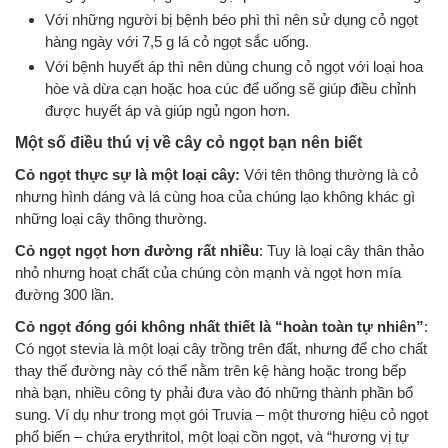
Với những người bị bệnh béo phì thì nên sử dụng cỏ ngọt
hàng ngày với 7,5 g lá cỏ ngọt sắc uống.
Với bệnh huyết áp thì nên dùng chung cỏ ngọt với loại hoa
hòe và dừa cạn hoặc hoa cúc để uống sẽ giúp điều chỉnh
được huyết áp và giúp ngủ ngon hơn.
Một số điều thú vị về cây cỏ ngọt bạn nên biết
Cỏ ngọt thực sự là một loại cây:
Với tên thông thường là cỏ
nhưng hình dáng và lá cùng hoa của chúng lạo không khác gì
những loại cây thông thường.
Cỏ ngọt ngọt hơn đường rất nhiều
: Tuy là loại cây thân thảo
nhỏ nhưng hoạt chất của chúng còn mạnh và ngọt hơn mía
đường 300 lần.
Cỏ ngọt đóng gói không nhất thiết là “hoàn toàn tự nhiên”
:
Có ngọt stevia là một loại cây trồng trên đất, nhưng để cho chất
thay thế đường này có thể nằm trên kệ hàng hoặc trong bếp
nhà bạn, nhiều công ty phải đưa vào đó những thành phần bổ
sung. Ví dụ như trong mọt gói Truvia – một thương hiệu cỏ ngọt
phổ biến – chứa erythritol, một loại cồn ngọt, và “hương vị tự