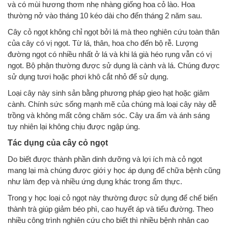
và có mùi hương thơm nhẹ nhàng giống hoa cỏ lào. Hoa
thường nở vào tháng 10 kéo dài cho đến tháng 2 năm sau.
Cây cỏ ngọt không chỉ ngọt bởi lá mà theo nghiên cứu toàn thân
của cây có vị ngọt. Từ lá, thân, hoa cho đến bộ rễ. Lượng
đường ngọt có nhiều nhất ở lá và khi lá già héo rụng vẫn có vị
ngọt. Bộ phận thường được sử dụng là cành và lá. Chúng được
sử dụng tươi hoặc phơi khô cắt nhỏ để sử dụng.
Loại cây này sinh sản bằng phương pháp gieo hạt hoặc giâm
cành. Chính sức sống mạnh mẽ của chúng mà loại cây này dễ
trồng và không mất công chăm sóc. Cây ưa ẩm và ánh sáng
tuy nhiên lại không chịu được ngập úng.
Tác dụng của cây cỏ ngọt
Do biết được thành phần dinh dưỡng và lợi ích mà cỏ ngọt
mang lại mà chúng được giới y học áp dụng để chữa bệnh cũng
như làm đẹp và nhiều ứng dụng khác trong ẩm thực.
Trong y học loại cỏ ngọt này thường được sử dụng để chế biến
thành trà giúp giảm béo phì, cao huyết áp và tiểu đường. Theo
nhiều công trình nghiên cứu cho biết thì nhiều bệnh nhân cao