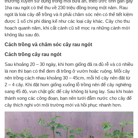
thường xuyên sử dụng trong mỗi bữa ăn, theo ước tính gần gây
1ha rau ngót có thể thu về 230 triệu đồng trong một năm. Rau
ngót là loài cây dễ trồng và ít phải chăm sóc nên có thế tiết kiệm
được 1 số chi phí đáng kể như các loại cây khác. Cây cho thu
hoạch quanh năm, khi cắt cành cũ sẽ mọc ra những cành mới
không lâu sau đó.
Cách trồng và chăm sóc cây rau ngót
Cách trồng cây rau ngót
Sau khoảng 20 – 30 ngày, khi hom giống đã ra đủ rễ và có nhiều
lá non thì bạn có thể đem đi trồng ở vườn hoặc ruộng. Mỗi cây
nên trồng cách nhau khoảng 30 – 45cm, mỗi hố cây nên đặt từ
2 – 4 cây. Khi đặt hom giống xuống lỗ trồng nên để cây nghiêng
sang 45 độ, vun chặt gốc để cây không bị lung lay. Sau khi hoàn
thành xong các công đoạn, bạn nên tưới đẫm nước cho cây để
cây thích nghi với môi trường mới và hồi phục nhanh hơn.