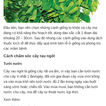
Đầu tiên, bạn nên chọn những cành giống to khỏe và cây mẹ
đang có khả năng thu hoạch tốt, dùng dao sắc cắt 1 đoạn dài
khoảng 20 – 30cm. Sau đó nhúng các cành giống vào dung dịch
thuốc kích rễ để thúc đẩy quá trình bén rễ ở giống và phòng trừ
các mầm bệnh.
Cách chăm sóc cây rau ngót
Tưới nước
Cây rau ngót là giống cây rất ưa ẩm, vì vậy bạn cần tưới nước
cho cây ít nhất 1 lần/ngày, đối với giai đoạn cây vừa mới trồng
và vào mùa khô nên tưới nước đủ 2 lần trong ngày vào buổi
sáng sớm hoặc chiều tối. Vào mùa mưa, bạn không cần tưới
nước cho cây, mà để cây tự thoát nước kịp thời.
Xem thêm: