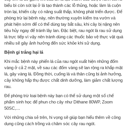
biểu bì còn sót lại ở lá tạo thành các lỗ thủng, hoặc làm lá cuộn
tròn lại, khiến cây có năng suất thấp, không phát triển được. Để
phòng trừ lại bệnh này, nên thường xuyên kiểm tra vườn và
phát hiện sớm để có thể dùng tay bắt sâu, khi cây bị nặng nên
tiêu hủy ngay để tránh lây lan. Đặc biệt, rau ngót là rau sử dụng
lá trực tiếp vì vậy nên tránh dùng các thuốc bảo vệ thực vật quá
nhiều sẽ gây ảnh hưởng đến sức khỏe khi sử dụng.
Bệnh gỉ trắng hại lá
Khi mắc bệnh này phiến lá của rau ngót xuất hiện những đốm
vàng ở cả 2 mặt, về sau các đốm vàng sẽ lan rộng ra khắp mặt
lá, gây vàng lá. Đồng thời, cuống lá và thân cũng bị ảnh hưởng,
cây không hấp thụ được chất dinh dưỡng, làm giảm chất lượng
rau.
Để phòng trừ loại bệnh này bạn có thể sử dụng một số chế
phẩm sinh học để phun cho cây như Dithane 80WP, Zoom
50SC,…
Với những chia sẻ trên, hi vọng sẽ giúp bạn hiểu thêm về công
dụng cũng cách trồng và chăm sóc cây rau ngót.