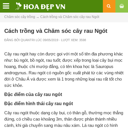
Chăm sóc cây trồng
→
Cách trồng và Chăm sóc cây rau Ngót
Cách trồng và Chăm sóc cây rau Ngót
ĐĂNG BỞI
QUANTRI
LÚC
09/05/2019
- LƯỢT XEM: 3598
Cây rau ngót hay còn được gọi với một số tên địa phương khác
như: bù ngót, bồ ngót, rau tuốt; được xếp trong loại cây bụi mọc
hoang, thuộc chi mướp đắng, có tên khoa học là Sauropus
androgynus. Rau ngót có nguồn gốc xuất phát từ các vùng nhiệt
đới ở Châu Á và được xem là 1 trong những loại rau rất tốt cho
sức khỏe.
Đặc điểm của cây rau ngót
Đặc điểm hình thái cây rau ngót
Cây rau ngót thuộc dạng cây bụi, có thân gỗ, thường mọc thẳng
đứng, có chiều cao khoảng 3m, thân được phân thành nhiều
cành, khi già chuyển sang màu nâu xám. Lá rau ngót có hình