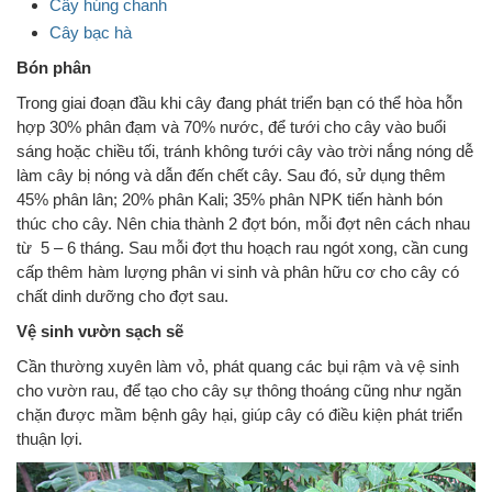
Cây húng chanh
Cây bạc hà
Bón phân
Trong giai đoạn đầu khi cây đang phát triển bạn có thể hòa hỗn
hợp 30% phân đạm và 70% nước, để tưới cho cây vào buổi
sáng hoặc chiều tối, tránh không tưới cây vào trời nắng nóng dễ
làm cây bị nóng và dẫn đến chết cây. Sau đó, sử dụng thêm
45% phân lân; 20% phân Kali; 35% phân NPK tiến hành bón
thúc cho cây. Nên chia thành 2 đợt bón, mỗi đợt nên cách nhau
từ 5 – 6 tháng. Sau mỗi đợt thu hoạch rau ngót xong, cần cung
cấp thêm hàm lượng phân vi sinh và phân hữu cơ cho cây có
chất dinh dưỡng cho đợt sau.
Vệ sinh vườn sạch sẽ
Cần thường xuyên làm vỏ, phát quang các bụi rậm và vệ sinh
cho vườn rau, để tạo cho cây sự thông thoáng cũng như ngăn
chặn được mầm bệnh gây hại, giúp cây có điều kiện phát triển
thuận lợi.