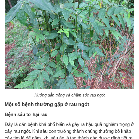
Hướng dẫn trồng và chăm sóc rau ngót
Một số bệnh thường gặp ở rau ngót
Bệnh sâu tơ hại rau
Đây là căn bệnh khá phổ biến và gây ra hậu quả nghiêm trọng ở
cây rau ngót. Khi sâu con trưởng thành chúng thường bò khắp
cây tìm lá để gặm, khi sâu ăn lá tạo thành các được rãnh tiết ra