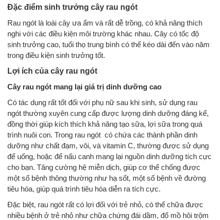
Đặc điểm sinh trưởng cây rau ngót
Rau ngót là loài cây ưa ẩm và rất dễ trồng, có khả năng thích
nghi với các điều kiện môi trường khác nhau. Cây có tốc độ
sinh trưởng cao, tuổi thọ trung bình có thể kéo dài đến vào năm
trong điều kiện sinh trưởng tốt.
Lợi ích của cây rau ngót
Cây rau ngót mang lại giá trị dinh dưỡng cao
Có tác dụng rất tốt đối với phụ nữ sau khi sinh, sử dụng rau
ngót thường xuyên cung cấp được lượng dinh dưỡng đáng kể,
đồng thời giúp kích thích khả năng tạo sữa, lợi sữa trong quá
trình nuôi con. Trong rau ngót có chứa các thành phần dinh
dưỡng như chất đạm, vôi, và vitamin C, thường được sử dụng
để uống, hoặc để nấu canh mang lại nguồn dinh dưỡng tích cực
cho bạn. Tăng cường hệ miễn dịch, giúp cơ thể chống được
một số bệnh thông thường như hạ sốt, một số bệnh về đường
tiêu hóa, giúp quá trình tiêu hóa diễn ra tích cực.
Đặc biệt, rau ngót rất có lợi đối với trẻ nhỏ, có thể chữa được
nhiều bệnh ở trẻ nhỏ như chữa chứng đái dầm, đổ mồ hôi trộm