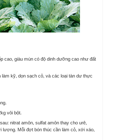
xốp cao, giàu mùn có độ dinh dưỡng cao như đất
 làm kỹ, dọn sạch cỏ, và các loại tàn dư thực
ộng.
kg vôi bột.
au: nitrat amôn, sulfat amôn thay cho urê,
vi lượng. Mỗi đợt bón thúc cần làm cỏ, xới xáo,