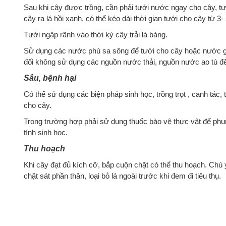
Sau khi cây được trồng, cần phải tưới nước ngay cho cây, tư
cây ra lá hồi xanh, có thể kéo dài thời gian tưới cho cây từ 3- 
Tưới ngập rãnh vào thời kỳ cây trải lá bàng.
Sử dụng các nước phù sa sông để tưới cho cây hoặc nước giế
đối không sử dụng các nguồn nước thải, nguồn nước ao tù để
Sâu, bệnh hại
Có thể sử dụng các biện pháp sinh học, trồng trọt , canh tác
cho cây.
Trong trường hợp phải sử dung thuốc bào vệ thực vật để phun
tính sinh học.
Thu hoạch
Khi cây đạt đủ kích cỡ, bắp cuộn chặt có thể thu hoạch. Ch
chặt sát phần thân, loại bỏ lá ngoài trước khi đem đi tiêu thụ.