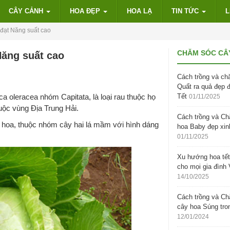
CÂY CẢNH
HOA ĐẸP
HOA LẠ
TIN TỨC
L
 đạt Năng suất cao
CHĂM SÓC CÂ
Năng suất cao
Cách trồng và ch
Quất ra quả đẹp 
ca oleracea nhóm Capitata, là loại rau thuộc họ
Tết
01/11/2025
uộc vùng Địa Trung Hải.
Cách trồng và C
có hoa, thuộc nhóm cây hai lá mầm với hình dáng
hoa Baby đẹp xin
01/11/2025
Xu hướng hoa tết
cho mọi gia đình 
14/10/2025
Cách trồng và C
cây hoa Súng tro
12/01/2024