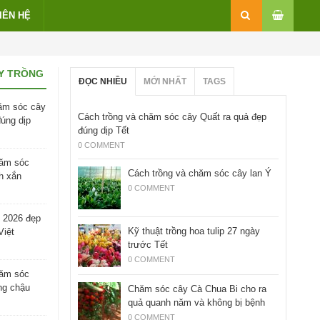
IÊN HỆ
Y TRỒNG
ĐỌC NHIỀU
MỚI NHẤT
TAGS
ăm sóc cây
Cách trồng và chăm sóc cây Quất ra quả đẹp
đúng dịp
đúng dịp Tết
0 COMMENT
hăm sóc
Cách trồng và chăm sóc cây lan Ý
h xắn
0 COMMENT
 2026 đẹp
Kỹ thuật trồng hoa tulip 27 ngày
Việt
trước Tết
0 COMMENT
hăm sóc
ng chậu
Chăm sóc cây Cà Chua Bi cho ra
quả quanh năm và không bị bệnh
0 COMMENT