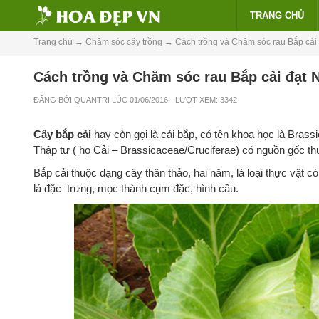
TRANG CHỦ
Trang chủ
→
Chăm sóc cây trồng
→
Cách trồng và Chăm sóc rau Bắp cải
Cách trồng và Chăm sóc rau Bắp cải đạt 
ĐĂNG BỞI
QUANTRI
LÚC
01/06/2016
- LƯỢT XEM: 3342
Cây bắp cải
hay còn gọi là cải bắp, có tên khoa học là Brassi
Thập tự ( họ Cải – Brassicaceae/Cruciferae) có nguồn gốc th
Bắp cải thuộc dạng cây thân thảo, hai năm, là loại thực vật 
lá đặc trưng, mọc thành cụm đặc, hình cầu.