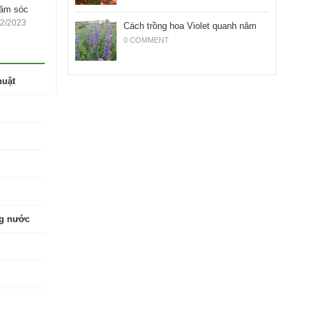
hăm sóc
12/2023
Cách trồng hoa Violet quanh năm
0 COMMENT
huật
ng nước