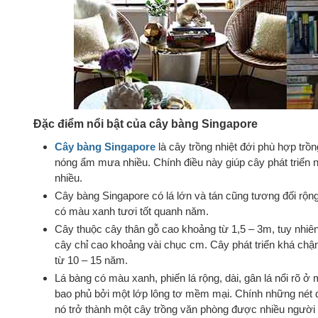
Đặc điểm nổi bật của cây bàng Singapore
Cây bàng Singapore
là cây trồng nhiệt đới phù hợp trồ
nóng ẩm mưa nhiều. Chính điều này giúp cây phát triể
nhiều.
Cây bàng Singapore có lá lớn và tán cũng tương đối rộng,
có màu xanh tươi tốt quanh năm.
Cây thuộc cây thân gỗ cao khoảng từ 1,5 – 3m, tuy nhiê
cây chỉ cao khoảng vài chục cm. Cây phát triển khá chậ
từ 10 – 15 năm.
Lá bàng có màu xanh, phiến lá rộng, dài, gân lá nổi rõ 
bao phủ bởi một lớp lông tơ mềm mại. Chính những nét 
nó trở thành một cây trồng văn phòng được nhiều người 