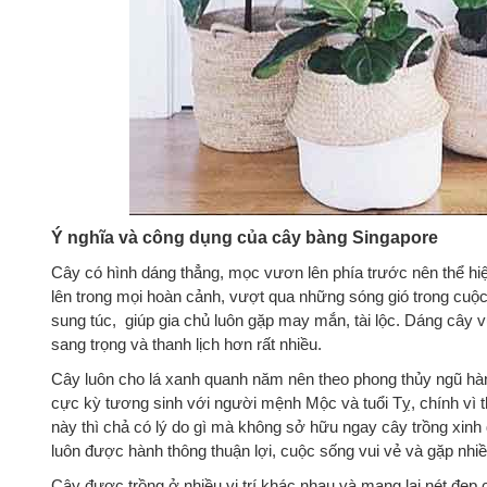
Ý nghĩa và công dụng của cây bàng Singapore
Cây có hình dáng thẳng, mọc vươn lên phía trước nên thể hi
lên trong mọi hoàn cảnh, vượt qua những sóng gió trong cuộc 
sung túc, giúp gia chủ luôn gặp may mắn, tài lộc. Dáng cây
sang trọng và thanh lịch hơn rất nhiều.
Cây luôn cho lá xanh quanh năm nên theo phong thủy ngũ hà
cực kỳ tương sinh với người mệnh Mộc và tuổi Tỵ, chính vì 
này thì chả có lý do gì mà không sở hữu ngay cây trồng xinh
luôn được hành thông thuận lợi, cuộc sống vui vẻ và gặp nh
Cây được trồng ở nhiều vị trí khác nhau và mang lại nét đẹp 