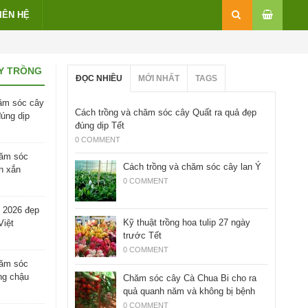
IÊN HỆ
Y TRỒNG
ĐỌC NHIỀU
MỚI NHẤT
TAGS
ăm sóc cây
Cách trồng và chăm sóc cây Quất ra quả đẹp
đúng dịp
đúng dịp Tết
0 COMMENT
hăm sóc
Cách trồng và chăm sóc cây lan Ý
h xắn
0 COMMENT
 2026 đẹp
Kỹ thuật trồng hoa tulip 27 ngày
Việt
trước Tết
0 COMMENT
hăm sóc
ng chậu
Chăm sóc cây Cà Chua Bi cho ra
quả quanh năm và không bị bệnh
0 COMMENT