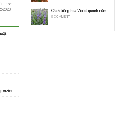
hăm sóc
12/2023
Cách trồng hoa Violet quanh năm
0 COMMENT
huật
ng nước