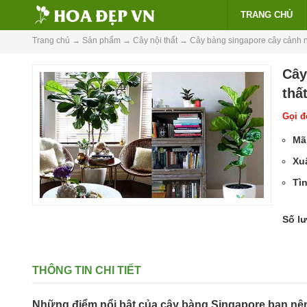
TRANG CHỦ
Trang chủ
→
Sản phẩm
→
Cây nội thất
→
Cây bàng singapore cây cảnh nộ
Cây
thấ
Gọi để
Mã
Xu
Tìn
Số l
THÔNG TIN CHI TIẾT
Những điểm nổi bật của cây bàng Singapore bạn nên