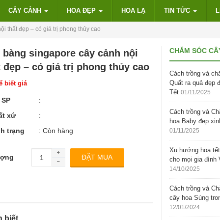
CÂY CẢNH
HOA ĐẸP
HOA LẠ
TIN TỨC
L
i thất đẹp – có giá trị phong thủy cao
CHĂM SÓC CÂ
 bàng singapore cây cảnh nội
t đẹp – có giá trị phong thủy cao
Cách trồng và ch
Quất ra quả đẹp 
 biết giá
Tết
01/11/2025
 SP
:
Cách trồng và C
ất xứ
:
hoa Baby đẹp xin
h trạng
: Còn hàng
01/11/2025
Xu hướng hoa tết
ượng
cho mọi gia đình 
14/10/2025
Cách trồng và C
cây hoa Súng tro
12/01/2024
 biết