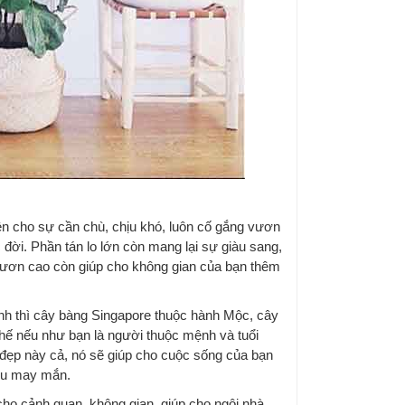
ện cho sự cần chù, chịu khó, luôn cố gắng vươn
đời. Phần tán lo lớn còn mang lại sự giàu sang,
 vươn cao còn giúp cho không gian của bạn thêm
nh thì cây bàng Singapore thuộc hành Mộc, cây
thế nếu như bạn là người thuộc mệnh và tuổi
 đẹp này cả, nó sẽ giúp cho cuộc sống của bạn
iều may mắn.
cho cảnh quan, không gian, giúp cho ngôi nhà