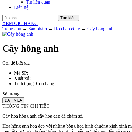
Tin liên quan
Liên hệ
Tìm kiếm
XEM GIỎ HÀNG
Trang chủ
→
Sản phẩm
→
Hoa ban công
→
Cây hồng anh
Cây hồng anh
Gọi để biết giá
Mã SP
:
Xuất xứ
:
Tình trạng
: Còn hàng
Số lượng
THÔNG TIN CHI TIẾT
Cây hoa hồng anh cây hoa đẹp dễ chăm só,
Hoa hồng anh hoa đẹp với những bông hoa hình chuông xinh xinh mang
mại rất được ưa chuộng trồng trang trí nhiều nơi để đem đến vẻ đẹp