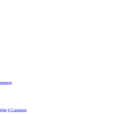
omment
bệnh
0 Comment