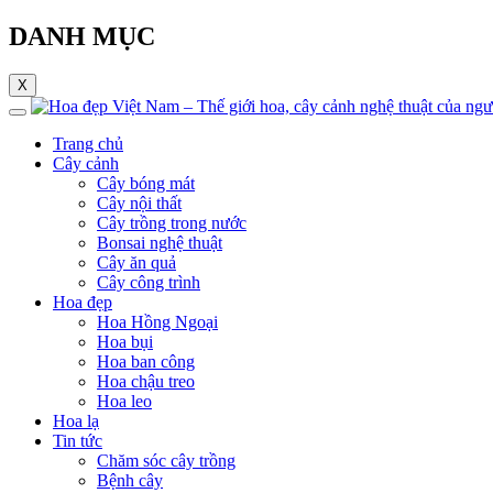
DANH MỤC
X
Trang chủ
Cây cảnh
Cây bóng mát
Cây nội thất
Cây trồng trong nước
Bonsai nghệ thuật
Cây ăn quả
Cây công trình
Hoa đẹp
Hoa Hồng Ngoại
Hoa bụi
Hoa ban công
Hoa chậu treo
Hoa leo
Hoa lạ
Tin tức
Chăm sóc cây trồng
Bệnh cây