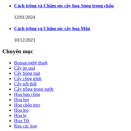
Cách trồng và Chăm sóc cây hoa Súng trong chậu
12/01/2024
Cách trồng và Chăm sóc cây hoa Mận
10/12/2023
Chuyên mục
Bonsai nghệ thuật
Cây ăn quả
Cây bóng mát
Cây công trình
Cây nội thất
Cây trồng trong nước
Hoa ban công
Hoa bụi
Hoa chậu treo
Hoa leo
Hoa lạ
Hoa Tết
Rau các loại