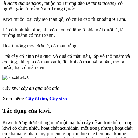
là
Actinidia delicios
, thuộc họ Dương đào (
Actinidiaceae
) có
nguồn gốc từ miền Nam Trung Quốc.
Kiwi thuộc loại cây leo than gỗ, có chiều cao từ khoảng 9-12m.
Lá có hình bầu dục, khi còn non có lông ở phía mặt dưới lá, lá
trưởng thành có màu xanh.
Hoa thường mọc đơn lẻ, có màu trắng .
Trái cây có hình bầu dục, vỏ quả có màu nâu, lớp vỏ thô nhám và
có lông, thịt quả có màu xanh, đôi khi có màu vàng nâu, mọng
nước, hạt có màu đen.
Cây kiwi cây ăn quả độc đáo
Xem thêm:
Cây ổi tím
,
Cây siro
Tác dụng của kiwi.
Kiwi thường được dùng như một loại trái cây để ăn trực tiếp, trong
kiwi có chứa nhiều hoạt chất actinidain, một trong nhưng hoạt chất
có khả năng phân hủy protein, giúp cải thiện hệ tiêu hóa, không