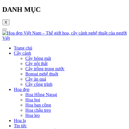
DANH MỤC
X
Trang chủ
Cây cảnh
Cây bóng mát
Cây nội thất
Cây trồng trong nước
Bonsai nghệ thuật
Cây ăn quả
Cây công trình
Hoa đẹp
Hoa Hồng Ngoại
Hoa bụi
Hoa ban công
Hoa chậu treo
Hoa leo
Hoa lạ
Tin tức