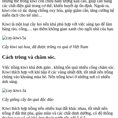
những thế trong kiwi còn chứa hàm lượng kali cao, giúp cân bằng
các chất điện giải trong cơ thể, khiến huyết áp ổn định. Ngoài ra,
kiwi còn có tác dụng chống oxy hóa, giúp giảm cân, tăng cường hệ
miễn dịch cho trẻ nhỏ…
Kiwi là một loại cây leo nên khá phù hợp với việc sáng tạo để làm
hàng rào, cổng,… tạo thêm không gian xanh cho ngôi nhà của bạn.
Cây kiwi sai hoa, đã được trồng ra quả ở Việt Nam
Cách trồng và chăm sóc.
Việc trồng kiwi khá đơn giản , không tốn quá nhiều công chăm sóc.
Kiwi thích hợp với khí hậu ở các vùng nhiệt đới, tốt nhất nên trồng
chúng vào khoảng mùa hè. Nên trồng kiwi ở những nơi có nhiều
ánh sáng.
Cây giống cây ăn quả độc đáo
Kiwi thích hợp trồng trên nhiều loại đất khác nhau, tốt nhất nên
trồng ở đất thịt pha, giàu mùn và các chất dinh dưỡng, có độ thông
thoáng cao và có khả ăng thoát nước tốt, pH 5-6,5.