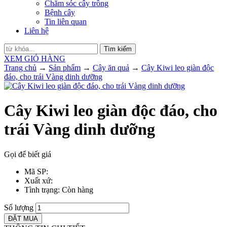
Chăm sóc cây trồng
Bệnh cây
Tin liên quan
Liên hệ
Tìm kiếm
XEM GIỎ HÀNG
Trang chủ
→
Sản phẩm
→
Cây ăn quả
→
Cây Kiwi leo giàn độc
đáo, cho trái Vàng dinh dưỡng
Cây Kiwi leo giàn độc đáo, cho
trái Vàng dinh dưỡng
Gọi để biết giá
Mã SP
:
Xuất xứ
:
Tình trạng
: Còn hàng
Số lượng