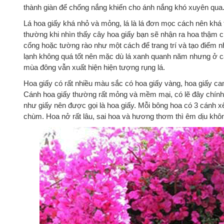
thành giàn để chống nắng khiến cho ánh nắng khó xuyên qua
Lá hoa giấy khá nhỏ và mỏng, lá là lá đơn mọc cách nên khá th
thường khi nhìn thấy cây hoa giấy bạn sẽ nhận ra hoa thậm c
cổng hoặc tường rào như một cách để trang trí và tạo điểm nhấn
lạnh không quá tốt nên mặc dù lá xanh quanh năm nhưng ở cá
mùa đông vẫn xuất hiện hiện tượng rụng lá.
Hoa giấy có rất nhiều màu sắc có hoa giấy vàng, hoa giấy cam
Cánh hoa giấy thường rất mỏng và mềm mại, có lẽ đây chính
như giấy nên được gọi là hoa giấy. Mỗi bông hoa có 3 cánh x
chùm. Hoa nở rất lâu, sai hoa và hương thơm thì êm dịu khô