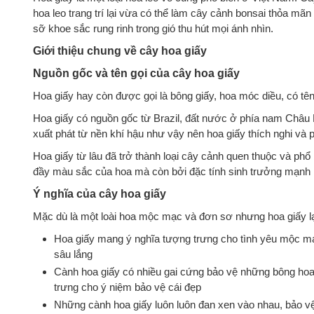
hoa leo trang trí lại vừa có thể làm cây cảnh bonsai thỏa m
sỡ khoe sắc rung rinh trong gió thu hút mọi ánh nhìn.
Giới thiệu chung về cây hoa giấy
Nguồn gốc và tên gọi của cây hoa giấy
Hoa giấy hay còn được gọi là bông giấy, hoa móc diều, có tên
Hoa giấy có nguồn gốc từ Brazil, đất nước ở phía nam Châu M
xuất phát từ nền khí hậu như vậy nên hoa giấy thích nghi và ph
Hoa giấy từ lâu đã trở thành loại cây cảnh quen thuộc và phổ 
đầy màu sắc của hoa mà còn bởi đặc tính sinh trưởng mạnh 
Ý nghĩa của cây hoa giấy
Mặc dù là một loài hoa mộc mạc và đơn sơ nhưng hoa giấy lạ
Hoa giấy mang ý nghĩa tượng trưng cho tình yêu mộc 
sâu lắng
Cành hoa giấy có nhiều gai cứng bảo vệ những bông h
trưng cho ý niệm bảo vệ cái đẹp
Những cành hoa giấy luôn luôn đan xen vào nhau, bảo vệ