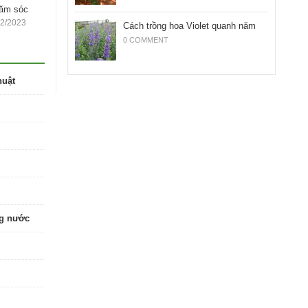
hăm sóc
12/2023
Cách trồng hoa Violet quanh năm
0 COMMENT
huật
ng nước