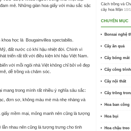
Cách trồng và C
ãn đam mê. Những giàn hoa giấy với màu sắc sặc
cây hoa Mận
10/
CHUYÊN MỤC
Bonsai nghệ t
 khoa học là Bougainvillea spectabilis.
Cây ăn quả
ỹ, đất nước có khí hậu nhiệt đới. Chính vì
át triển rất tốt với điều kiện khí hậu Việt Nam.
Cây bóng mát
biến với mỗi ngôi nhà Việt không chỉ bởi vẻ đẹp
Cây công trình
mẽ, dễ trồng và chăm sóc.
Cây nội thất
i mang trong mình rất nhiều ý nghĩa sâu sắc:
Cây trồng tro
mạc, đơn sơ, không màu mè mà nhẹ nhàng và
Hoa ban công
oa giấy mềm mại, mỏng manh nên cũng là tượng
Hoa bụi
 lẫn nhau nên cũng là tượng trưng cho tình
Hoa chậu treo