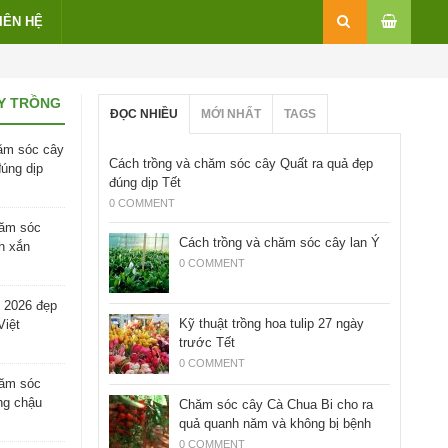
IÊN HỆ
Y TRỒNG
ĐỌC NHIỀU
MỚI NHẤT
TAGS
ăm sóc cây
Cách trồng và chăm sóc cây Quất ra quả đẹp
đúng dịp
đúng dịp Tết
0 COMMENT
hăm sóc
Cách trồng và chăm sóc cây lan Ý
h xắn
0 COMMENT
 2026 đẹp
Kỹ thuật trồng hoa tulip 27 ngày
Việt
trước Tết
0 COMMENT
hăm sóc
ng chậu
Chăm sóc cây Cà Chua Bi cho ra
quả quanh năm và không bị bệnh
0 COMMENT