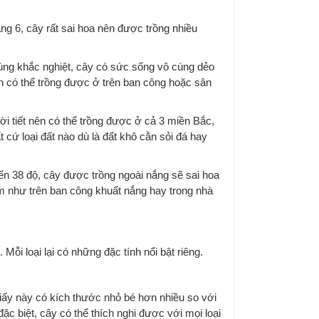
g 6, cây rất sai hoa nên được trồng nhiều
 cùng khắc nghiệt, cây có sức sống vô cùng dẻo
nên có thể trồng được ở trên ban công hoặc sân
hời tiết nên có thể trồng được ở cả 3 miền Bắc,
 cứ loại đất nào dù là đất khô cằn sỏi đá hay
 đến 38 độ, cây được trồng ngoài nắng sẽ sai hoa
âm như trên ban công khuất nắng hay trong nhà
 Mỗi loại lại có những đặc tính nổi bật riêng.
iấy này có kích thước nhỏ bé hơn nhiều so với
 đặc biệt, cây có thể thích nghi được với mọi loại