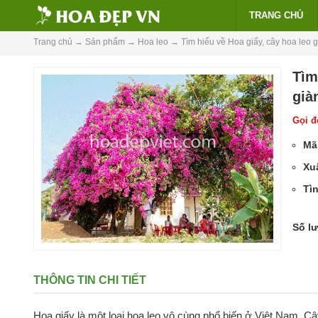
TRANG CHỦ
Trang chủ
→
Sản phẩm
→
Hoa leo
→
Tìm hiểu về Hoa giấy, cây hoa leo
Tìm
già
Gọi để
Mã
Xu
Tìn
Số l
THÔNG TIN CHI TIẾT
Hoa giấy là một loại hoa leo vô cùng phổ biến ở Việt Nam. C