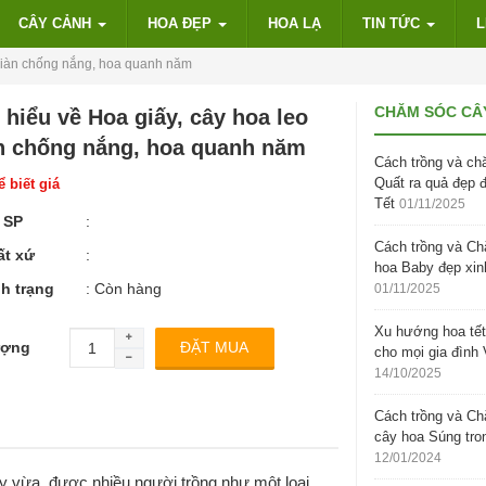
CÂY CẢNH
HOA ĐẸP
HOA LẠ
TIN TỨC
L
 giàn chống nắng, hoa quanh năm
CHĂM SÓC CÂ
 hiểu về Hoa giấy, cây hoa leo
n chống nắng, hoa quanh năm
Cách trồng và ch
Quất ra quả đẹp 
 biết giá
Tết
01/11/2025
 SP
:
Cách trồng và C
ất xứ
:
hoa Baby đẹp xin
h trạng
: Còn hàng
01/11/2025
Xu hướng hoa tết
ượng
cho mọi gia đình 
14/10/2025
Cách trồng và C
cây hoa Súng tro
12/01/2024
ây vừa được nhiều người trồng như một loại