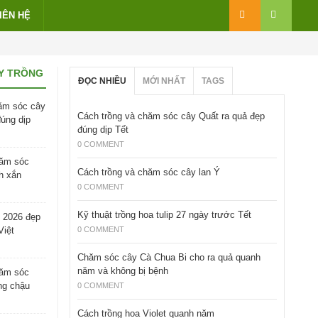
IÊN HỆ
Y TRỒNG
ĐỌC NHIỀU
MỚI NHẤT
TAGS
ăm sóc cây
Cách trồng và chăm sóc cây Quất ra quả đẹp
đúng dịp
đúng dịp Tết
0 COMMENT
hăm sóc
Cách trồng và chăm sóc cây lan Ý
h xắn
0 COMMENT
Kỹ thuật trồng hoa tulip 27 ngày trước Tết
 2026 đẹp
Việt
0 COMMENT
Chăm sóc cây Cà Chua Bi cho ra quả quanh
năm và không bị bệnh
hăm sóc
ng chậu
0 COMMENT
Cách trồng hoa Violet quanh năm