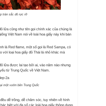
p tràn sắc đỏ rực rỡ
đỏ lửa cũng như tên gọi chính xác của chúng là
iống Việt Nam nói về loài hoa giấy này khi bán
 anh là Red flame, một số gọi là Red Sampa, có
o với loại hoa giấy đỏ Thái lá nhỏ khác mà
đỏ lửa được lai tạo bởi ai, vào năm nào nhưng
 yếu từ Trung Quốc về Việt Nam.
tại một vườn bên Trung Quốc
đều dễ trồng, dễ chăm sóc, tuy nhiên về hình
hác biệt với đa số các loài hoa giấy thông dụng.