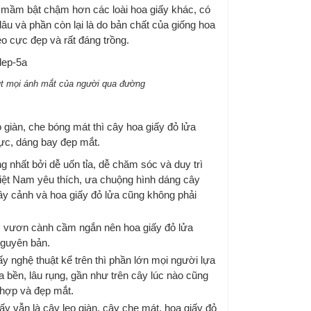
h mầm bật chậm hơn các loài hoa giấy khác, có
lâu và phần còn lại là do bản chất của giống hoa
eo cực đẹp và rất đáng trồng.
hút mọi ánh mắt của người qua đường
o giàn, che bóng mát thì cây hoa giấy đỏ lửa
ực, dáng bay đẹp mắt.
 nhất bởi dễ uốn tỉa, dễ chăm sóc và duy trì
iệt Nam yêu thích, ưa chuộng hình dáng cây
cây cảnh và hoa giấy đỏ lửa cũng không phải
m, vươn cành cầm ngắn nên hoa giấy đỏ lửa
nguyên bản.
y nghệ thuật kể trên thì phần lớn mọi người lựa
a bền, lâu rụng, gần như trên cây lúc nào cũng
 hợp và đẹp mắt.
y vẫn là cây leo giàn, cây che mát, hoa giấy đỏ