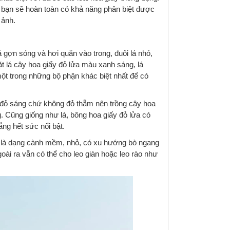
hì bạn sẽ hoàn toàn có khả năng phân biệt được
 ảnh.
lá gợn sóng và hơi quăn vào trong, đuôi lá nhỏ,
ặt lá cây hoa giấy đỏ lửa màu xanh sáng, lá
 một trong những bộ phận khác biệt nhất để có
 đỏ sáng chứ không đỏ thẫm nên trồng cây hoa
g. Cũng giống như lá, bông hoa giấy đỏ lửa có
ắng hết sức nổi bật.
y là dạng cành mềm, nhỏ, có xu hướng bò ngang
oài ra vẫn có thể cho leo giàn hoặc leo rào như