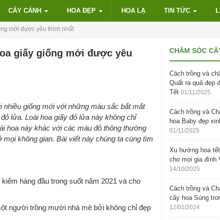
CÂY CẢNH
HOA ĐẸP
HOA LẠ
TIN TỨC
L
ống mới được yêu thích nhất
CHĂM SÓC CÂ
hoa giấy giống mới được yêu
Cách trồng và ch
Quất ra quả đẹp 
Tết
01/11/2025
bởi nhiều giống mới với những màu sắc bắt mắt
Cách trồng và C
 đỏ lửa. Loài hoa giấy đỏ lửa này không chỉ
hoa Baby đẹp xin
i hoa này khác với các màu đỏ thông thường
01/11/2025
 mọi không gian. Bài viết này chúng ta cùng tìm
Xu hướng hoa tết
cho mọi gia đình 
14/10/2025
ìm kiếm hàng đầu trong suốt năm 2021 và cho
Cách trồng và C
cây hoa Súng tro
 một người trồng mười nhà mê bởi không chỉ đẹp
12/01/2024