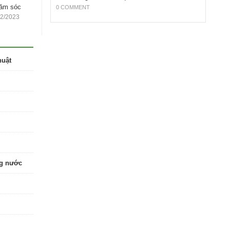
hăm sóc
0 COMMENT
12/2023
huật
ng nước