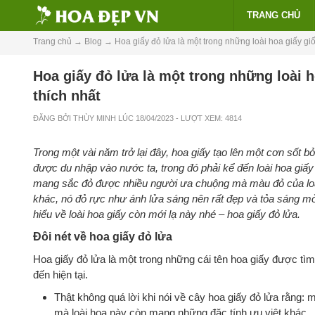
TRANG CHỦ
Trang chủ
→
Blog
→
Hoa giấy đỏ lửa là một trong những loài hoa giấy gi
Hoa giấy đỏ lửa là một trong những loài 
thích nhất
ĐĂNG BỞI
THÙY MINH
LÚC
18/04/2023
- LƯỢT XEM: 4814
Trong một vài năm trở lại đây, hoa giấy tạo lên một cơn sốt 
được du nhập vào nước ta, trong đó phải kể đến loài hoa giấy
mang sắc đỏ được nhiều người ưa chuộng mà màu đỏ của loà
khác, nó đỏ rực như ánh lửa sáng nên rất đẹp và tỏa sáng mở
hiểu về loài hoa giấy còn mới lạ này nhé – hoa giấy đỏ lửa.
Đôi nét về hoa giấy đỏ lửa
Hoa giấy đỏ lửa là một trong những cái tên hoa giấy được t
đến hiện tại.
Thật không quá lời khi nói về cây hoa giấy đỏ lửa rằng:
mà loài hoa này còn mang những đặc tính ưu việt khác.