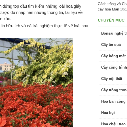
Cách trồng và C
 đứng top đầu tìm kiếm những loài hoa giấy
cây hoa Mận
10/
được du nhập nên những thông tin, tài liệu về
ẩn xác.
CHUYÊN MỤC
n hữu ích và cả trải nghiệm thực tế về loài hoa
Bonsai nghệ t
Cây ăn quả
Cây bóng mát
Cây công trình
Cây nội thất
Cây trồng tro
Hoa ban công
Hoa bụi
Hoa chậu treo