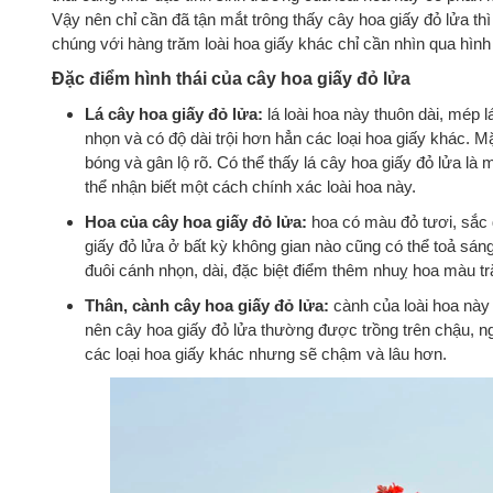
Vậy nên chỉ cần đã tận mắt trông thấy cây hoa giấy đỏ lửa t
chúng với hàng trăm loài hoa giấy khác chỉ cần nhìn qua hình
Đặc điểm hình thái của cây hoa giấy đỏ lửa
Lá cây hoa giấy đỏ lửa:
lá loài hoa này thuôn dài, mép 
nhọn và có độ dài trội hơn hẳn các loại hoa giấy khác. M
bóng và gân lộ rõ. Có thể thấy lá cây hoa giấy đỏ lửa là
thể nhận biết một cách chính xác loài hoa này.
Hoa của cây hoa giấy đỏ lửa:
hoa có màu đỏ tươi, sắc
giấy đỏ lửa ở bất kỳ không gian nào cũng có thể toả sán
đuôi cánh nhọn, dài, đặc biệt điểm thêm nhuỵ hoa màu tr
Thân, cành cây hoa giấy đỏ lửa:
cành của loài hoa nà
nên cây hoa giấy đỏ lửa thường được trồng trên chậu, ng
các loại hoa giấy khác nhưng sẽ chậm và lâu hơn.