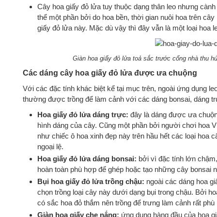
Cây hoa giấy đỏ lửa tuy thuộc dạng thân leo nhưng càn
thể một phần bởi do hoa bền, thời gian nuôi hoa trên cây 
giấy đỏ lửa này. Mặc dù vậy thì đây vẫn là một loại hoa l
Giàn hoa giấy đỏ lửa toả sắc trước cổng nhà thu 
Các dáng cây hoa giấy đỏ lửa được ưa chuộng
Với các đặc tính khác biệt kể tại mục trên, ngoài ứng dụng le
thường được trồng để làm cảnh với các dáng bonsai, dáng tr
Hoa giấy đỏ lửa dáng trực:
đây là dáng được ưa chuộng
hình dáng của cây. Cũng một phần bởi người chơi hoa V
như chiếc ô hoa xinh đẹp này trên hầu hết các loại hoa 
ngoại lệ.
Hoa giấy đỏ lửa dáng bonsai:
bởi vì đặc tính lớn chậ
hoàn toàn phù hợp để ghép hoặc tạo những cây bonsai 
Bụi hoa giấy đỏ lửa trồng chậu:
ngoài các dáng hoa giấ
chọn trồng loại cây này dưới dạng bụi trong chậu. Bởi ho
có sắc hoa đỏ thắm nên trồng để trưng làm cảnh rất phù
Giàn hoa giấy che nắng:
ứng dụng hàng đầu của hoa giấ