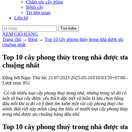
Chăm sóc cây trồng
Bệnh cây
Tin liên quan
Liên hệ
Tìm kiếm
XEM GIỎ HÀNG
Trang chủ
→
Blog
→
Top 10 cây phong thủy trong nhà được ưa
chuộng nhất
Top 10 cây phong thủy trong nhà được ưa
chuộng nhất
Đăng bởi
Ngọc Thư
lúc
21/07/2023
2025-05-16T10:03:59+07:00
-
Lượt xem: 851
Có rất nhiều loại cây phong thuỷ trong nhà, nhưng trong số đó có
một số loại cây được yêu thích đặc biệt và luôn là lựa chọn hàng
đầu mỗi khi ai đó có ý định tìm kiếm một vài cây phong thuỷ cho
mình. Bài viết này mình cùng tìm hiểu về mười loại cây phong thủy
trong nhà được ưa chuộng hàng đầu nhé.
Top 10 cây phong thuỷ trong nhà được ưa