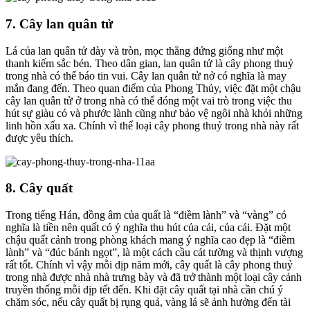
7. Cây lan quân tử
Lá của lan quân tử dày và tròn, mọc thẳng đứng giống như một
thanh kiếm sắc bén. Theo dân gian, lan quân tử là cây phong thuỷ
trong nhà có thể báo tin vui. Cây lan quân tử nở có nghĩa là may
mắn đang đến. Theo quan điểm của Phong Thủy, việc đặt một chậu
cây lan quân tử ở trong nhà có thể đóng một vai trò trong việc thu
hút sự giàu có và phước lành cũng như bảo vệ ngôi nhà khỏi những
linh hồn xấu xa. Chính vì thế loại cây phong thuỷ trong nhà này rất
được yêu thích.
8. Cây quất
Trong tiếng Hán, đồng âm của quất là “điềm lành” và “vàng” có
nghĩa là tiền nên quất có ý nghĩa thu hút của cải, của cải. Đặt một
chậu quất cảnh trong phòng khách mang ý nghĩa cao đẹp là “điềm
lành” và “đúc bánh ngọt”, là một cách cầu cát tường và thịnh vượng
rất tốt. Chính vì vậy mỗi dịp năm mới, cây quất là cây phong thuỷ
trong nhà được nhà nhà trưng bày và đã trở thành một loại cây cảnh
truyền thống mỗi dịp tết đến. Khi đặt cây quất tại nhà cần chú ý
chăm sóc, nếu cây quất bị rụng quả, vàng lá sẽ ảnh hưởng đến tài