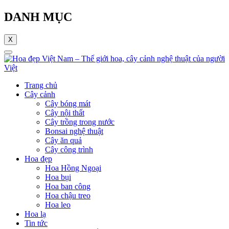
DANH MỤC
X
Trang chủ
Cây cảnh
Cây bóng mát
Cây nội thất
Cây trồng trong nước
Bonsai nghệ thuật
Cây ăn quả
Cây công trình
Hoa đẹp
Hoa Hồng Ngoại
Hoa bụi
Hoa ban công
Hoa chậu treo
Hoa leo
Hoa lạ
Tin tức