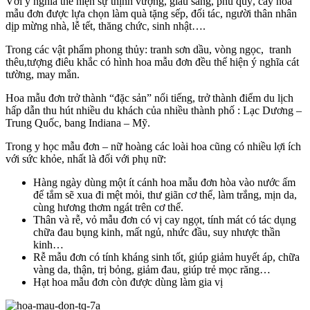
Với ý nghĩa thể hiện sự thịnh vượng, giàu sang, phú quý, cây hoa
mẫu đơn được lựa chọn làm quà tặng sếp, đối tác, người thân nhân
dịp mừng nhà, lễ tết, thăng chức, sinh nhật….
Trong các vật phẩm phong thủy: tranh sơn dầu, vòng ngọc, tranh
thêu,tượng điêu khắc có hình hoa mẫu đơn đều thể hiện ý nghĩa cát
tường, may mắn.
Hoa mẫu đơn trở thành “đặc sản” nổi tiếng, trở thành điểm du lịch
hấp dẫn thu hút nhiều du khách của nhiều thành phố : Lạc Dương –
Trung Quốc, bang Indiana – Mỹ.
Trong y học mẫu đơn – nữ hoàng các loài hoa cũng có nhiều lợi ích
với sức khỏe, nhất là đối với phụ nữ:
Hàng ngày dùng một ít cánh hoa mẫu đơn hòa vào nước ấm
để tắm sẽ xua đi mệt mỏi, thư giãn cơ thể, làm trắng, mịn da,
cùng hương thơm ngát trên cơ thể.
Thân và rễ, vỏ mẫu đơn có vị cay ngọt, tính mát có tác dụng
chữa đau bụng kinh, mất ngủ, nhức đầu, suy nhược thần
kinh…
Rễ mẫu đơn có tính kháng sinh tốt, giúp giảm huyết áp, chữa
vàng da, thận, trị bỏng, giảm đau, giúp trẻ mọc răng…
Hạt hoa mẫu đơn còn được dùng làm gia vị