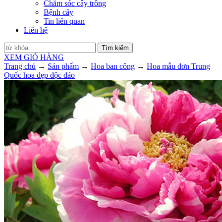
Chăm sóc cây trồng
Bệnh cây
Tin liên quan
Liên hệ
Tìm kiếm
XEM GIỎ HÀNG
Trang chủ
→
Sản phẩm
→
Hoa ban công
→
Hoa mẫu đơn Trung
Quốc hoa đẹp độc đáo