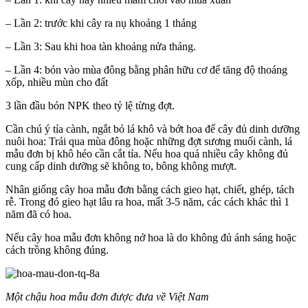
– Lần 2: trước khi cây ra nụ khoảng 1 tháng
– Lần 3: Sau khi hoa tàn khoảng nửa tháng.
– Lần 4: bón vào mùa đông bằng phân hữu cơ để tăng độ thoáng
xốp, nhiều mùn cho đất
3 lần đầu bón NPK theo tỷ lệ từng đợt.
Cần chú ý tỉa cành, ngắt bỏ lá khô và bớt hoa để cây đủ dinh dưỡng
nuôi hoa: Trải qua mùa đông hoặc những đợt sương muối cành, lá
mẫu đơn bị khô héo cần cắt tỉa. Nếu hoa quá nhiều cây không đủ
cung cấp dinh dưỡng sẽ không to, bông không mượt.
Nhân giống cây hoa mẫu đơn bằng cách gieo hạt, chiết, ghép, tách
rễ. Trong đó gieo hạt lâu ra hoa, mất 3-5 năm, các cách khác thì 1
năm đã có hoa.
Nếu cây hoa mẫu đơn không nở hoa là do không đủ ánh sáng hoặc
cách trồng không đúng.
Một chậu hoa mẫu đơn được đưa về Việt Nam