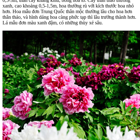
0,5-3m, thân cây khẳng khiu, bông hoa to. Cây thân thảo thường
xanh, cao khoảng 0,5-1,5m, hoa thường rủ với kích thước hoa nhỏ
hơn. Hoa mẫu đơn Trung Quốc thân mộc thường lâu cho hoa hơn
thân thảo, và hình dáng hoa càng phức tạp thì lâu trưởng thành hơn.
Lá mẫu đơn màu xanh đậm, có những thùy xẻ sâu.