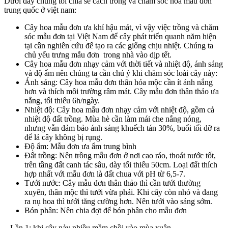
Dưới đây chúng tôi chia sẻ cách trồng và chăm sóc hoa mẫu đơn
trung quốc ở việt nam:
Cây hoa mẫu đơn ưa khí hậu mát, vì vậy việc trồng và chăm
sóc mẫu đơn tại Việt Nam để cây phát triển quanh năm hiện
tại cần nghiên cứu để tạo ra các giống chịu nhiệt. Chúng ta
chủ yếu trưng mẫu đơn trong nhà vào dịp tết.
Cây hoa mẫu đơn nhạy cảm với thời tiết và nhiệt độ, ánh sáng
và độ ẩm nên chúng ta cần chú ý khi chăm sóc loài cây này:
Ánh sáng: Cây hoa mẫu đơn thân hóa mộc cần ít ánh nắng
hơn và thích môi trường râm mát. Cây mẫu đơn thân thảo ưa
nắng, tối thiểu 6h/ngày.
Nhiệt độ: Cây hoa mẫu đơn nhạy cảm với nhiệt độ, gồm cả
nhiệt độ đất trồng. Mùa hè cần làm mái che nắng nóng,
nhưng vẫn đảm bảo ánh sáng khuếch tán 30%, buổi tối dỡ ra
để lá cây không bị rụng.
Độ ẩm: Mẫu đơn ưa ẩm trung bình
Đất trồng: Nên trồng mẫu đơn ở nơi cao ráo, thoát nước tốt,
trên tầng đất canh tác sâu, dày tối thiểu 50cm. Loại đất thích
hợp nhất với mẫu đơn là đất chua với pH từ 6,5-7.
Tưới nước: Cây mẫu đơn thân thảo thì cần tưới thường
xuyên, thân mộc thì tưới vừa phải. Khi cây còn nhỏ và đang
ra nụ hoa thì tưới tăng cường hơn. Nên tưới vào sáng sớm.
Bón phân: Nên chia đợt để bón phân cho mẫu đơn
– Lần 1: khi cây nảy nhiều mầm chồi vào mùa xuân