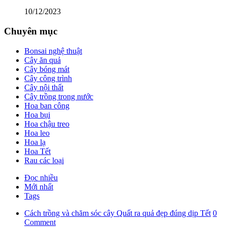
10/12/2023
Chuyên mục
Bonsai nghệ thuật
Cây ăn quả
Cây bóng mát
Cây công trình
Cây nội thất
Cây trồng trong nước
Hoa ban công
Hoa bụi
Hoa chậu treo
Hoa leo
Hoa lạ
Hoa Tết
Rau các loại
Đọc nhiều
Mới nhất
Tags
Cách trồng và chăm sóc cây Quất ra quả đẹp đúng dịp Tết
0
Comment