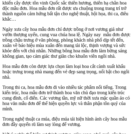
khiến cây được tôn vinh Quốc sắc thiên hương, thiên hạ chân hoa
độc mẫu đơn. Hoa mẫu đơn rất được ưa chuộng trong trang trí trở
thành nguồn cảm hứng bất tận cho nghệ thuật, hội họa, thi ca, điêu
khắc…
Ngày xưa cây hoa mẫu đơn chỉ được trồng ở nơi vương giả như
vườn thượng uyển, cung vua chúa hoa lệ. Ngày nay mẫu đơn được
trồng chậu trưng ở văn phòng, phòng khách nhà phố dịp tết đến,
xuân về báo hiệu mùa xuân đến mang tài lộc, thịnh vượng và sức
khỏe đến với chủ nhân. Những bông hoa mẫu đơn làm bừng sáng
không gian, tạo cảm giác thư giãn cho khuôn viên ngôi nhà.
Hoa mẫu đơn còn được lựa chọn làm loại hoa cắt cành xuất khẩu
hoặc trưng trong nhà mang đến vẻ đẹp sang trọng, nổi bật cho ngôi
nhà.
Trong thi ca, hoa mẫu đơn đi vào nhiều tác phẩm nổi tiếng. Trong
kiến trúc, hoa mẫu đơn trở thành hoa văn chủ đạo trong kiến trúc
cung đình, cổ điển. Các vương tần, mỹ nữ thời xưa mặc quần áo có
hoa văn mẫu đơn để thể hiện quyền lực và thân phận tôn quý của
mình.
Trong nghệ thuật ca múa, điệu múa tái hiện hình ảnh cây hoa mẫu
đơn đầy quyến rũ làm say lòng đế vương.