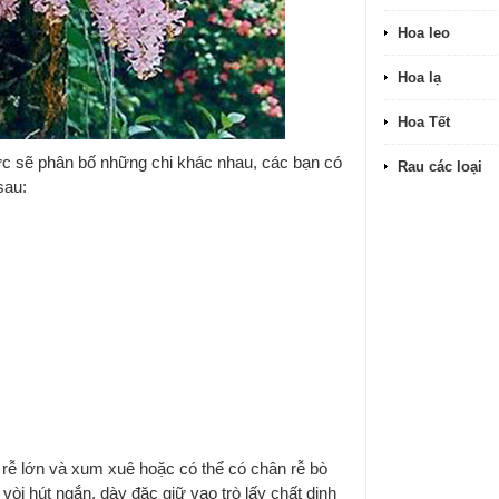
Hoa leo
Hoa lạ
Hoa Tết
vực sẽ phân bố những chi khác nhau, các bạn có
Rau các loại
sau:
 rễ lớn và xum xuê hoặc có thể có chân rễ bò
òi hút ngắn, dày đặc giữ vao trò lấy chất dinh