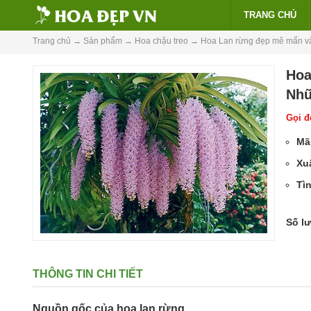
TRANG CHỦ
Trang chủ
→
Sản phẩm
→
Hoa chậu treo
→
Hoa Lan rừng đẹp mê mẩn và 
Hoa
Nhữ
Gọi để
Mã
Xu
Tìn
Số l
THÔNG TIN CHI TIẾT
Nguồn gốc của hoa lan rừng