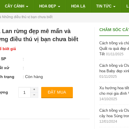
CÂY CẢNH
HOA ĐẸP
HOA LẠ
TIN TỨC
L
Những điều thú vị bạn chưa biết
CHĂM SÓC CÂ
 Lan rừng đẹp mê mẩn và
ng điều thú vị bạn chưa biết
Cách trồng và ch
Quất ra quả đẹp 
 biết giá
Tết
01/11/2025
 SP
:
Cách trồng và C
ất xứ
:
hoa Baby đẹp xin
h trạng
: Còn hàng
01/11/2025
Xu hướng hoa tết
ượng
cho mọi gia đình 
14/10/2025
Cách trồng và C
cây hoa Súng tro
12/01/2024