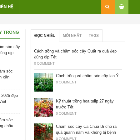
IÊN HỆ
Y TRỒNG
ĐỌC NHIỀU
MỚI NHẤT
TAGS
ăm sóc cây
Cách trồng và chăm sóc cây Quất ra quả đẹp
đúng dịp
đúng dịp Tết
0 COMMENT
hăm sóc
Cách trồng và chăm sóc cây lan Ý
h xắn
0 COMMENT
 2026 đẹp
Kỹ thuật trồng hoa tulip 27 ngày
Việt
trước Tết
0 COMMENT
hăm sóc
ng chậu
Chăm sóc cây Cà Chua Bi cho ra
quả quanh năm và không bị bệnh
0 COMMENT