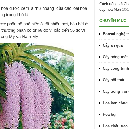
Cách trồng và C
i hoa được xem là “nữ hoàng” của các loài hoa
cây hoa Mận
10/
ng trọng khó tả.
CHUYÊN MỤC
ợc phân bố phổ biến ở rất nhiều nơi, hầu hết ở
 thường phân bố từ 68 độ vĩ bắc đến 56 độ vĩ
Bonsai nghệ t
 Trung Mỹ và Nam Mỹ.
Cây ăn quả
Cây bóng mát
Cây công trình
Cây nội thất
Cây trồng tro
Hoa ban công
Hoa bụi
Hoa chậu treo