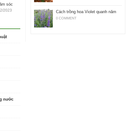
hăm sóc
12/2023
Cách trồng hoa Violet quanh năm
0 COMMENT
huật
ng nước