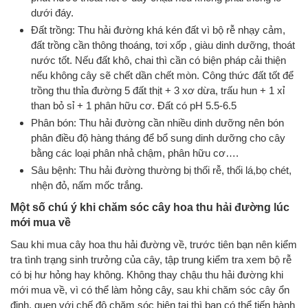
dưới đáy.
Đất trồng: Thu hải đường khá kén đất vì bộ rễ nhạy cảm,
đất trồng cần thông thoáng, tơi xốp , giàu dinh dưỡng, thoát
nước tốt. Nếu đất khô, chai thì cần có biện pháp cải thiện
nếu không cây sẽ chết dần chết mòn. Công thức đất tốt để
trồng thu thỉa đường 5 đất thịt + 3 xơ dừa, trấu hun + 1 xỉ
than bỏ sỉ + 1 phân hữu cơ. Đất có pH 5.5-6.5
Phân bón: Thu hải đường cần nhiều dinh dưỡng nên bón
phân điều độ hàng tháng để bổ sung dinh dưỡng cho cây
bằng các loại phân nhả chậm, phân hữu cơ….
Sâu bệnh: Thu hải đường thường bị thối rễ, thối lá,bọ chét,
nhện đỏ, nấm mốc trắng.
Một số chú ý khi chăm sóc cây hoa thu hải đường lúc
mới mua về
Sau khi mua cây hoa thu hải đường về, trước tiên bạn nên kiểm
tra tình trạng sinh trưởng của cây, tập trung kiểm tra xem bộ rễ
có bị hư hỏng hay không. Không thay chậu thu hải đường khi
mới mua về, vì có thể làm hỏng cây, sau khi chăm sóc cây ổn
định, quen với chế độ chăm sóc hiện tại thì bạn có thể tiến hành