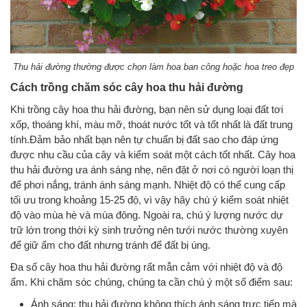
Thu hải đường thường được chọn làm hoa ban công hoặc hoa treo đẹp
Cách trồng chăm sóc cây hoa thu hải đường
Khi trồng cây hoa thu hải đường, bạn nên sử dụng loại đất tơi
xốp, thoáng khí, màu mỡ, thoát nước tốt và tốt nhất là đất trung
tính.Đảm bảo nhất bạn nên tự chuẩn bị đất sao cho đáp ứng
được nhu cầu của cây và kiểm soát một cách tốt nhất. Cây hoa
thu hải đường ưa ánh sáng nhẹ, nên đặt ở nơi có người loạn thị
để phơi nắng, tránh ánh sáng mạnh. Nhiệt độ có thể cung cấp
tối ưu trong khoảng 15-25 độ, vì vậy hãy chú ý kiểm soát nhiệt
độ vào mùa hè và mùa đông. Ngoài ra, chú ý lượng nước dự
trữ lớn trong thời kỳ sinh trưởng nên tưới nước thường xuyên
để giữ ẩm cho đất nhưng tránh để đất bị úng.
Đa số cây hoa thu hải đường rất mẫn cảm với nhiệt độ và độ
ẩm. Khi chăm sóc chúng, chúng ta cần chú ý một số điểm sau:
Ánh sáng: thu hải đường không thích ánh sáng trực tiếp mà