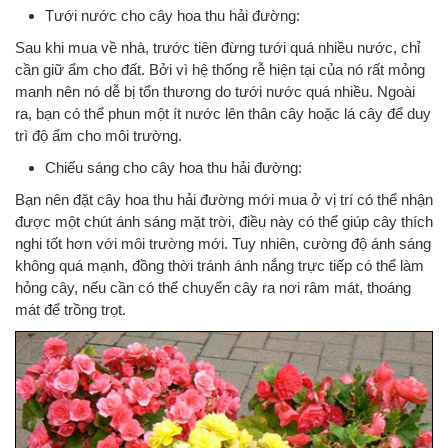
Tưới nước cho cây hoa thu hải đường:
Sau khi mua về nhà, trước tiên đừng tưới quá nhiều nước, chỉ
cần giữ ẩm cho đất. Bởi vì hệ thống rễ hiện tại của nó rất mỏng
manh nên nó dễ bị tổn thương do tưới nước quá nhiều. Ngoài
ra, bạn có thể phun một ít nước lên thân cây hoặc lá cây để duy
trì độ ẩm cho môi trường.
Chiếu sáng cho cây hoa thu hải đường:
Bạn nên đặt cây hoa thu hải đường mới mua ở vị trí có thể nhận
được một chút ánh sáng mặt trời, điều này có thể giúp cây thích
nghi tốt hơn với môi trường mới. Tuy nhiên, cường độ ánh sáng
không quá mạnh, đồng thời tránh ánh nắng trực tiếp có thể làm
hỏng cây, nếu cần có thể chuyển cây ra nơi râm mát, thoáng
mát để trồng trọt.