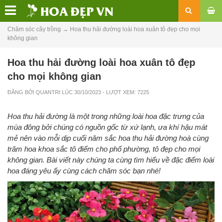
Chăm sóc cây trồng
→
Hoa thu hải đường loài hoa xuân tô đẹp cho mọi
không gian
Hoa thu hải đường loài hoa xuân tô đẹp
cho mọi không gian
ĐĂNG BỞI
QUANTRI
LÚC
30/10/2023
- LƯỢT XEM: 7225
Hoa thu hải đường là một trong những loài hoa đặc trưng của
mùa đông bởi chúng có nguồn gốc từ xứ lạnh, ưa khí hậu mát
mẻ nên vào mỗi dịp cuối năm sắc hoa thu hải đường hoà cùng
trăm hoa khoa sắc tô điểm cho phố phường, tô đẹp cho mọi
không gian. Bài viết này chúng ta cùng tìm hiểu về đặc điểm loài
hoa đáng yêu ấy cùng cách chăm sóc bạn nhé!