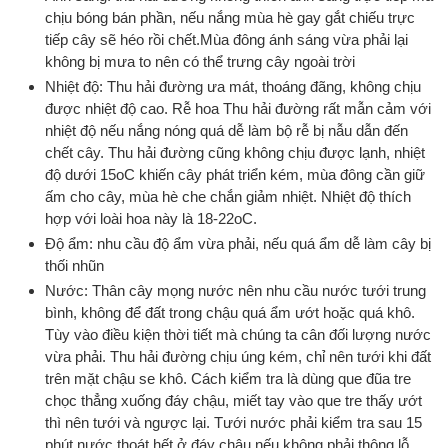
chịu bóng bán phần, nếu nắng mùa hè gay gắt chiếu trực
tiếp cây sẽ héo rồi chết.Mùa đông ánh sáng vừa phải lại
không bị mưa to nên có thể trưng cây ngoài trời
Nhiệt độ: Thu hải đường ưa mát, thoáng đãng, không chịu
được nhiệt độ cao. Rễ hoa Thu hải đường rất mẫn cảm với
nhiệt độ nếu nắng nóng quá dễ làm bộ rễ bị nẫu dẫn đến
chết cây. Thu hải đường cũng không chịu được lạnh, nhiệt
độ dưới 15oC khiến cây phát triển kém, mùa đông cần giữ
ấm cho cây, mùa hè che chắn giảm nhiệt. Nhiệt độ thích
hợp với loài hoa này là 18-22oC.
Độ ẩm: nhu cầu độ ẩm vừa phải, nếu quá ẩm dễ làm cây bị
thối nhũn
Nước: Thân cây mọng nước nên nhu cầu nước tưới trung
bình, không để đất trong chậu quá ẩm ướt hoặc quá khô.
Tùy vào điều kiện thời tiết mà chúng ta cân đối lượng nước
vừa phải. Thu hải đường chịu úng kém, chỉ nên tưới khi đất
trên mặt chậu se khô. Cách kiểm tra là dùng que đũa tre
chọc thẳng xuống đáy chậu, miết tay vào que tre thấy ướt
thì nên tưới và ngược lại. Tưới nước phải kiểm tra sau 15
phút nước thoát hết ở đáy chậu nếu không phải thông lỗ