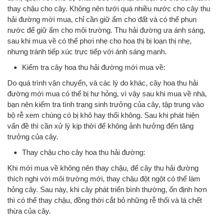
thay chậu cho cây. Không nên tưới quá nhiều nước cho cây thu
hải đường mới mua, chỉ cần giữ ẩm cho đất và có thể phun
nước để giữ ẩm cho môi trường. Thu hải đường ưa ánh sáng,
sau khi mua về có thể phơi nhẹ cho hoa thị bị loạn thị nhẹ,
nhưng tránh tiếp xúc trực tiếp với ánh sáng mạnh.
Kiểm tra cây hoa thu hải đường mới mua về:
Do quá trình vận chuyển, và các lý do khác, cây hoa thu hải
đường mới mua có thể bị hư hỏng, vì vậy sau khi mua về nhà,
bạn nên kiểm tra tình trạng sinh trưởng của cây, tập trung vào
bộ rễ xem chúng có bị khô hay thối không. Sau khi phát hiện
vấn đề thì cần xử lý kịp thời để không ảnh hưởng đến tăng
trưởng của cây.
Thay chậu cho cây hoa thu hải đường:
Khi mới mua về không nên thay chậu, để cây thu hải đường
thích nghi với môi trường mới, thay chậu đột ngột có thể làm
hỏng cây. Sau này, khi cây phát triển bình thường, ổn định hơn
thì có thể thay chậu, đồng thời cắt bỏ những rễ thối và lá chết
thừa của cây.