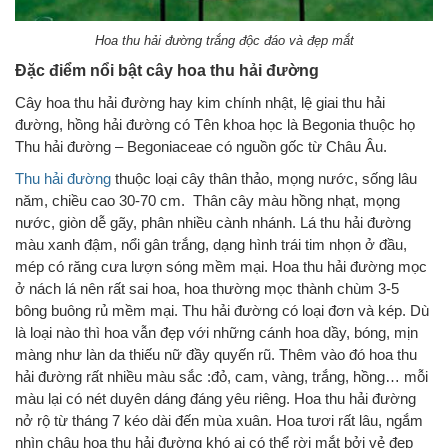
Hoa thu hải đường trắng độc đáo và đẹp mắt
Đặc điểm nổi bật cây hoa thu hải đường
Cây hoa thu hải đường hay kim chính nhật, lệ giai thu hải
đường, hồng hải đường có Tên khoa học là Begonia thuộc họ
Thu hải đường – Begoniaceae có nguồn gốc từ Châu Âu.
Thu hải đường
thuộc loại cây thân thảo, mọng nước, sống lâu
năm, chiều cao 30-70 cm. Thân cây màu hồng nhạt, mọng
nước, giòn dễ gãy, phân nhiều cành nhánh. Lá thu hải đường
màu xanh đậm, nổi gân trắng, dạng hình trái tim nhọn ở đầu,
mép có răng cưa lượn sóng mềm mại. Hoa thu hải đường mọc
ở nách lá nên rất sai hoa, hoa thường mọc thành chùm 3-5
bông buông rủ mềm mại. Thu hải đường có loại đơn và kép. Dù
là loại nào thì hoa vẫn đẹp với những cánh hoa dầy, bóng, mịn
màng như làn da thiếu nữ đầy quyến rũ. Thêm vào đó hoa thu
hải đường rất nhiều màu sắc :đỏ, cam, vàng, trắng, hồng… mỗi
màu lại có nét duyên dáng đáng yêu riêng. Hoa thu hải đường
nở rộ từ tháng 7 kéo dài đến mùa xuân. Hoa tươi rất lâu, ngắm
nhìn chậu hoa thu hải đường khó ai có thể rời mắt bởi vẻ đẹp