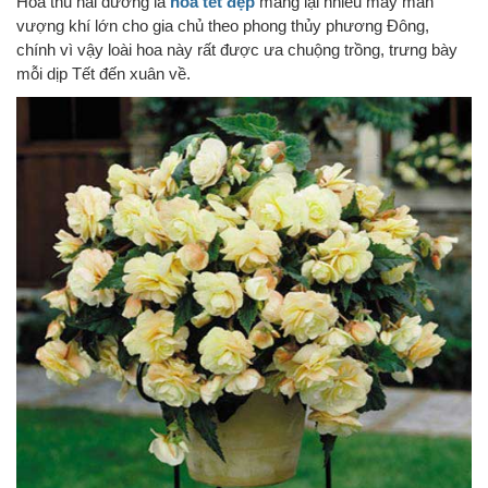
Hoa thu hải đường là
hoa tết đẹp
mang lại nhiều may mắn
vượng khí lớn cho gia chủ theo phong thủy phương Đông,
chính vì vậy loài hoa này rất được ưa chuộng trồng, trưng bày
mỗi dịp Tết đến xuân về.